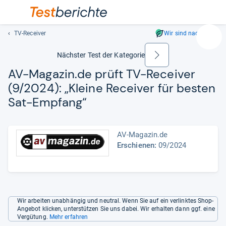
TV-Receiver
Wir sind nachhaltig
Suc
Geben
Nächster Test der Kategorie
weiter
Sie
AV-​Maga­zin.de prüft TV-​Recei­ver
mindest
(9/2024): „Kleine Recei­ver für bes­ten
drei
Zeichen
Sat-​Emp­fang“
ein.
Vorschl
erschei
AV-Magazin.de
automat
Erschienen:
09/2024
und
lassen
sich
mit
den
Wir arbeiten unabhängig und neutral. Wenn Sie auf ein verlinktes Shop-
Pfeiltas
Angebot klicken, unterstützen Sie uns dabei. Wir erhalten dann ggf. eine
Vergütung.
Mehr erfahren
auswähl