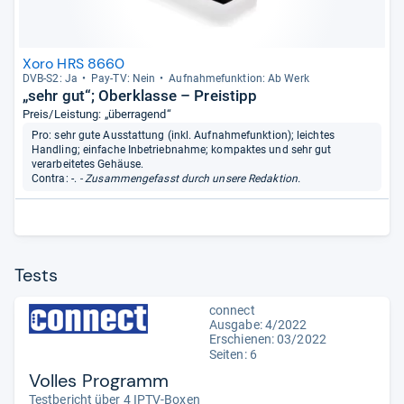
Xoro HRS 8660
DVB-​S2: Ja
Pay-​TV: Nein
Auf­nah­me­funk­tion: Ab Werk
„sehr gut“; Oberklasse – Preistipp
Preis/Leistung: „überragend“
Pro: sehr gute Ausstattung (inkl. Aufnahmefunktion); leichtes
Handling; einfache Inbetriebnahme; kompaktes und sehr gut
verarbeitetes Gehäuse.
Contra: -.
- Zusammengefasst durch unsere Redaktion.
Tests
connect
Ausgabe: 4/2022
Erschienen: 03/2022
Seiten: 6
Volles Programm
Testbericht über 4 IPTV-Boxen