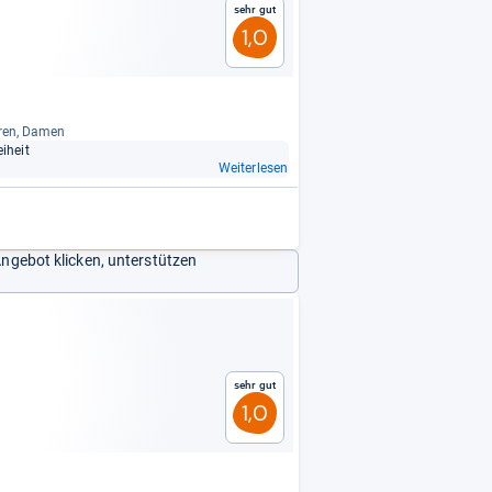
Sehr gut
1,0
r­ren, Damen
­heit
Weiterlesen
Angebot klicken, unterstützen
Sehr gut
1,0