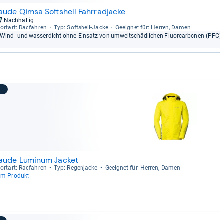
aude Qimsa Softshell Fahrradjacke
Nachhaltig
ort­art: Rad­fah­ren
Typ: Softs­hell-​Jacke
Geeig­net für: Her­ren, Damen
Wind-​ und was­ser­dicht ohne Ein­satz von umwelt­schäd­li­chen Fluor­car­bo­nen (PFC
6
aude Luminum Jacket
ort­art: Rad­fah­ren
Typ: Regen­ja­cke
Geeig­net für: Her­ren, Damen
um Produkt