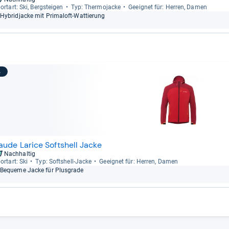
ort­art: Ski, Berg­stei­gen
Typ: Ther­mo­ja­cke
Geeig­net für: Her­ren, Damen
Hybri­d­ja­cke mit Pri­ma­loft-​Wat­tie­rung
3
aude Larice Softshell Jacke
Nachhaltig
ort­art: Ski
Typ: Softs­hell-​Jacke
Geeig­net für: Her­ren, Damen
Bequeme Jacke für Plus­grade