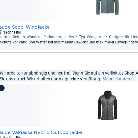
aude Scopi Windjacke
Nachhaltig
ort­art: Klet­tern, Wan­dern, Rad­fah­ren, Lau­fen
Typ: Wind­ja­cke
Geeig­net für: He
Schutz vor Wind und Wet­ter bei mini­ma­lem Gewicht und maxi­ma­ler Bewe­gungs­frei
Wir arbeiten unabhängig und neutral. Wenn Sie auf ein verlinktes Shop-
Sie uns dabei. Wir erhalten dann ggf. eine Vergütung.
Mehr erfahren
2
aude Valdassa Hybrid Outdoorjacke
Nachhaltig