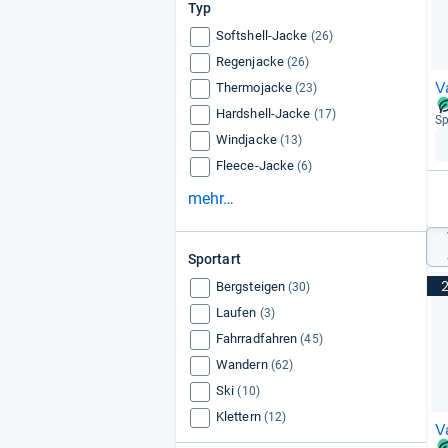
Typ
Softshell-Jacke
(26)
Regenjacke
(26)
V
Thermojacke
(23)
Hardshell-Jacke
(17)
Sp
Windjacke
(13)
Fleece-Jacke
(6)
mehr…
Sportart
Bergsteigen
(30)
Laufen
(3)
Fahrradfahren
(45)
Wandern
(62)
Ski
(10)
Klettern
(12)
V