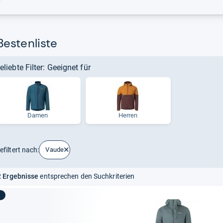
r
estenliste
eliebte Filter: Geeignet für
Damen
Herren
efiltert nach:
Vaude
 Ergebnisse
entsprechen den Suchkriterien