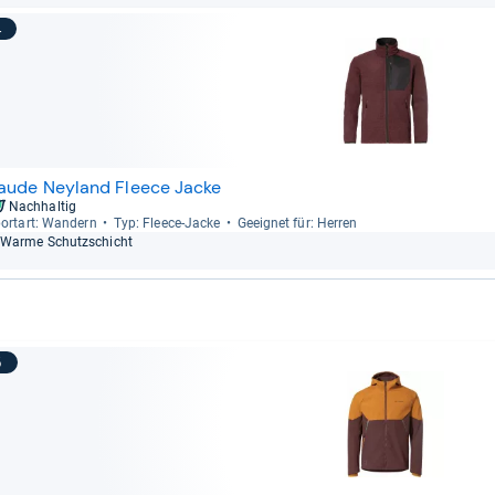
4
aude Neyland Fleece Jacke
Nachhaltig
ort­art: Wan­dern
Typ: Fleece-​Jacke
Geeig­net für: Her­ren
Warme Schutz­schicht
5