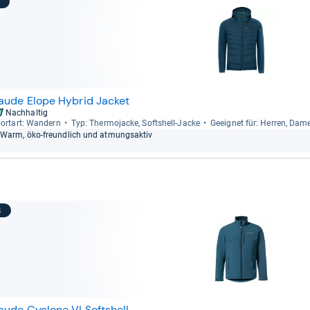
7
aude Elope Hybrid Jacket
Nachhaltig
ort­art: Wan­dern
Typ: Ther­mo­ja­cke, Softs­hell-​Jacke
Geeig­net für: Her­ren, Dam
Warm, öko-​freund­lich und atmungs­ak­tiv
8
aude Cyclone VI Softshell