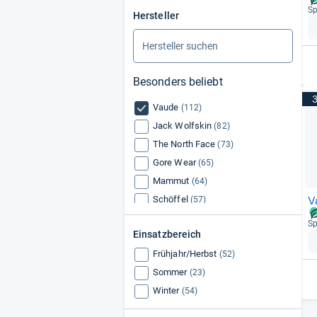
Sp
Hersteller
Besonders beliebt
Vaude
(112)
Jack Wolfskin
(82)
The North Face
(73)
Gore Wear
(65)
Mammut
(64)
V
Schöffel
(57)
Adidas
(50)
Sp
Einsatzbereich
Haglöfs
(48)
Frühjahr/Herbst
Fjällräven
(52)
(47)
Sommer
(23)
Winter
(54)