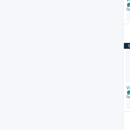
Sp
V
Sp