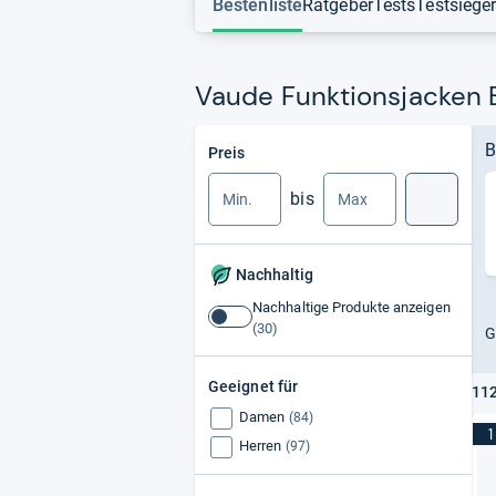
Bestenliste
Ratgeber
Tests
Testsiege
Vaude Funktionsjacken B
Min.
Max.
B
Preis
bis
Suche
Nachhaltig
Nachhaltige Produkte anzeigen
Nachhaltige
G
Produkte
anzeigen
Geeignet für
112
Damen
(84)
1
Herren
(97)