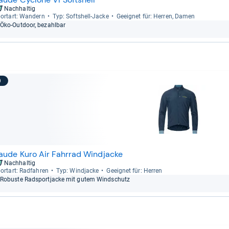
Nachhaltig
ort­art: Wan­dern
Typ: Softs­hell-​Jacke
Geeig­net für: Her­ren, Damen
Öko-​Out­door, bezahl­bar
9
aude Kuro Air Fahrrad Windjacke
Nachhaltig
ort­art: Rad­fah­ren
Typ: Wind­ja­cke
Geeig­net für: Her­ren
Robuste Rad­sport­ja­cke mit gutem Wind­schutz