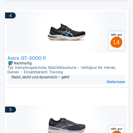
4
Sehr gut
1,4
Asics GT-2000 11
Nachhaltig
Typ: Dämp­fungs­schuhe, Sta­bi­li­täts­schuhe
Ver­füg­bar für: Her­ren,
Damen
Ein­satz­be­reich: Trai­ning
Sta­bil, leicht und dyna­misch – geht!
Weiterlesen
5
Sehr gut