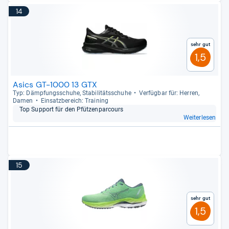
14
Sehr gut
1,5
Asics GT-1000 13 GTX
Typ: Dämp­fungs­schuhe, Sta­bi­li­täts­schuhe
Ver­füg­bar für: Her­ren,
Damen
Ein­satz­be­reich: Trai­ning
Top Sup­port für den Pfüt­zen­par­cours
Weiterlesen
15
Sehr gut
1,5