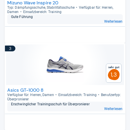
Mizuno Wave Inspire 20
Typ: Dämp­fungs­schuhe, Sta­bi­li­täts­schuhe
Ver­füg­bar für: Her­ren,
Damen
Ein­satz­be­reich: Trai­ning
Gute Füh­rung
Weiterlesen
3
Sehr gut
1,3
Asics GT-1000 8
Ver­füg­bar für: Her­ren, Damen
Ein­satz­be­reich: Trai­ning
Benut­zer­typ:
Über­pro­nie­rer
Erschwing­li­cher Trai­nings­schuh für Über­pro­nie­rer
Weiterlesen