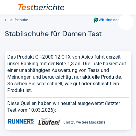
Laufschuhe
Wir sind nachhaltig
Suc
Sta­bil­schuhe für Damen Test
Geben
Sie
mindest
drei
Das Produkt GT-2000 12 GTX von Asics führt derzeit
Zeichen
unser Ranking mit der Note 1,3 an. Die Liste basiert auf
ein.
einer unabhängigen Auswertung von Tests und
Vorschl
Meinungen und berücksichtigt nur
aktuelle Produkte
.
erschei
So sehen Sie sehr schnell, wie
gut oder schlecht
ein
automat
Produkt ist.
und
lassen
Diese Quellen haben wir
neutral
ausgewertet (letzter
sich
Test vom
10.03.2026
):
mit
den
und 25 weitere Magazine
Pfeiltas
auswähl