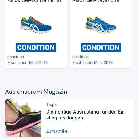
Asics Gel-DS Trainer 18
Asics Gel-Kayano 19
condition
condition
Erschienen: März 2013
Erschienen: März 2013
Aus unse­rem Maga­zin
Tipps
Die rich­tige Aus­rüs­tung für den Ein­
stieg ins Jog­gen
Zum Artikel