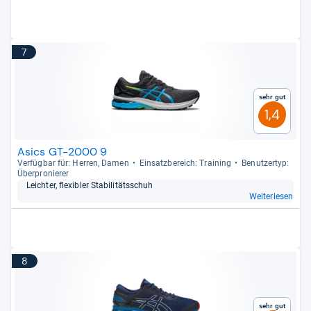
7
Sehr gut
1,4
Asics GT-2000 9
Ver­füg­bar für: Her­ren, Damen
Ein­satz­be­reich: Trai­ning
Benut­zer­typ:
Über­pro­nie­rer
Leich­ter, fle­xibler Sta­bi­li­täts­schuh
Weiterlesen
8
Sehr gut