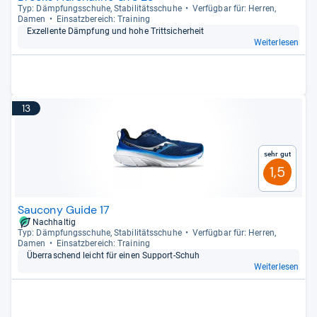
Typ: Dämp­fungs­schuhe, Sta­bi­li­täts­schuhe
Ver­füg­bar für: Her­ren,
Damen
Ein­satz­be­reich: Trai­ning
Exzel­lente Dämp­fung und hohe Tritt­si­cher­heit
Weiterlesen
13
Sehr gut
1,5
Saucony Guide 17
Nachhaltig
Typ: Dämp­fungs­schuhe, Sta­bi­li­täts­schuhe
Ver­füg­bar für: Her­ren,
Damen
Ein­satz­be­reich: Trai­ning
Über­ra­schend leicht für einen Sup­port-​Schuh
Weiterlesen