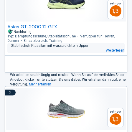
Sehr gut
1,3
Asics GT-2000 12 GTX
Nachhaltig
Typ: Dämp­fungs­schuhe, Sta­bi­li­täts­schuhe
Ver­füg­bar für: Her­ren,
Damen
Ein­satz­be­reich: Trai­ning
Sta­bil­schuh-​Klas­si­ker mit was­ser­dich­tem Upper
Weiterlesen
Wir arbeiten unabhängig und neutral. Wenn Sie auf ein verlinktes Shop-
Angebot klicken, unterstützen Sie uns dabei. Wir erhalten dann ggf. eine
Vergütung.
Mehr erfahren
2
Sehr gut
1,3