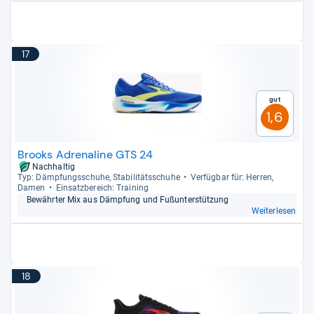
17
Gut
1,6
Brooks Adrenaline GTS 24
Nachhaltig
Typ: Dämp­fungs­schuhe, Sta­bi­li­täts­schuhe
Ver­füg­bar für: Her­ren,
Damen
Ein­satz­be­reich: Trai­ning
Bewähr­ter Mix aus Dämp­fung und Fußun­ter­stüt­zung
Weiterlesen
18