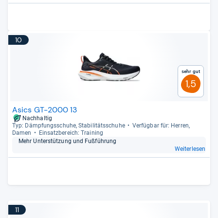
10
Sehr gut
1,5
Asics GT-2000 13
Nachhaltig
Typ: Dämp­fungs­schuhe, Sta­bi­li­täts­schuhe
Ver­füg­bar für: Her­ren,
Damen
Ein­satz­be­reich: Trai­ning
Mehr Unter­stüt­zung und Fuß­füh­rung
Weiterlesen
11