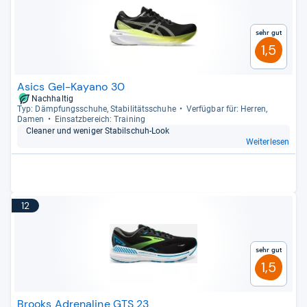
Sehr gut
1,5
Asics Gel-Kayano 30
Nachhaltig
Typ: Dämp­fungs­schuhe, Sta­bi­li­täts­schuhe
Ver­füg­bar für: Her­ren,
Damen
Ein­satz­be­reich: Trai­ning
Clea­ner und weni­ger Sta­bil­schuh-​Look
Weiterlesen
12
Sehr gut
1,5
Brooks Adrenaline GTS 23