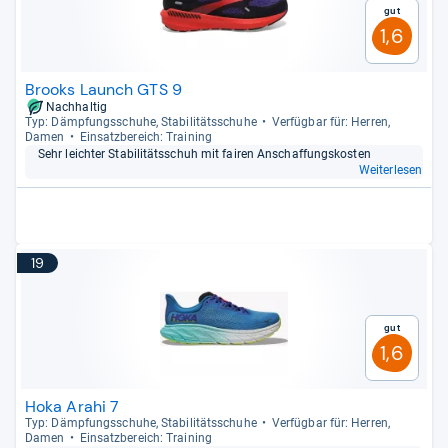
Gut
1,6
Brooks Launch GTS 9
Nachhaltig
Typ: Dämp­fungs­schuhe, Sta­bi­li­täts­schuhe
Ver­füg­bar für: Her­ren,
Damen
Ein­satz­be­reich: Trai­ning
Sehr leich­ter Sta­bi­li­täts­schuh mit fai­ren Anschaf­fungs­kos­ten
Weiterlesen
19
Gut
1,6
Hoka Arahi 7
Typ: Dämp­fungs­schuhe, Sta­bi­li­täts­schuhe
Ver­füg­bar für: Her­ren,
Damen
Ein­satz­be­reich: Trai­ning