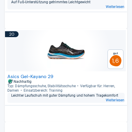
Auf Fuß-​Unter­stüt­zung getrimm­tes Leicht­ge­wicht
Weiterlesen
20
Gut
1,6
Asics Gel-Kayano 29
Nachhaltig
Typ: Dämp­fungs­schuhe, Sta­bi­li­täts­schuhe
Ver­füg­bar für: Her­ren,
Damen
Ein­satz­be­reich: Trai­ning
Leich­ter Lauf­schuh mit guter Dämp­fung und hohem Tra­ge­kom­fort
Weiterlesen