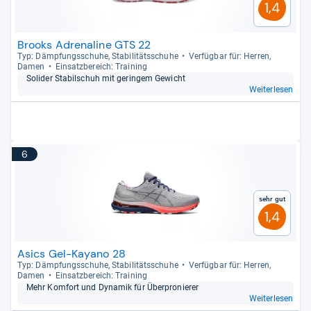
1,4
Brooks Adrenaline GTS 22
Typ: Dämp­fungs­schuhe, Sta­bi­li­täts­schuhe
Ver­füg­bar für: Her­ren,
Damen
Ein­satz­be­reich: Trai­ning
Soli­der Sta­bil­schuh mit gerin­gem Gewicht
Weiterlesen
6
Sehr gut
1,4
Asics Gel-Kayano 28
Typ: Dämp­fungs­schuhe, Sta­bi­li­täts­schuhe
Ver­füg­bar für: Her­ren,
Damen
Ein­satz­be­reich: Trai­ning
Mehr Kom­fort und Dyna­mik für Über­pro­nie­rer
Weiterlesen