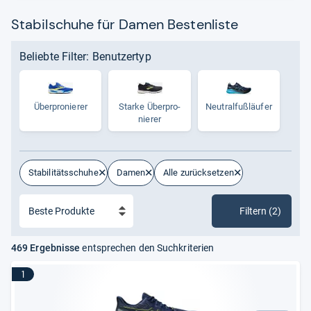
Stabilschuhe für Damen Bestenliste
Beliebte Filter: Benutzertyp
Über­pro­nie­rer
Starke Über­pro­
Neu­tral­fuß­läu­fer
nie­rer
Stabilitätsschuhe
Damen
Alle zurücksetzen
Filtern (2)
469 Ergebnisse
entsprechen den Suchkriterien
1