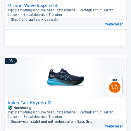
Mizuno Wave Inspire 19
Typ: Dämp­fungs­schuhe, Sta­bi­li­täts­schuhe
Ver­füg­bar für: Her­ren,
Damen
Ein­satz­be­reich: Trai­ning
Sta­bil und sprit­zig – das geht
Weiterlesen
16
Gut
1,6
Asics Gel-Kayano 31
Nachhaltig
Typ: Dämp­fungs­schuhe, Sta­bi­li­täts­schuhe
Ver­füg­bar für: Her­ren,
Damen
Ein­satz­be­reich: Trai­ning
Super­weich, sta­bil und mit ver­bes­ser­tem Nass-​Grip
Weiterlesen