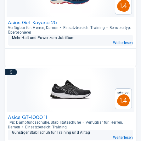
1,4
Asics Gel-Kayano 25
Ver­füg­bar für: Her­ren, Damen
Ein­satz­be­reich: Trai­ning
Benut­zer­typ:
Über­pro­nie­rer
Mehr Halt und Power zum Jubi­läum
Weiterlesen
9
Sehr gut
1,4
Asics GT-1000 11
Typ: Dämp­fungs­schuhe, Sta­bi­li­täts­schuhe
Ver­füg­bar für: Her­ren,
Damen
Ein­satz­be­reich: Trai­ning
Güns­ti­ger Sta­bil­schuh für Trai­ning und All­tag
Weiterlesen