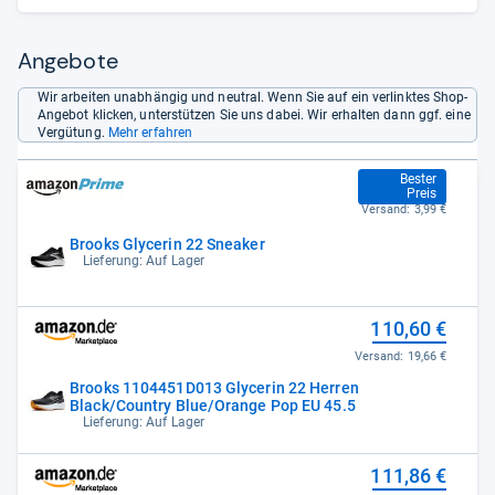
beiden Kunststoffmischungen, die ... mit Stickstoff injiziert
werden, greifen perfekt ineinander und bewirken eine
dynamische Dämpfung ... Auch die Passform hat vom neuen
Angebote
Obermaterial profitiert. ‚Für die Tempobereiche von
Hobbyläufern ist das ein hervorragender Allrounder‘, lobt ein
Wir arbeiten unabhängig und neutral. Wenn Sie auf ein verlinktes Shop-
Angebot klicken, unterstützen Sie uns dabei. Wir erhalten dann ggf. eine
Testläufer. ...“
Vergütung.
Mehr erfahren
107,96 €
Bester
Preis
Versand:
3,99 €
Brooks Glycerin 22 Sneaker
Lieferung: Auf Lager
110,60 €
Versand:
19,66 €
Brooks 1104451D013 Glycerin 22 Herren
Black/Country Blue/Orange Pop EU 45.5
Lieferung: Auf Lager
111,86 €