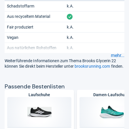
Schadstoffarm
k.A.
vorhanden
Aus recyceltem Material
Fair produziert
k.A.
Vegan
k.A.
Aus natürlichen Rohstoffen
k.A.
mehr...
Weiterführende Informationen zum Thema Brooks Glycerin 22
können Sie direkt beim Hersteller unter
brooksrunning.com
finden.
Pas­sende Bes­ten­lis­ten
Laufschuhe
Damen-Laufschuh