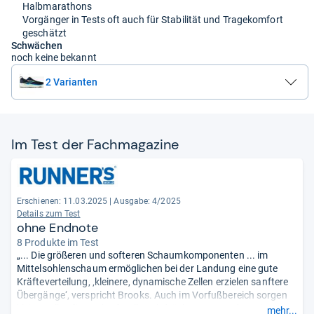
Halbmarathons
Vorgänger in Tests oft auch für Stabilität und Tragekomfort
geschätzt
Schwächen
noch keine bekannt
2 Varianten
Im Test der Fach­ma­ga­zine
Erschienen: 11.03.2025
|
Ausgabe: 4/2025
Details zum Test
ohne Endnote
8 Produkte im Test
„... Die größeren und softeren Schaumkomponenten ... im
Mittelsohlenschaum ermöglichen bei der Landung eine gute
Kräfteverteilung, ‚kleinere, dynamische Zellen erzielen sanftere
Übergänge‘, verspricht Brooks. Auch im Vorfußbereich sorgen
kleine Zellen für ein kraftvolles Abdrücken vom Boden. Die
mehr...