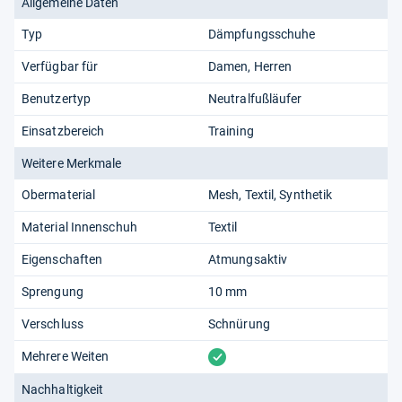
Allgemeine Daten
Typ
Dämpfungsschuhe
Verfügbar für
Damen
Herren
Benutzertyp
Neutralfußläufer
Einsatzbereich
Training
Weitere Merkmale
Obermaterial
Mesh
Textil
Synthetik
Material Innenschuh
Textil
Eigenschaften
Atmungsaktiv
Sprengung
10 mm
Verschluss
Schnürung
vorhanden
Mehrere Weiten
Nachhaltigkeit