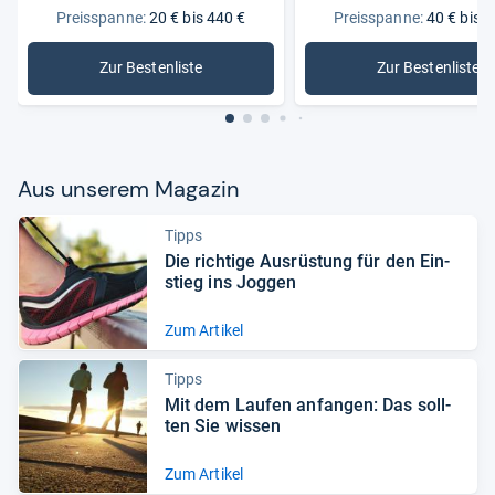
Preisspanne:
20 € bis 440 €
Preisspanne:
40 € bis 2
Zur Bestenliste
Zur Bestenliste
: Laufschuhe
: Damen-
Aus unse­rem Maga­zin
Tipps
Die rich­tige Aus­rüs­tung für den Ein­
stieg ins Jog­gen
Zum Artikel
Tipps
Mit dem Lau­fen anfan­gen: Das soll­
ten Sie wis­sen
Zum Artikel