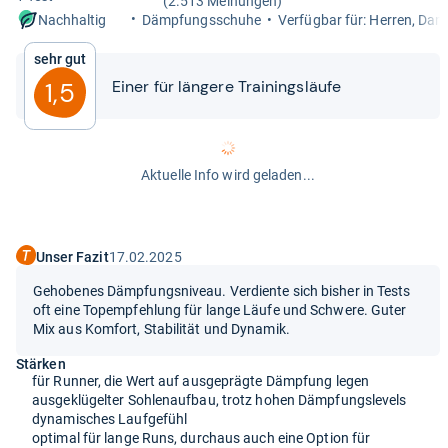
(2.513 Meinungen)
Dämp­fungs­schuhe
Ver­füg­bar für: Her­ren, Da
Nachhaltig
Sehr gut
Einer für län­gere Trai­nings­läufe
1,5
Aktuelle Info wird geladen...
Unser Fazit
17.02.2025
Gehobenes Dämpfungsniveau. Verdiente sich bisher in Tests
oft eine Topempfehlung für lange Läufe und Schwere. Guter
Mix aus Komfort, Stabilität und Dynamik.
Stärken
für Runner, die Wert auf ausgeprägte Dämpfung legen
ausgeklügelter Sohlenaufbau, trotz hohen Dämpfungslevels
dynamisches Laufgefühl
optimal für lange Runs, durchaus auch eine Option für