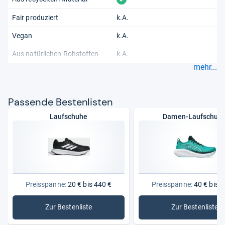
Fair produziert
k.A.
Vegan
k.A.
Aus natürlichen Rohstoffen
k.A.
mehr...
Pas­sende Bes­ten­lis­ten
Laufschuhe
Damen-Laufschuh
Preisspanne:
20 € bis 440 €
Preisspanne:
40 € bis 2
Zur Bestenliste
Zur Bestenliste
: Laufschuhe
: Damen-