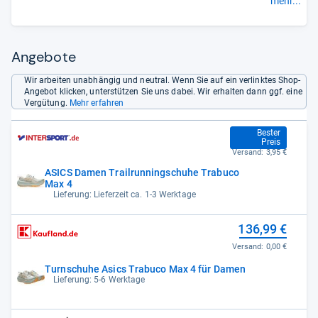
mehr...
ist der Trabuco Max nicht übermäßig weich, was der Stabilität
sehr zugutekommt. Die Asicsgrip-Außensohle packt ... satt zu
... Trotz des massiven Aufbaus kommt man dank eines
Rockershapes ordentlich voran. Einen Haken gibt es: Der
Angebote
perfekte Abrollpunkt im Uphill ist bei der Konstruktion etwas
außer Acht gelassen worden. Das liegt an dem abrupt
Wir arbeiten unabhängig und neutral. Wenn Sie auf ein verlinktes Shop-
Angebot klicken, unterstützen Sie uns dabei. Wir erhalten dann ggf. eine
abfallenden Sohlenaufbau, der einen für einen kleinen Moment
Vergütung.
Mehr erfahren
ins Leere treten lässt. ... Vor allem schwere Läuferinnen und
Läufer mit breiten Füßen werden im Trabuco Max sehr glücklich
129,90 €
werden.“
Bester
Preis
Versand:
3,95 €
ASICS Damen Trailrunningschuhe Trabuco
Max 4
Lieferung: Lieferzeit ca. 1-3 Werktage
136,99 €
Versand:
0,00 €
Turnschuhe Asics Trabuco Max 4 für Damen
Lieferung: 5-6 Werktage