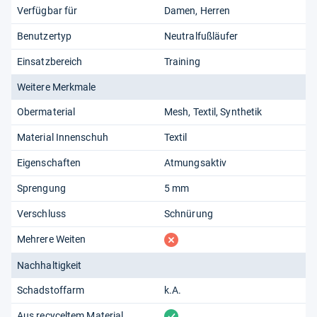
Verfügbar für
Damen
Herren
Benutzertyp
Neutralfußläufer
Einsatzbereich
Training
Weitere Merkmale
Obermaterial
Mesh
Textil
Synthetik
Material Innenschuh
Textil
Eigenschaften
Atmungsaktiv
Sprengung
5 mm
Verschluss
Schnürung
fehlt
Mehrere Weiten
Nachhaltigkeit
Schadstoffarm
k.A.
vorhanden
Aus recyceltem Material