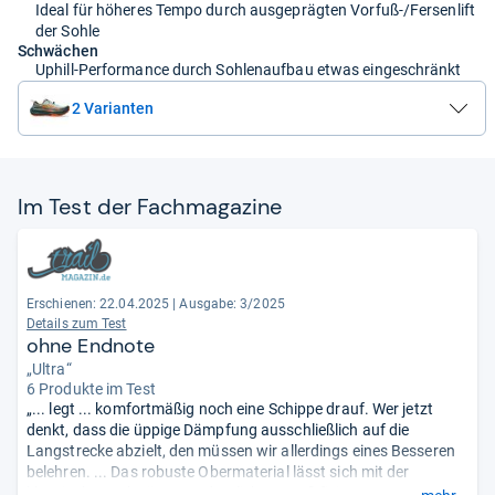
Ideal für höheres Tempo durch ausgeprägten Vorfuß-/Fersenlift
der Sohle
Schwächen
Uphill-Performance durch Sohlenaufbau etwas eingeschränkt
2 Varianten
Im Test der Fach­ma­ga­zine
Erschienen: 22.04.2025
|
Ausgabe: 3/2025
Details zum Test
ohne Endnote
„Ultra“
6 Produkte im Test
„... legt ... komfortmäßig noch eine Schippe drauf. Wer jetzt
denkt, dass die üppige Dämpfung ausschließlich auf die
Langstrecke abzielt, den müssen wir allerdings eines Besseren
belehren. ... Das robuste Obermaterial lässt sich mit der
klassischen Schnürung ordentlich am Fuß fixieren. Insgesamt