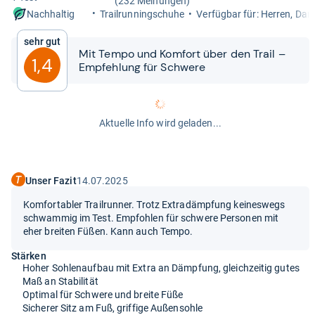
(232 Meinungen)
Trail­run­ning­schuhe
Ver­füg­bar für: Her­ren, Da
Nachhaltig
Sehr gut
Mit Tempo und Kom­fort über den Trail –
1,4
Emp­feh­lung für Schwere
Aktuelle Info wird geladen...
Unser Fazit
14.07.2025
Komfortabler Trailrunner. Trotz Extradämpfung keineswegs
schwammig im Test. Empfohlen für schwere Personen mit
eher breiten Füßen. Kann auch Tempo.
Stärken
Hoher Sohlenaufbau mit Extra an Dämpfung, gleichzeitig gutes
Maß an Stabilität
Optimal für Schwere und breite Füße
Sicherer Sitz am Fuß, griffige Außensohle