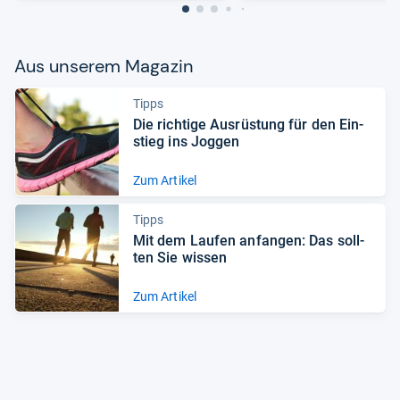
Aus unse­rem Maga­zin
Tipps
Die rich­tige Aus­rüs­tung für den Ein­
stieg ins Jog­gen
Zum Artikel
Tipps
Mit dem Lau­fen anfan­gen: Das soll­
ten Sie wis­sen
Zum Artikel