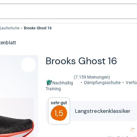
 Laufschuhe
Brooks Ghost 16
enblatt
Brooks Ghost 16
(7.159 Meinungen)
Dämp­fungs­schuhe
Ver­fü
Nachhaltig
Trai­ning
Sehr gut
Lang­stre­cken­klas­si­ker
1,5