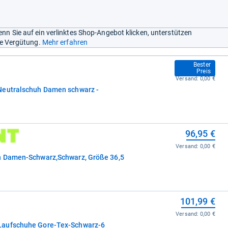
nn Sie auf ein verlinktes Shop-Angebot klicken, unterstützen
ine Vergütung.
Mehr erfahren
93,17 €
Bester
Preis
Versand:
0,00 €
Neutralschuh Damen schwarz -
96,95 €
Versand:
0,00 €
h Damen-Schwarz,Schwarz, Größe 36,5
101,99 €
Versand:
0,00 €
Laufschuhe Gore-Tex-Schwarz-6