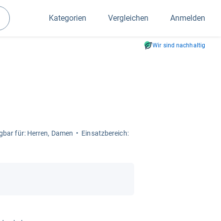
Kategorien
Vergleichen
Anmelden
Suchen
Wir sind nachhaltig
g­bar für: Her­ren, Damen
Ein­satz­be­reich: