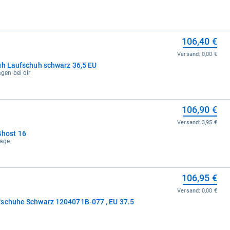
106,40 €
Versand:
0,00 €
uh Laufschuh schwarz 36,5 EU
agen bei dir
106,90 €
Versand:
3,95 €
host 16
tage
106,95 €
Versand:
0,00 €
fschuhe Schwarz 1204071B-077 , EU 37.5