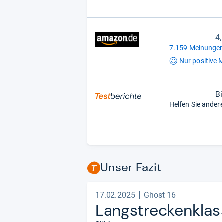
4
7.159 Meinungen
Nur positive
M
B
Helfen Sie ander
Unser Fazit
17.02.2025
Ghost 16
Lang­stre­cken­klas­