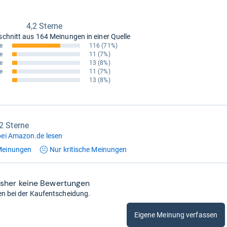
4,2 Sterne
schnitt aus
164 Meinungen in einer Quelle
e
116
(71%)
e
11
(7%)
e
13
(8%)
e
11
(7%)
13
(8%)
,2 Sterne
ei Amazon.de lesen
einungen
Nur kritische
Meinungen
isher keine Bewertungen
en bei der Kaufentscheidung.
Eigene Meinung verfassen