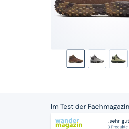
Im Test der Fach­ma­ga­zi
„sehr gu
3 Produkte 