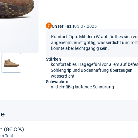
Unser Fazit
03.07.2025
Komfort-Tipp. Mit dem Wrapt läuft es sich vo
angenehm, er ist griffig, wasserdicht und rol
könnte aber leichtgängig sein.
Stärken
komfortables Tragegefühl vor allem auf befe
nächste
Sohlengrip und Bodenhaftung überzeugen
wasserdicht
Schwächen
mittelmäßig laufende Schnürung
ne
t“ (86,0%)
im Test