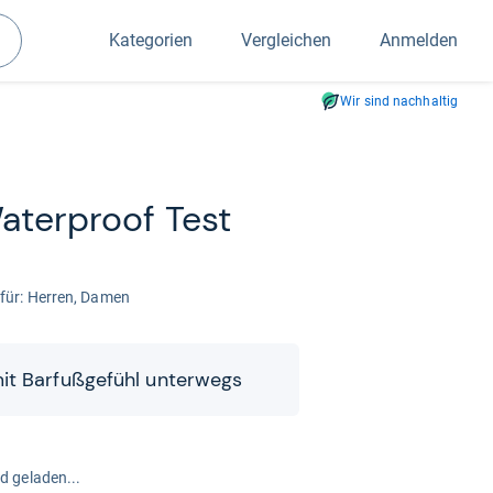
Kategorien
Vergleichen
Anmelden
Suchen
Wir sind nachhaltig
ater­proof Test
 für: Her­ren, Damen
t Bar­fuß­ge­fühl unter­wegs
rd geladen...