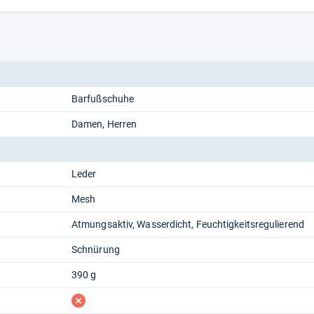
Barfußschuhe
Damen
Herren
Leder
Mesh
Atmungsaktiv
Wasserdicht
Feuchtigkeitsregulierend
Schnürung
390 g
fehlt