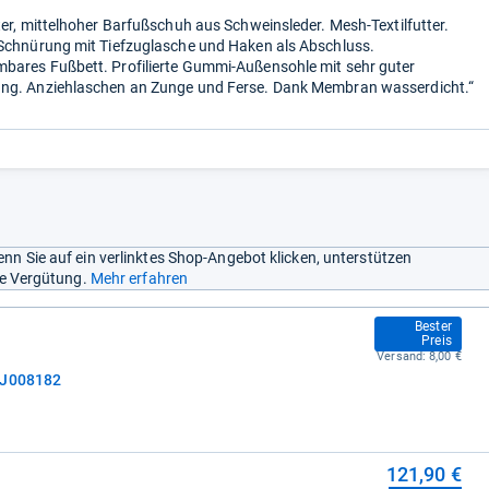
ter, mittelhoher Barfußschuh aus Schweinsleder. Mesh-Textilfutter.
Schnürung mit Tiefzuglasche und Haken als Abschluss.
ares Fußbett. Profilierte Gummi-Außensohle mit sehr guter
ng. Anziehlaschen an Zunge und Ferse. Dank Membran wasserdicht.“
nn Sie auf ein verlinktes Shop-Angebot klicken, unterstützen
ine Vergütung.
Mehr erfahren
113,92 €
Bester
Preis
Versand:
8,00 €
 J008182
121,90 €