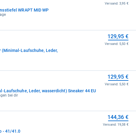
Versand:
3,95 €
onsstiefel WRAPT MID WP
tage
129,95 €
Versand:
5,50 €
 (Minimal-Laufschuhe, Leder,
129,95 €
Versand:
5,50 €
l-Laufschuhe, Leder, wasserdicht) Sneaker 44 EU
agen bei dir
144,36 €
Versand:
19,38 €
 - 41/41.0