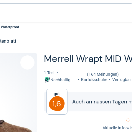
D Waterproof
tenblatt
Mer­rell Wrapt MID W
1 Test
(164 Meinungen)
Bar­fuß­schuhe
Ver­füg­bar
Nachhaltig
Gut
Auch an nas­sen Tagen mi
1,6
Aktuelle Info wi