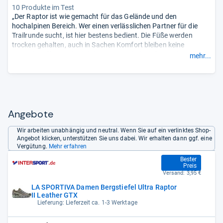
10 Produkte im Test
„Der Raptor ist wie gemacht für das Gelände und den
hochalpinen Bereich. Wer einen verlässlichen Partner für die
Trailrunde sucht, ist hier bestens bedient. Die Füße werden
trocken gehalten, auch in Sachen Komfort bleiben keine
Wünsche offen. Sicherlich kein Rennschuh, dafür punktet der
mehr...
Raptor in Sachen Sicherheit und Fußschutz.“
Angebote
Wir arbeiten unabhängig und neutral. Wenn Sie auf ein verlinktes Shop-
Angebot klicken, unterstützen Sie uns dabei. Wir erhalten dann ggf. eine
Vergütung.
Mehr erfahren
105,90 €
Bester
Preis
Versand:
3,95 €
LA SPORTIVA Damen Bergstiefel Ultra Raptor
II Leather GTX
Lieferung: Lieferzeit ca. 1-3 Werktage