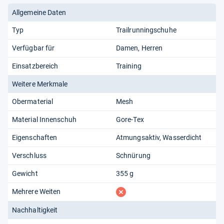
Allgemeine Daten
Typ
Trailrunningschuhe
Verfügbar für
Damen
Herren
Einsatzbereich
Training
Weitere Merkmale
Obermaterial
Mesh
Material Innenschuh
Gore-Tex
Eigenschaften
Atmungsaktiv
Wasserdicht
Verschluss
Schnürung
Gewicht
355 g
fehlt
Mehrere Weiten
Nachhaltigkeit