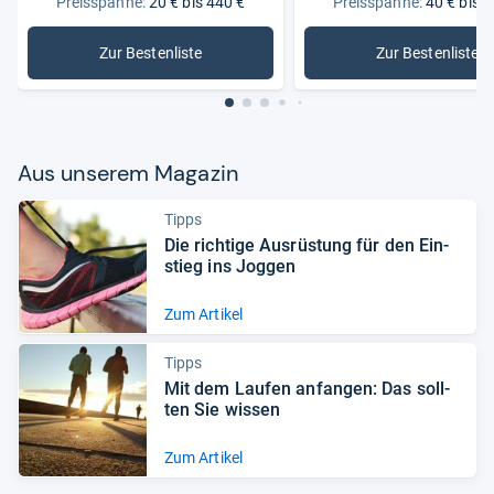
Preisspanne:
20 € bis 440 €
Preisspanne:
40 € bis 2
Zur Bestenliste
Zur Bestenliste
: Laufschuhe
: Damen-
Aus unse­rem Maga­zin
Tipps
Die rich­tige Aus­rüs­tung für den Ein­
stieg ins Jog­gen
Zum Artikel
Tipps
Mit dem Lau­fen anfan­gen: Das soll­
ten Sie wis­sen
Zum Artikel