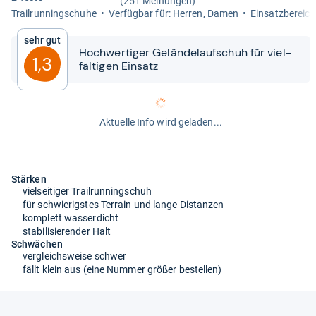
(251 Meinungen)
Trail­run­ning­schuhe
Ver­füg­bar für: Her­ren, Damen
Ein­satz­be­reich
Sehr gut
Hoch­wer­ti­ger Gelän­de­lauf­schuh für viel­
1,3
fäl­ti­gen Ein­satz
Aktuelle Info wird geladen...
Stärken
vielseitiger Trailrunningschuh
für schwierigstes Terrain und lange Distanzen
komplett wasserdicht
stabilisierender Halt
Schwächen
vergleichsweise schwer
fällt klein aus (eine Nummer größer bestellen)