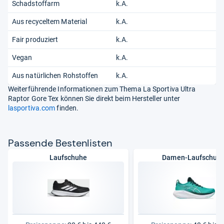
Schadstoffarm
k.A.
Aus recyceltem Material
k.A.
Fair produziert
k.A.
Vegan
k.A.
Aus natürlichen Rohstoffen
k.A.
Weiterführende Informationen zum Thema La Sportiva Ultra
Raptor Gore Tex können Sie direkt beim Hersteller unter
lasportiva.com
finden.
Pas­sende Bes­ten­lis­ten
Laufschuhe
Damen-Laufschuh