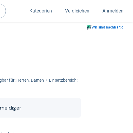
Kategorien
Vergleichen
Anmelden
Suchen
Wir sind nachhaltig
t
g­bar für: Her­ren, Damen
Ein­satz­be­reich:
ei­di­ger