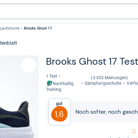
 Laufschuhe
Brooks Ghost 17
tenblatt
Brooks Ghost 17 Tes
1 Test
(3.052 Meinungen)
Dämp­fungs­schuhe
Ver­fü
Nachhaltig
Trai­ning
Gut
Noch sof­ter, noch geschm
1,6