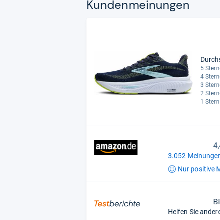
Kun­den­mei­nun­gen
Durch
5 Stern
4 Stern
3 Stern
2 Stern
1 Stern
4
3.052 Meinungen
Nur positive
M
B
Helfen Sie ander