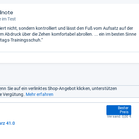
dnote
 im Test
igiert nicht, sondern kontrolliert und lässt den Fuß vom Aufsatz auf der
um Abdruck über die Zehen komfortabel abrollen. ... ein im besten Sinne
lltags-Trainingsschuh.“
nn Sie auf ein verlinktes Shop-Angebot klicken, unterstützen
ine Vergütung.
Mehr erfahren
95,99 €
Bester
Preis
Versand:
0,00 €
rz 41.0