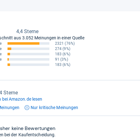
4,4 Sterne
schnitt aus
3.052 Meinungen in einer Quelle
e
2321
(76%)
e
274
(9%)
e
183
(6%)
e
91
(3%)
183
(6%)
,4 Sterne
 bei Amazon.de lesen
einungen
Nur kritische
Meinungen
isher keine Bewertungen
en bei der Kaufentscheidung.