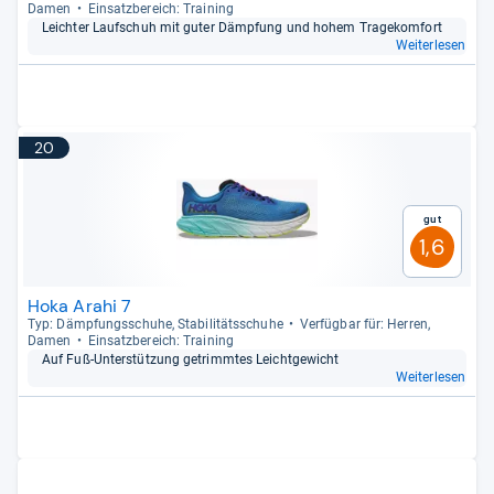
Damen
Ein­satz­be­reich: Trai­ning
Leich­ter Lauf­schuh mit guter Dämp­fung und hohem Tra­ge­kom­fort
Weiterlesen
20
Gut
1,6
Hoka Arahi 7
Typ: Dämp­fungs­schuhe, Sta­bi­li­täts­schuhe
Ver­füg­bar für: Her­ren,
Damen
Ein­satz­be­reich: Trai­ning
Auf Fuß-​Unter­stüt­zung getrimm­tes Leicht­ge­wicht
Weiterlesen