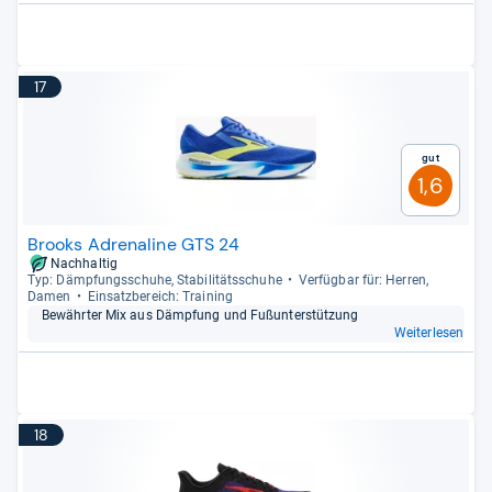
17
Gut
1,6
Brooks Adrenaline GTS 24
Nachhaltig
Typ: Dämp­fungs­schuhe, Sta­bi­li­täts­schuhe
Ver­füg­bar für: Her­ren,
Damen
Ein­satz­be­reich: Trai­ning
Bewähr­ter Mix aus Dämp­fung und Fußun­ter­stüt­zung
Weiterlesen
18