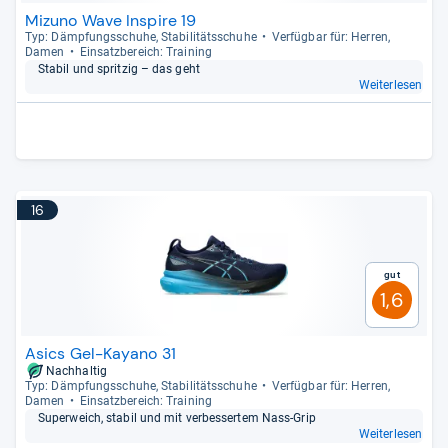
Mizuno Wave Inspire 19
Typ: Dämp­fungs­schuhe, Sta­bi­li­täts­schuhe
Ver­füg­bar für: Her­ren,
Damen
Ein­satz­be­reich: Trai­ning
Sta­bil und sprit­zig – das geht
Weiterlesen
16
Gut
1,6
Asics Gel-Kayano 31
Nachhaltig
Typ: Dämp­fungs­schuhe, Sta­bi­li­täts­schuhe
Ver­füg­bar für: Her­ren,
Damen
Ein­satz­be­reich: Trai­ning
Super­weich, sta­bil und mit ver­bes­ser­tem Nass-​Grip
Weiterlesen