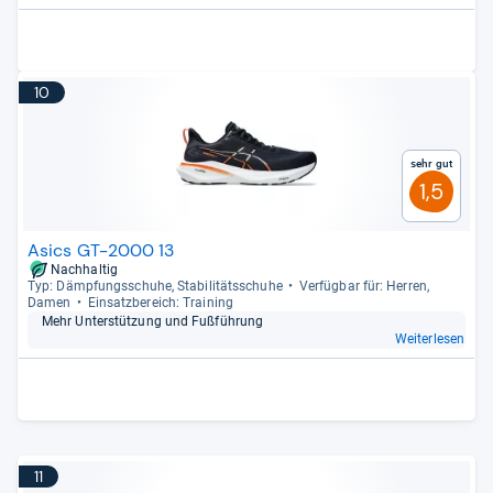
10
Sehr gut
1,5
Asics GT-2000 13
Nachhaltig
Typ: Dämp­fungs­schuhe, Sta­bi­li­täts­schuhe
Ver­füg­bar für: Her­ren,
Damen
Ein­satz­be­reich: Trai­ning
Mehr Unter­stüt­zung und Fuß­füh­rung
Weiterlesen
11