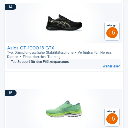
14
Sehr gut
1,5
Asics GT-1000 13 GTX
Typ: Dämp­fungs­schuhe, Sta­bi­li­täts­schuhe
Ver­füg­bar für: Her­ren,
Damen
Ein­satz­be­reich: Trai­ning
Top Sup­port für den Pfüt­zen­par­cours
Weiterlesen
15
Sehr gut
1,5