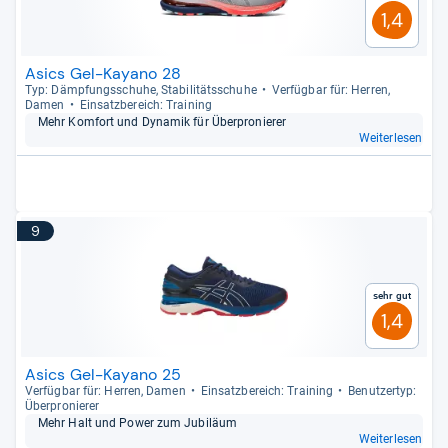
1,4
Asics Gel-Kayano 28
Typ: Dämp­fungs­schuhe, Sta­bi­li­täts­schuhe
Ver­füg­bar für: Her­ren,
Damen
Ein­satz­be­reich: Trai­ning
Mehr Kom­fort und Dyna­mik für Über­pro­nie­rer
Weiterlesen
9
Sehr gut
1,4
Asics Gel-Kayano 25
Ver­füg­bar für: Her­ren, Damen
Ein­satz­be­reich: Trai­ning
Benut­zer­typ:
Über­pro­nie­rer
Mehr Halt und Power zum Jubi­läum
Weiterlesen