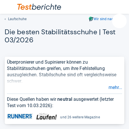
Laufschuhe
Wir sind nachhaltig
Suc
Die bes­ten Sta­bi­li­täts­schuhe | Test
Geben
Sie
03/2026
mindest
drei
Zeichen
Überpronierer und Supinierer können zu
ein.
Stabilitätsschuhen greifen, um ihre Fehlstellung
Vorschl
auszugleichen. Stabilschuhe sind oft vergleichsweise
erschei
schwer.
automat
mehr...
und
Das Produkt GT-2000 12 GTX von Asics führt derzeit
lassen
unser Ranking mit der Note 1,3 an. Die Liste basiert auf
Diese Quellen haben wir
neutral
ausgewertet (letzter
sich
einer unabhängigen Auswertung von Tests und
Test vom
10.03.2026
):
mit
Meinungen und berücksichtigt nur
aktuelle Produkte
.
den
So sehen Sie sehr schnell, wie
gut oder schlecht
ein
und 26 weitere Magazine
Pfeiltas
Produkt ist.
auswähl