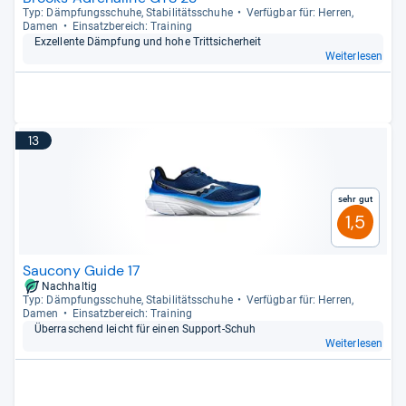
Typ: Dämp­fungs­schuhe, Sta­bi­li­täts­schuhe
Ver­füg­bar für: Her­ren,
Damen
Ein­satz­be­reich: Trai­ning
Exzel­lente Dämp­fung und hohe Tritt­si­cher­heit
Weiterlesen
13
Sehr gut
1,5
Saucony Guide 17
Nachhaltig
Typ: Dämp­fungs­schuhe, Sta­bi­li­täts­schuhe
Ver­füg­bar für: Her­ren,
Damen
Ein­satz­be­reich: Trai­ning
Über­ra­schend leicht für einen Sup­port-​Schuh
Weiterlesen