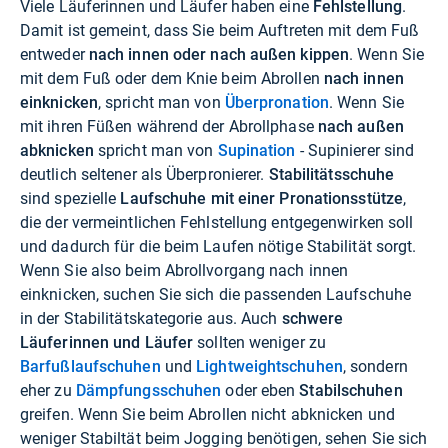
Viele Läuferinnen und Läufer haben eine
Fehlstellung
.
Damit ist gemeint, dass Sie beim Auftreten mit dem Fuß
entweder
nach innen oder nach außen kippen
. Wenn Sie
mit dem Fuß oder dem Knie beim Abrollen
nach innen
einknicken
, spricht man von
Überpronation
. Wenn Sie
mit ihren Füßen während der Abrollphase
nach außen
abknicken
spricht man von
Supination
- Supinierer sind
deutlich seltener als Überpronierer.
Stabilitätsschuhe
sind spezielle
Laufschuhe mit einer Pronationsstütze
,
die der vermeintlichen Fehlstellung entgegenwirken soll
und dadurch für die beim Laufen nötige Stabilität sorgt.
Wenn Sie also beim Abrollvorgang nach innen
einknicken, suchen Sie sich die passenden Laufschuhe
in der Stabilitätskategorie aus. Auch
schwere
Läuferinnen und Läufer
sollten weniger zu
Barfußlaufschuhen
und
Lightweightschuhen
, sondern
eher zu
Dämpfungsschuhen
oder eben
Stabilschuhen
greifen. Wenn Sie beim Abrollen nicht abknicken und
weniger Stabiltät beim Jogging benötigen, sehen Sie sich