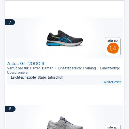
7
Sehr gut
1,4
Asics GT-2000 9
Ver­füg­bar für: Her­ren, Damen
Ein­satz­be­reich: Trai­ning
Benut­zer­typ:
Über­pro­nie­rer
Leich­ter, fle­xibler Sta­bi­li­täts­schuh
Weiterlesen
8
Sehr gut