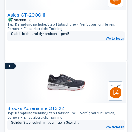
Asics GT-2000 11
Nachhaltig
Typ: Dämp­fungs­schuhe, Sta­bi­li­täts­schuhe
Ver­füg­bar für: Her­ren,
Damen
Ein­satz­be­reich: Trai­ning
Sta­bil, leicht und dyna­misch – geht!
Weiterlesen
6
Sehr gut
1,4
Brooks Adrenaline GTS 22
Typ: Dämp­fungs­schuhe, Sta­bi­li­täts­schuhe
Ver­füg­bar für: Her­ren,
Damen
Ein­satz­be­reich: Trai­ning
Soli­der Sta­bil­schuh mit gerin­gem Gewicht
Weiterlesen