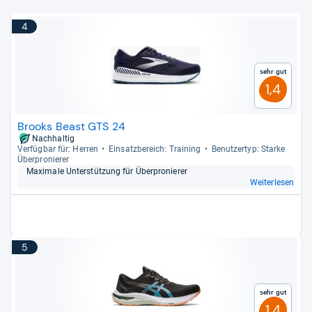
4
Sehr gut
1,4
Brooks Beast GTS 24
Nachhaltig
Ver­füg­bar für: Her­ren
Ein­satz­be­reich: Trai­ning
Benut­zer­typ: Starke
Über­pro­nie­rer
Maxi­male Unter­stüt­zung für Über­pro­nie­rer
Weiterlesen
5
Sehr gut
1,4