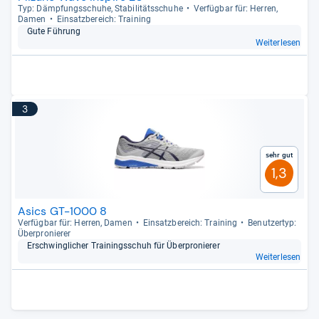
Typ: Dämp­fungs­schuhe, Sta­bi­li­täts­schuhe
Ver­füg­bar für: Her­ren,
Damen
Ein­satz­be­reich: Trai­ning
Gute Füh­rung
Weiterlesen
3
Sehr gut
1,3
Asics GT-1000 8
Ver­füg­bar für: Her­ren, Damen
Ein­satz­be­reich: Trai­ning
Benut­zer­typ:
Über­pro­nie­rer
Erschwing­li­cher Trai­nings­schuh für Über­pro­nie­rer
Weiterlesen