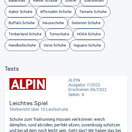
Ballerinas
Rieker Schuhe
Stiefel
Stiefeletten
Gabor Schuhe
Affenzahn Schuhe
Tamaris Schuhe
Buffalo Schuhe
Hausschuhe
Salomon Schuhe
Timberland Schuhe
Turnschuhe
HOKA Schuhe
Handballschuhe
Vans Schuhe
leguano Schuhe
Tests
ALPIN
Ausgabe: 7/2022
Erschienen: 06/2022
Seiten: 8
Leichtes Spiel
Testbericht über 10 Laufschuhe
Schuhe zum Trailrunning müssen viel können: weich
dämpfen, rund abrollen, perfekt sitzen, zuverlässig schützen
und bei all dem noch leicht sein. Geht das? Wir haben das bei