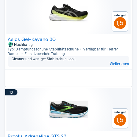
Sehr gut
1,5
Asics Gel-Kayano 30
Nachhaltig
Typ: Dämp­fungs­schuhe, Sta­bi­li­täts­schuhe
Ver­füg­bar für: Her­ren,
Damen
Ein­satz­be­reich: Trai­ning
Clea­ner und weni­ger Sta­bil­schuh-​Look
Weiterlesen
12
Sehr gut
1,5
Brooks Adrenaline GTS 23