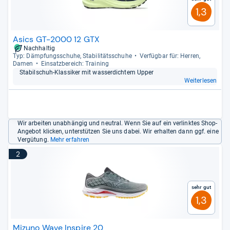
1,3
Asics GT-2000 12 GTX
Nachhaltig
Typ: Dämp­fungs­schuhe, Sta­bi­li­täts­schuhe
Ver­füg­bar für: Her­ren,
Damen
Ein­satz­be­reich: Trai­ning
Sta­bil­schuh-​Klas­si­ker mit was­ser­dich­tem Upper
Weiterlesen
Wir arbeiten unabhängig und neutral. Wenn Sie auf ein verlinktes Shop-
Angebot klicken, unterstützen Sie uns dabei. Wir erhalten dann ggf. eine
Vergütung.
Mehr erfahren
2
Sehr gut
1,3
Mizuno Wave Inspire 20