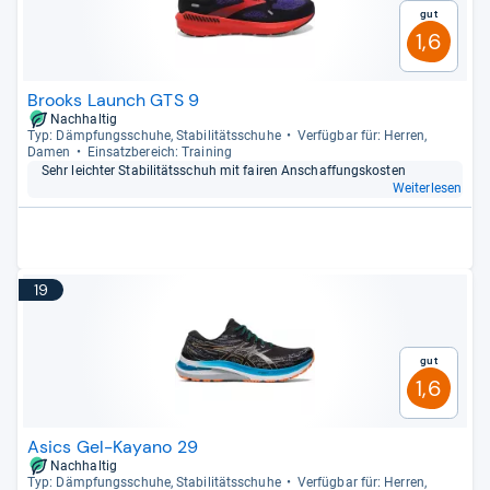
Gut
1,6
Brooks Launch GTS 9
Nachhaltig
Typ: Dämp­fungs­schuhe, Sta­bi­li­täts­schuhe
Ver­füg­bar für: Her­ren,
Damen
Ein­satz­be­reich: Trai­ning
Sehr leich­ter Sta­bi­li­täts­schuh mit fai­ren Anschaf­fungs­kos­ten
Weiterlesen
19
Gut
1,6
Asics Gel-Kayano 29
Nachhaltig
Typ: Dämp­fungs­schuhe, Sta­bi­li­täts­schuhe
Ver­füg­bar für: Her­ren,