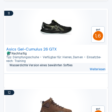
11
Gut
1,6
Asics Gel-Cumulus 26 GTX
Nachhaltig
Typ: Dämp­fungs­schuhe
Ver­füg­bar für: Her­ren, Damen
Ein­satz­be­
reich: Trai­ning
Was­ser­dichte Ver­sion eines bewähr­ten Sof­ties
Weiterlesen
12
Gut