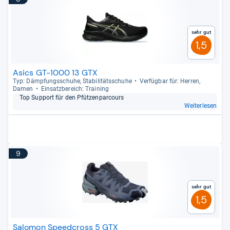
Sehr gut
1,5
Asics GT-1000 13 GTX
Typ: Dämp­fungs­schuhe, Sta­bi­li­täts­schuhe
Ver­füg­bar für: Her­ren,
Damen
Ein­satz­be­reich: Trai­ning
Top Sup­port für den Pfüt­zen­par­cours
Weiterlesen
9
Sehr gut
1,5
Salomon Speedcross 5 GTX