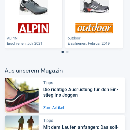
ALPIN
outdoor
Erschienen: Juli 2021
Erschienen: Februar 2019
Aus unse­rem Maga­zin
Tipps
Die rich­tige Aus­rüs­tung für den Ein­
stieg ins Jog­gen
Zum Artikel
Tipps
Mit dem Lau­fen anfan­gen: Das soll­