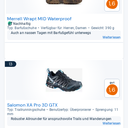
1,6
Merrell Wrapt MID Waterproof
Nachhaltig
Typ: Bar­fuß­schuhe
Ver­füg­bar für: Her­ren, Damen
Gewicht: 390 g
Auch an nas­sen Tagen mit Bar­fuß­ge­fühl unter­wegs
Weiterlesen
13
Gut
1,6
Salomon XA Pro 3D GTX
Typ: Trail­run­ning­schuhe
Benut­zer­typ: Über­pro­nie­rer
Spren­gung: 11
mm
Robus­ter All­roun­der für anspruchs­volle Trails und Wan­de­run­gen
Weiterlesen