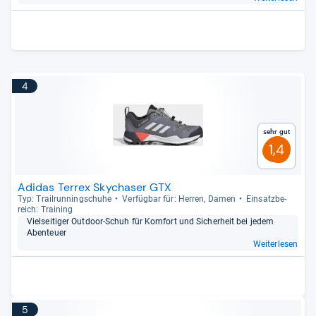
4
Sehr gut
1,4
Adidas Terrex Skychaser GTX
Typ: Trail­run­ning­schuhe
Ver­füg­bar für: Her­ren, Damen
Ein­satz­be­
reich: Trai­ning
Viel­sei­ti­ger Out­door-​Schuh für Kom­fort und Sicher­heit bei jedem
Aben­teuer
Weiterlesen
5