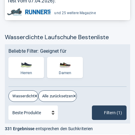
Test vom
07.04.2026
):
und 25 weitere Magazine
Wasserdichte Laufschuhe Bestenliste
Beliebte Filter: Geeignet für
Herren
Damen
Wasserdicht
Alle zurücksetzen
Filtern (1)
331 Ergebnisse
entsprechen den Suchkriterien