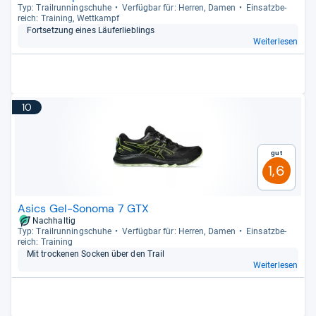
Typ: Trail­run­ning­schuhe
Ver­füg­bar für: Her­ren, Damen
Ein­satz­be­
reich: Trai­ning, Wett­kampf
Fort­set­zung eines Läu­fer­lieb­lings
Weiterlesen
10
Gut
1,6
Asics Gel-Sonoma 7 GTX
Nachhaltig
Typ: Trail­run­ning­schuhe
Ver­füg­bar für: Her­ren, Damen
Ein­satz­be­
reich: Trai­ning
Mit tro­ckenen Socken über den Trail
Weiterlesen