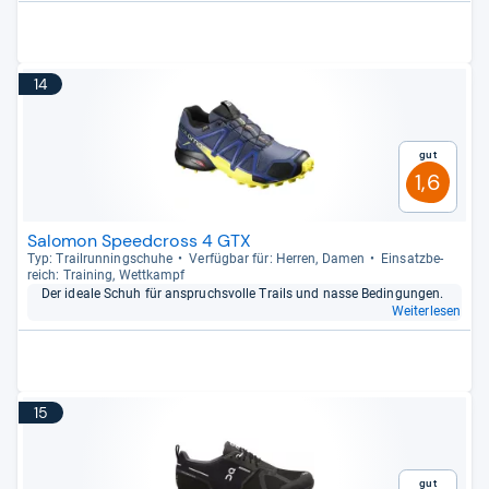
14
Gut
1,6
Salomon Speedcross 4 GTX
Typ: Trail­run­ning­schuhe
Ver­füg­bar für: Her­ren, Damen
Ein­satz­be­
reich: Trai­ning, Wett­kampf
Der ideale Schuh für anspruchs­volle Trails und nasse Bedin­gun­gen.
Weiterlesen
15
Gut