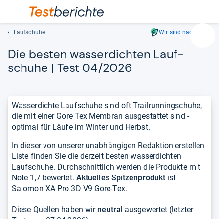
Laufschuhe
Wir sind nachhaltig
Suc
Die bes­ten was­ser­dich­ten Lauf­
Geben
Sie
schuhe | Test 04/2026
mindest
drei
Zeichen
Wasserdichte Laufschuhe sind oft Trailrunningschuhe,
ein.
die mit einer Gore Tex Membran ausgestattet sind -
Vorschl
optimal für Läufe im Winter und Herbst.
erschei
automat
In dieser von unserer unabhängigen Redaktion erstellen
und
Liste finden Sie die derzeit besten wasserdichten
lassen
Laufschuhe. Durchschnittlich werden die Produkte mit
sich
Note 1,7 bewertet.
Aktuelles Spitzenprodukt
ist
mit
Salomon XA Pro 3D V9 Gore-Tex.
den
Pfeiltas
Diese Quellen haben wir
neutral
ausgewertet (letzter
auswähl