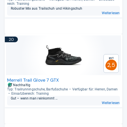
reich: Trai­ning
Robus­ter Mix aus Trail­schuh und Hikingschuh
Weiterlesen
20
Gut
2,5
Merrell Trail Glove 7 GTX
Nachhaltig
Typ: Trail­run­ning­schuhe, Bar­fuß­schuhe
Ver­füg­bar für: Her­ren, Damen
Ein­satz­be­reich: Trai­ning
Gut – wenn man rein­kommt …
Weiterlesen