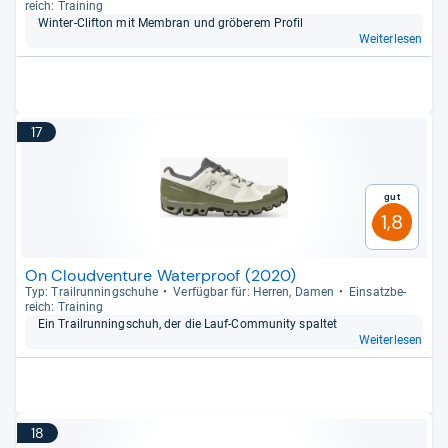
reich: Trai­ning
Win­ter-​Clif­ton mit Mem­bran und grö­be­rem Pro­fil
Weiterlesen
17
Gut
1,8
On Cloudventure Waterproof (2020)
Typ: Trail­run­ning­schuhe
Ver­füg­bar für: Her­ren, Damen
Ein­satz­be­
reich: Trai­ning
Ein Trail­run­ning­schuh, der die Lauf-​Com­mu­nity spal­tet
Weiterlesen
18