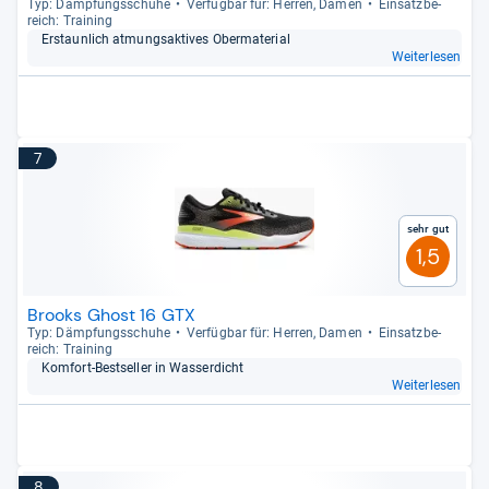
Typ: Dämp­fungs­schuhe
Ver­füg­bar für: Her­ren, Damen
Ein­satz­be­
reich: Trai­ning
Erstaun­lich atmungs­ak­ti­ves Ober­ma­te­rial
Weiterlesen
7
Sehr gut
1,5
Brooks Ghost 16 GTX
Typ: Dämp­fungs­schuhe
Ver­füg­bar für: Her­ren, Damen
Ein­satz­be­
reich: Trai­ning
Kom­fort-​Best­sel­ler in Was­ser­dicht
Weiterlesen
8