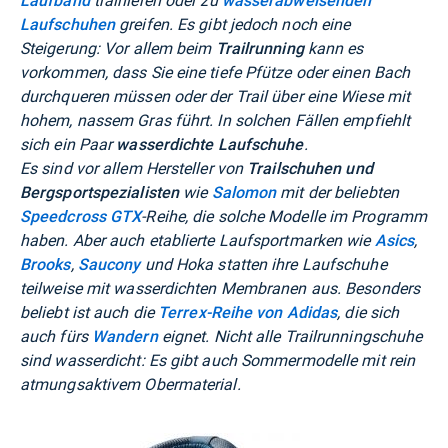
Laufband
trainieren oder zu
wasserabweisenden
Laufschuhen
greifen. Es gibt jedoch noch eine
Steigerung: Vor allem beim
Trailrunning
kann es
vorkommen, dass Sie eine tiefe Pfütze oder einen Bach
durchqueren müssen oder der Trail über eine Wiese mit
hohem, nassem Gras führt. In solchen Fällen empfiehlt
sich ein Paar
wasserdichte Laufschuhe
.
Es sind vor allem Hersteller von
Trailschuhen und
Bergsportspezialisten
wie
Salomon
mit der beliebten
Speedcross GTX
-Reihe, die solche Modelle im Programm
haben. Aber auch etablierte Laufsportmarken wie
Asics
,
Brooks
,
Saucony
und Hoka statten ihre Laufschuhe
teilweise mit wasserdichten Membranen aus. Besonders
beliebt ist auch die
Terrex-Reihe von Adidas
, die sich
auch fürs
Wandern
eignet. Nicht alle Trailrunningschuhe
sind wasserdicht: Es gibt auch Sommermodelle mit rein
atmungsaktivem Obermaterial.