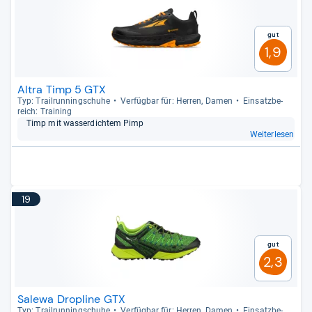
Gut
1,9
Altra Timp 5 GTX
Typ: Trail­run­ning­schuhe
Ver­füg­bar für: Her­ren, Damen
Ein­satz­be­
reich: Trai­ning
Timp mit was­ser­dich­tem Pimp
Weiterlesen
19
Gut
2,3
Salewa Dropline GTX
Typ: Trail­run­ning­schuhe
Ver­füg­bar für: Her­ren, Damen
Ein­satz­be­