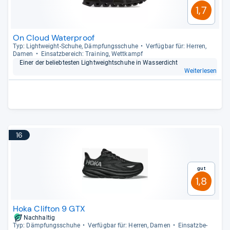
1,7
On Cloud Waterproof
Typ: Light­weight-​Schuhe, Dämp­fungs­schuhe
Ver­füg­bar für: Her­ren,
Damen
Ein­satz­be­reich: Trai­ning, Wett­kampf
Einer der belieb­tes­ten Light­weight­schuhe in Was­ser­dicht
Weiterlesen
16
Gut
1,8
Hoka Clifton 9 GTX
Nachhaltig
Typ: Dämp­fungs­schuhe
Ver­füg­bar für: Her­ren, Damen
Ein­satz­be­