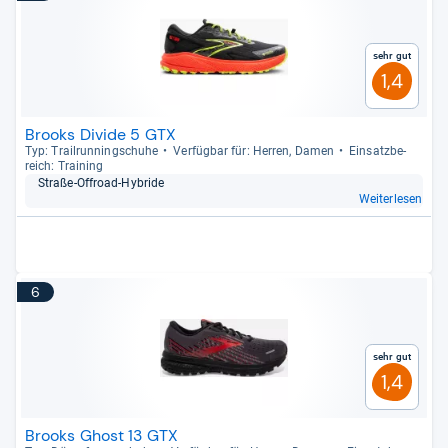
Sehr gut
1,4
Brooks Divide 5 GTX
Typ: Trail­run­ning­schuhe
Ver­füg­bar für: Her­ren, Damen
Ein­satz­be­
reich: Trai­ning
Straße-​Offroad-​Hybride
Weiterlesen
6
Sehr gut
1,4
Brooks Ghost 13 GTX