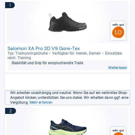
1
Sehr gut
1,0
Salomon XA Pro 3D V9 Gore-Tex
Typ: Trail­run­ning­schuhe
Ver­füg­bar für: Her­ren, Damen
Ein­satz­be­
reich: Trai­ning
Sta­bi­li­tät und Grip für anspruchs­volle Trails
Weiterlesen
Wir arbeiten unabhängig und neutral. Wenn Sie auf ein verlinktes Shop-
Angebot klicken, unterstützen Sie uns dabei. Wir erhalten dann ggf. eine
Vergütung.
Mehr erfahren
2
Sehr gut