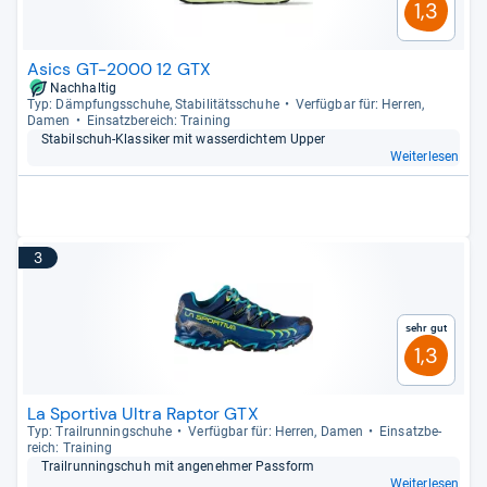
1,3
Asics GT-2000 12 GTX
Nachhaltig
Typ: Dämp­fungs­schuhe, Sta­bi­li­täts­schuhe
Ver­füg­bar für: Her­ren,
Damen
Ein­satz­be­reich: Trai­ning
Sta­bil­schuh-​Klas­si­ker mit was­ser­dich­tem Upper
Weiterlesen
3
Sehr gut
1,3
La Sportiva Ultra Raptor GTX
Typ: Trail­run­ning­schuhe
Ver­füg­bar für: Her­ren, Damen
Ein­satz­be­
reich: Trai­ning
Trail­run­ning­schuh mit ange­neh­mer Pass­form
Weiterlesen