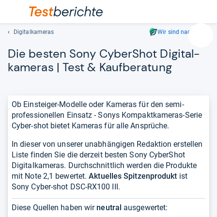
Digitalkameras
Wir sind nachhaltig
Suc
Die bes­ten Sony CyberS­hot Digi­tal­
Geben
Sie
ka­me­ras | Test & Kauf­be­ra­tung
mindest
drei
Zeichen
Ob Einsteiger-Modelle oder Kameras für den semi-
ein.
professionellen Einsatz - Sonys Kompaktkameras-Serie
Vorschl
Cyber-shot bietet Kameras für alle Ansprüche.
erschei
automat
In dieser von unserer unabhängigen Redaktion erstellen
und
Liste finden Sie die derzeit besten Sony CyberShot
lassen
Digitalkameras. Durchschnittlich werden die Produkte
sich
mit Note 2,1 bewertet.
Aktuelles Spitzenprodukt
ist
mit
Sony Cyber-shot DSC-RX100 III.
den
Pfeiltas
Diese Quellen haben wir
neutral
ausgewertet:
auswähl