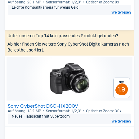
Auf­lö­sung: 20,1 MP
Sen­sor­for­mat: 1/2,3"
Opti­scher Zoom: 8x
Leichte Kom­pakt­ka­mera für wenig Geld
Weiterlesen
Unter unseren Top 14 kein passendes Produkt gefunden?
Ab hier finden Sie weitere Sony CyberShot Digitalkameras nach
Beliebtheit sortiert.
Gut
1,9
Sony CyberShot DSC-HX200V
Auf­lö­sung: 18,2 MP
Sen­sor­for­mat: 1/2,3"
Opti­scher Zoom: 30x
Neues Flagg­schiff mit Super­zoom
Weiterlesen