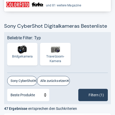
und 81 weitere Magazine
Sony CyberShot Digitalkameras Bestenliste
Beliebte Filter: Typ
Bridge­ka­mera
Tra­vel­zoom-​
Kamera
Sony CyberShot
Alle zurücksetzen
Filtern (1)
47 Ergebnisse
entsprechen den Suchkriterien