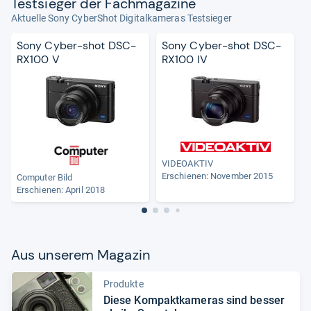
Test­sie­ger der Fach­ma­ga­zine
Aktuelle Sony CyberShot Digitalkameras Testsieger
Sony Cyber-shot DSC-
Sony Cyber-shot DSC-
RX100 V
RX100 IV
VIDEOAKTIV
Erschienen: November 2015
Computer Bild
Erschienen: April 2018
Aus unse­rem Maga­zin
Produkte
Diese Kom­pakt­ka­me­ras sind bes­ser