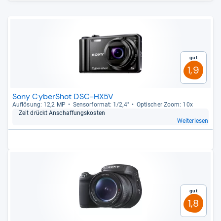
Gut
1,9
Sony CyberShot DSC-HX5V
Auf­lö­sung: 12,2 MP
Sen­sor­for­mat: 1/2,4"
Opti­scher Zoom: 10x
Zeit drückt Anschaf­fungs­kos­ten
Weiterlesen
Gut
1,8