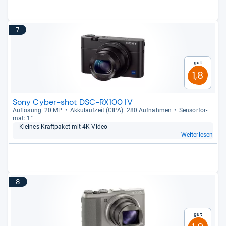
7
Gut
1,8
Sony Cyber-shot DSC-RX100 IV
Auf­lö­sung: 20 MP
Akku­lauf­zeit (CIPA): 280 Auf­nah­men
Sen­sor­for­
mat: 1"
Klei­nes Kraft­pa­ket mit 4K-​Video
Weiterlesen
8
Gut