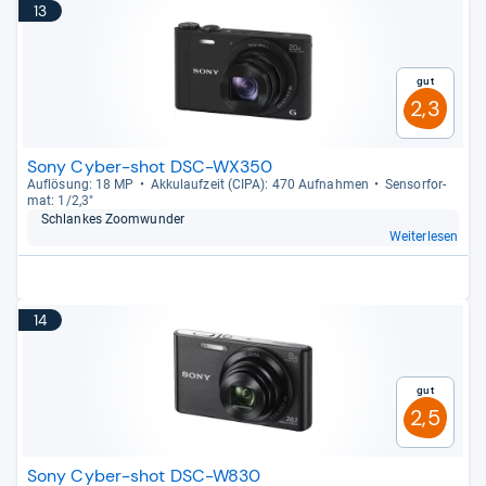
13
Gut
2,3
Sony Cyber-shot DSC-WX350
Auf­lö­sung: 18 MP
Akku­lauf­zeit (CIPA): 470 Auf­nah­men
Sen­sor­for­
mat: 1/2,3"
Schlan­kes Zoom­wun­der
Weiterlesen
14
Gut
2,5
Sony Cyber-shot DSC-W830