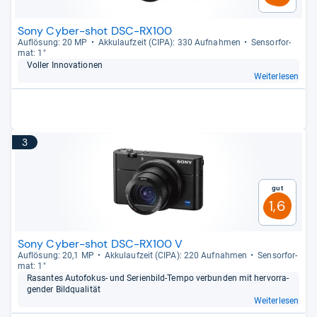
Sony Cyber-shot DSC-RX100
Auf­lö­sung: 20 MP
Akku­lauf­zeit (CIPA): 330 Auf­nah­men
Sen­sor­for­
mat: 1"
Vol­ler Inno­va­tio­nen
Weiterlesen
3
Gut
1,6
Sony Cyber-shot DSC-RX100 V
Auf­lö­sung: 20,1 MP
Akku­lauf­zeit (CIPA): 220 Auf­nah­men
Sen­sor­for­
mat: 1"
Rasan­tes Auto­fo­kus-​ und Seri­en­bild-​Tempo ver­bun­den mit her­vor­ra­
gen­der Bild­qua­li­tät
Weiterlesen