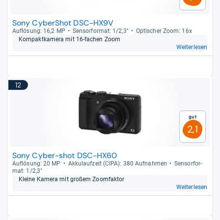
Sony CyberShot DSC-HX9V
Auf­lö­sung: 16,2 MP
Sen­sor­for­mat: 1/2,3"
Opti­scher Zoom: 16x
Kom­pakt­ka­mera mit 16-​fachen Zoom
Weiterlesen
12
Gut
2,1
Sony Cyber-shot DSC-HX60
Auf­lö­sung: 20 MP
Akku­lauf­zeit (CIPA): 380 Auf­nah­men
Sen­sor­for­
mat: 1/2,3"
Kleine Kamera mit großem Zoom­fak­tor
Weiterlesen