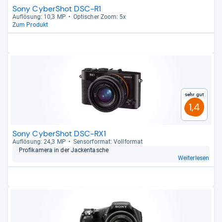
Sony CyberShot DSC-R1
Auf­lö­sung: 10,3 MP
Opti­scher Zoom: 5x
Zum Produkt
Sehr gut
1,4
Sony CyberShot DSC-RX1
Auf­lö­sung: 24,3 MP
Sen­sor­for­mat: Voll­for­mat
Pro­fi­ka­mera in der Jack­en­ta­sche
Weiterlesen