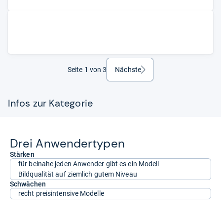
Seite 1 von 3
Nächste
weiter
Infos zur Kategorie
Drei Anwen­der­ty­pen
Stärken
für beinahe jeden Anwender gibt es ein Modell
Bildqualität auf ziemlich gutem Niveau
Schwächen
recht preisintensive Modelle