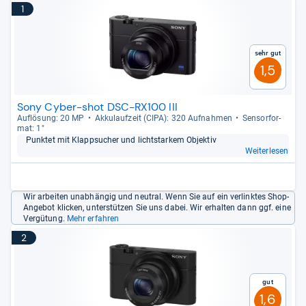
1
Sehr gut
1,5
Sony Cyber-shot DSC-RX100 III
Auf­lö­sung: 20 MP
Akku­lauf­zeit (CIPA): 320 Auf­nah­men
Sen­sor­for­
mat: 1"
Punk­tet mit Klapp­su­cher und licht­star­kem Objek­tiv
Weiterlesen
Wir arbeiten unabhängig und neutral. Wenn Sie auf ein verlinktes Shop-
Angebot klicken, unterstützen Sie uns dabei. Wir erhalten dann ggf. eine
Vergütung.
Mehr erfahren
2
Gut
1,6