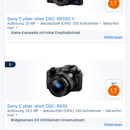
1,7
Sony Cyber-shot DSC-RX100 II
Auf­lö­sung: 20 MP
Akku­lauf­zeit (CIPA): 350 Auf­nah­men
Sen­sor­for­
mat: 1"
Kleine Kom­pakte mit hoher Emp­find­lich­keit
Weiterlesen
6
Gut
1,7
Sony Cyber-shot DSC-RX10
Auf­lö­sung: 20,2 MP
Akku­lauf­zeit (CIPA): 350 Auf­nah­men
Sen­sor­for­
mat: 1"
Bridge­ka­mera mit licht­star­kem Uni­ver­sal­zoom
Weiterlesen