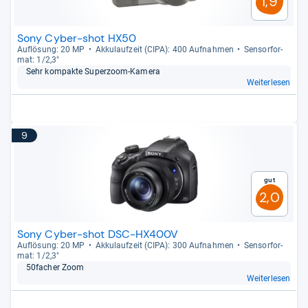
1,9
Sony Cyber-shot HX50
Auf­lö­sung: 20 MP
Akku­lauf­zeit (CIPA): 400 Auf­nah­men
Sen­sor­for­
mat: 1/2,3"
Sehr kom­pakte Super­zoom-​Kamera
Weiterlesen
9
Gut
2,0
Sony Cyber-shot DSC-HX400V
Auf­lö­sung: 20 MP
Akku­lauf­zeit (CIPA): 300 Auf­nah­men
Sen­sor­for­
mat: 1/2,3"
50facher Zoom
Weiterlesen