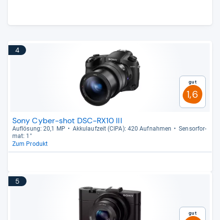
4
Gut
1,6
Sony Cyber-shot DSC-RX10 III
Auf­lö­sung: 20,1 MP
Akku­lauf­zeit (CIPA): 420 Auf­nah­men
Sen­sor­for­
mat: 1"
Zum Produkt
5
Gut