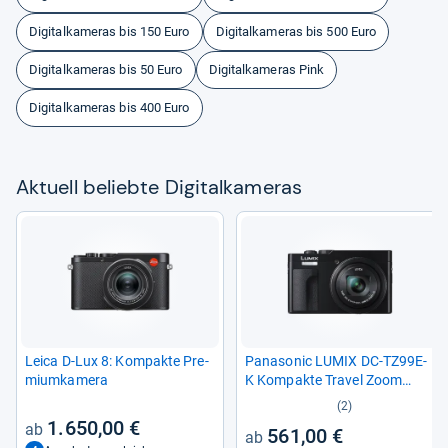
Digitalkameras bis 150 Euro
Digitalkameras bis 500 Euro
Digitalkameras bis 50 Euro
Digitalkameras Pink
Digitalkameras bis 400 Euro
Aktu­ell beliebte Digi­tal­ka­me­ras
Leica D-​Lux 8: Kom­pakte Pre­
Pana­so­nic LUMIX DC-​TZ99E-​
mi­um­ka­mera
K Kom­pakte Tra­vel Zoom
Kamera
(2)
1.650,00 €
561,00 €