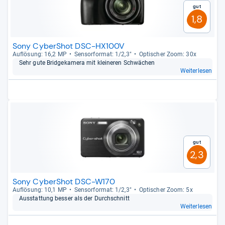
Gut
1,8
Sony CyberShot DSC-HX100V
Auf­lö­sung: 16,2 MP
Sen­sor­for­mat: 1/2,3"
Opti­scher Zoom: 30x
Sehr gute Bridge­ka­mera mit klei­ne­ren Schwä­chen
Weiterlesen
Gut
2,3
Sony CyberShot DSC-W170
Auf­lö­sung: 10,1 MP
Sen­sor­for­mat: 1/2,3"
Opti­scher Zoom: 5x
Aus­stat­tung bes­ser als der Durch­schnitt
Weiterlesen