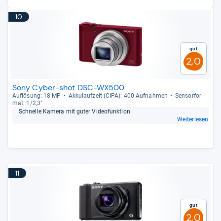
10
Gut
2,0
Sony Cyber-shot DSC-WX500
Auf­lö­sung: 18 MP
Akku­lauf­zeit (CIPA): 400 Auf­nah­men
Sen­sor­for­
mat: 1/2,3"
Schnelle Kamera mit guter Video­funk­tion
Weiterlesen
11
Gut
2,0