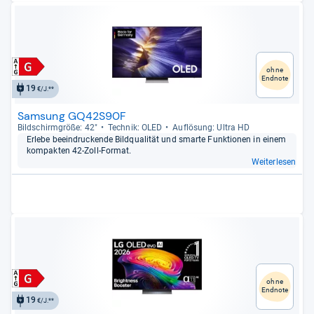
ohne
Endnote
19
€/J.**
Samsung GQ42S90F
Bild­schirm­größe: 42"
Tech­nik: OLED
Auf­lö­sung: Ultra HD
Erlebe beein­dru­ckende Bild­qua­li­tät und smarte Funk­tio­nen in einem
kom­pak­ten 42-​Zoll-​For­mat.
Weiterlesen
ohne
Endnote
19
€/J.**