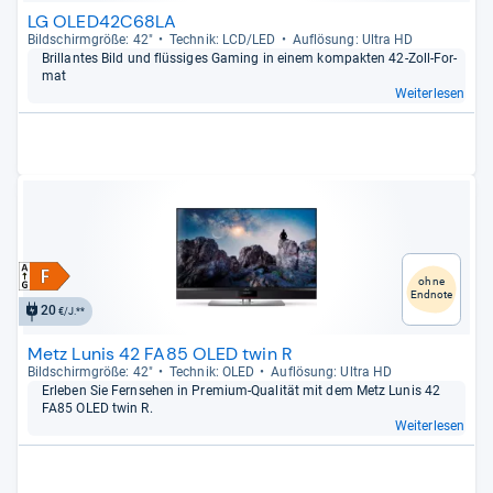
LG OLED42C68LA
Bild­schirm­größe: 42"
Tech­nik: LCD/LED
Auf­lö­sung: Ultra HD
Bril­lan­tes Bild und flüs­si­ges Gaming in einem kom­pak­ten 42-​Zoll-​For­
mat
Weiterlesen
ohne
Endnote
20
€/J.**
Metz Lunis 42 FA85 OLED twin R
Bild­schirm­größe: 42"
Tech­nik: OLED
Auf­lö­sung: Ultra HD
Erle­ben Sie Fern­se­hen in Pre­mium-​Qua­li­tät mit dem Metz Lunis 42
FA85 OLED twin R.
Weiterlesen