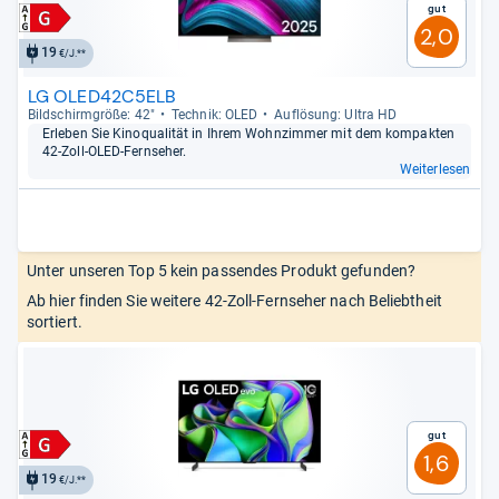
Gut
2,0
19
€/J.**
LG OLED42C5ELB
Bild­schirm­größe: 42"
Tech­nik: OLED
Auf­lö­sung: Ultra HD
Erle­ben Sie Kino­qua­li­tät in Ihrem Wohn­zim­mer mit dem kom­pak­ten
42-​Zoll-​OLED-​Fern­se­her.
Weiterlesen
Unter unseren Top 5 kein passendes Produkt gefunden?
Ab hier finden Sie weitere 42-Zoll-Fernseher nach Beliebtheit
sortiert.
Gut
1,6
19
€/J.**