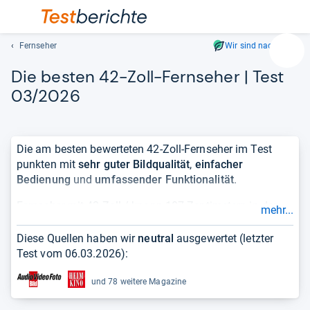
Fernseher
Wir sind nachhaltig
Suc
Die bes­ten 42-​Zoll-​Fern­se­her | Test
Geben
Sie
03/2026
mindest
drei
Zeichen
Die am besten bewerteten 42-Zoll-Fernseher im Test
ein.
punkten mit
sehr guter Bildqualität
,
einfacher
Vorschl
Bedienung
und
umfassender Funktionalität
.
erschei
automat
Fernseher mit 42 Zoll / knapp 107 Zentimetern in der
mehr...
und
Diagonale zählen mittlerweile zu den
kleineren TV-
lassen
Geräten
– der Trend zu großen Bildschirmen mit
55
Diese Quellen haben wir
neutral
ausgewertet (letzter
sich
Zoll
,
65 Zoll
oder mehr hält an. Was
Ausstattung und
Test vom
06.03.2026
):
mit
Bedienung
betrifft, müssen sich die „Kleinen“ nicht vor
den
der XL-Klasse verstecken: HDMI-Eingänge, Smart-TV-
und 78 weitere Magazine
Pfeiltas
Extras sowie Tuner für Antenne, Kabel und Satellit, teils
auswähl