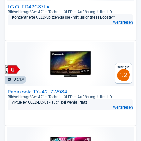
LG OLED42C37LA
Bild­schirm­größe: 42"
Tech­nik: OLED
Auf­lö­sung: Ultra HD
Kon­zen­trierte OLED-​Spit­zen­klasse -​ mit „Bright­ness Boos­ter“
Weiterlesen
Sehr gut
1,2
19
€/J.**
Panasonic TX-42LZW984
Bild­schirm­größe: 42"
Tech­nik: OLED
Auf­lö­sung: Ultra HD
Aktu­el­ler OLED-​Luxus -​ auch bei wenig Platz
Weiterlesen