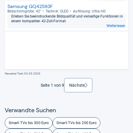
Samsung GQ42S93F
Bild­schirm­größe: 42"
Tech­nik: OLED
Auf­lö­sung: Ultra HD
Erle­ben Sie beein­dru­ckende Bild­qua­li­tät und viel­sei­tige Funk­tio­nen in
einem kom­pak­ten 42-​Zoll-​For­mat.
Weiterlesen
Neuester Test:
06.03.2026
Seite 1 von 9
Nächste
weiter
Ver­wandte Suchen
Smart-TVs bis 300 Euro
Smart-TVs bis 200 Euro