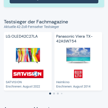
Test­sie­ger der Fach­ma­ga­zine
Aktuelle 42-Zoll-Fernseher Testsieger
LG OLED42C27LA
Panasonic Viera TX-
42ASW754
SATVISION
Heimkino
Erschienen: August 2022
Erschienen: August 2014