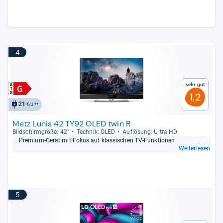
4
Sehr gut
1,2
21
€/J.**
Metz Lunis 42 TY92 OLED twin R
Bild­schirm­größe: 42"
Tech­nik: OLED
Auf­lö­sung: Ultra HD
Pre­mium-​Gerät mit Fokus auf klas­si­schen TV-​Funk­tio­nen
Weiterlesen
5