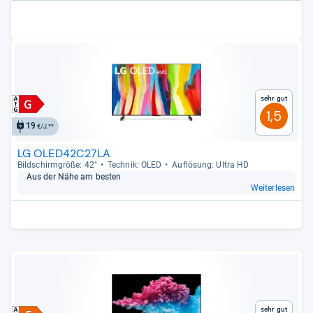
Sehr gut
1,5
19
€/J.**
LG OLED42C27LA
Bild­schirm­größe: 42"
Tech­nik: OLED
Auf­lö­sung: Ultra HD
Aus der Nähe am bes­ten
Weiterlesen
Sehr gut