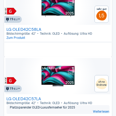
Sehr gut
1,5
19
€/J.**
LG OLED42C58LA
Bild­schirm­größe: 42"
Tech­nik: OLED
Auf­lö­sung: Ultra HD
Zum Produkt
ohne
Endnote
19
€/J.**
LG OLED42C57LA
Bild­schirm­größe: 42"
Tech­nik: OLED
Auf­lö­sung: Ultra HD
Platz­spa­ren­der OLED-​Luxus­fern­se­her für 2025
Weiterlesen