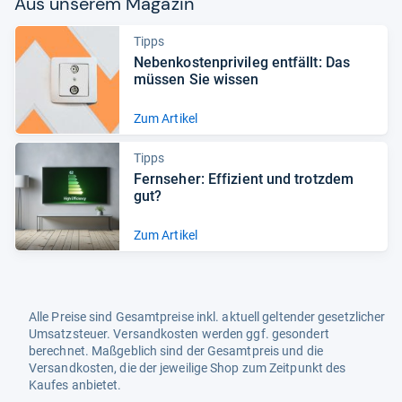
Aus unse­rem Maga­zin
Tipps
Neben­kos­ten­pri­vi­leg ent­fällt: Das
müs­sen Sie wis­sen
Zum Artikel
Tipps
Fern­se­her: Effi­zi­ent und trotz­dem
gut?
Zum Artikel
Alle Preise sind Gesamtpreise inkl. aktuell geltender gesetzlicher
Umsatzsteuer. Versandkosten werden ggf. gesondert
berechnet. Maßgeblich sind der Gesamtpreis und die
Versandkosten, die der jeweilige Shop zum Zeitpunkt des
Kaufes anbietet.