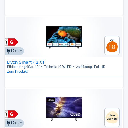
Gut
1,8
19
€/J.**
Dyon Smart 42 XT
Bild­schirm­größe: 42"
Tech­nik: LCD/LED
Auf­lö­sung: Full HD
Zum Produkt
ohne
Endnote
19
€/J.**