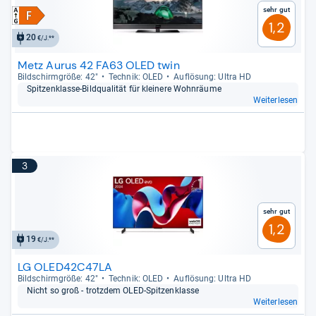
Sehr gut
1,2
20
€/J.**
Metz Aurus 42 FA63 OLED twin
Bild­schirm­größe: 42"
Tech­nik: OLED
Auf­lö­sung: Ultra HD
Spit­zen­klasse-​Bild­qua­li­tät für klei­nere Wohn­räume
Weiterlesen
3
Sehr gut
1,2
19
€/J.**
LG OLED42C47LA
Bild­schirm­größe: 42"
Tech­nik: OLED
Auf­lö­sung: Ultra HD
Nicht so groß -​ trotz­dem OLED-​Spit­zen­klasse
Weiterlesen