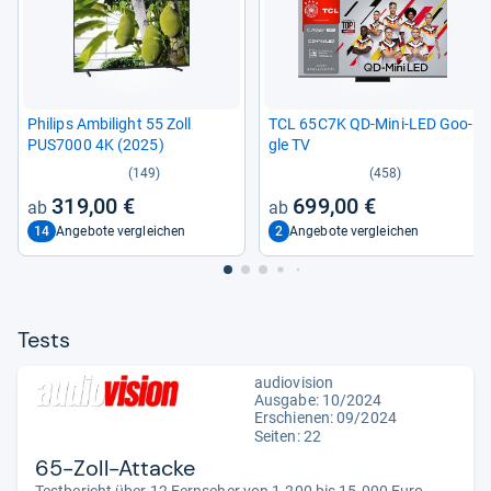
Phi­lips Ambi­light 55 Zoll
TCL 65C7K QD-​Mini-​LED Goo­
PUS7000 4K (2025)
gle TV
(149)
(458)
319,00 €
699,00 €
14
2
Angebote vergleichen
Angebote vergleichen
Tests
audiovision
Ausgabe: 10/2024
Erschienen: 09/2024
Seiten: 22
65-Zoll-Attacke
Testbericht über 12 Fernseher von 1.200 bis 15.000 Euro