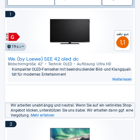
1
Sehr gut
1,1
19
€/J.**
We. (by Loewe) SEE 42 oled dc
Bild­schirm­größe: 42"
Tech­nik: OLED
Auf­lö­sung: Ultra HD
Kom­pak­ter OLED-​Fern­se­her mit beein­dru­cken­der Bild-​ und Klang­qua­li­
tät für moder­nes Enter­tain­ment
Weiterlesen
Wir arbeiten unabhängig und neutral. Wenn Sie auf ein verlinktes Shop-
Angebot klicken, unterstützen Sie uns dabei. Wir erhalten dann ggf. eine
Vergütung.
Mehr erfahren
2