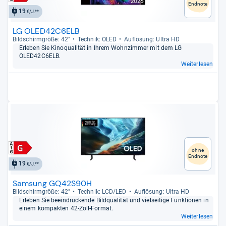
Endnote
19
€/J.**
LG OLED42C6ELB
Bild­schirm­größe: 42"
Tech­nik: OLED
Auf­lö­sung: Ultra HD
Erle­ben Sie Kino­qua­li­tät in Ihrem Wohn­zim­mer mit dem LG
OLED42C6ELB.
Weiterlesen
ohne
Endnote
19
€/J.**
Samsung GQ42S90H
Bild­schirm­größe: 42"
Tech­nik: LCD/LED
Auf­lö­sung: Ultra HD
Erle­ben Sie beein­dru­ckende Bild­qua­li­tät und viel­sei­tige Funk­tio­nen in
einem kom­pak­ten 42-​Zoll-​For­mat.
Weiterlesen