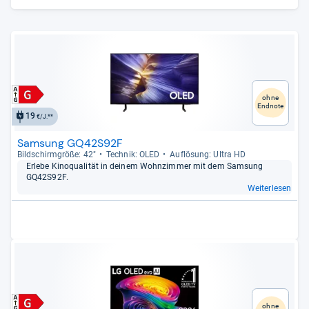
ohne
Endnote
19
€/J.**
Samsung GQ42S92F
Bild­schirm­größe: 42"
Tech­nik: OLED
Auf­lö­sung: Ultra HD
Erlebe Kino­qua­li­tät in dei­nem Wohn­zim­mer mit dem Sam­sung
GQ42S92F.
Weiterlesen
ohne