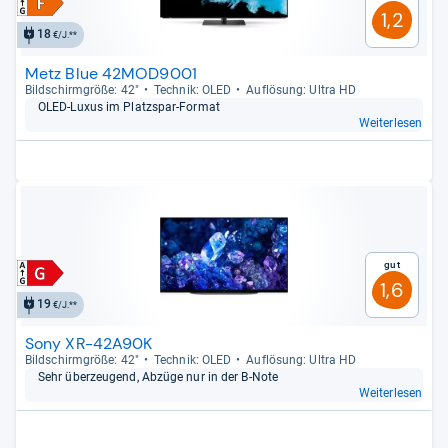
1,2
18
€/J.**
Metz Blue 42MOD9001
Bild­schirm­größe: 42"
Tech­nik: OLED
Auf­lö­sung: Ultra HD
OLED-​Luxus im Platz­spar-​For­mat
Weiterlesen
Gut
1,6
19
€/J.**
Sony XR-42A90K
Bild­schirm­größe: 42"
Tech­nik: OLED
Auf­lö­sung: Ultra HD
Sehr über­zeu­gend, Abzüge nur in der B-​Note
Weiterlesen