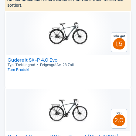
sortiert.
Sehr gut
1,5
Gudereit SX-P 4.0 Evo
Typ: Trek­kin­grad
Fel­gen­größe: 28 Zoll
Zum Produkt
Gut
2,0