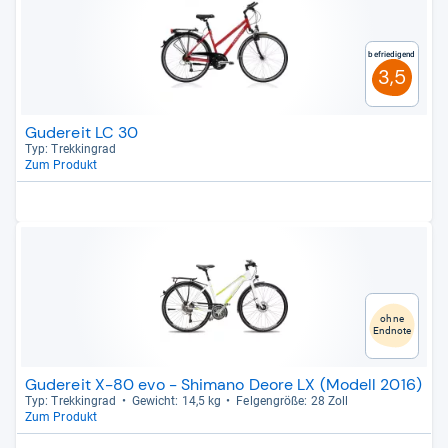
Befriedigend
3,5
Gudereit LC 30
Typ: Trek­kin­grad
Zum Produkt
ohne
Endnote
Gudereit X-80 evo - Shimano Deore LX (Modell 2016)
Typ: Trek­kin­grad
Gewicht: 14,5 kg
Fel­gen­größe: 28 Zoll
Zum Produkt