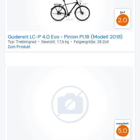
Gut
2,0
Gudereit LC-P 4.0 Evo - Pinion P1.18 (Modell 2018)
Typ: Trek­kin­grad
Gewicht: 17,6 kg
Fel­gen­größe: 28 Zoll
Zum Produkt
Mangelhaft
5,0