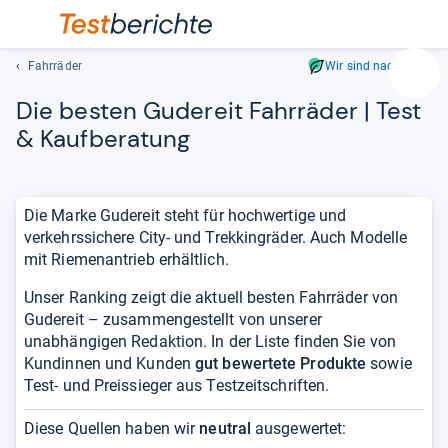
Fahrräder
Wir sind nachhaltig
Suc
Die bes­ten Gude­reit Fahr­rä­der | Test
Geben
Sie
& Kauf­be­ra­tung
mindest
drei
Zeichen
Die Marke Gudereit steht für hochwertige und
ein.
verkehrssichere City- und Trekkingräder. Auch Modelle
Vorschl
mit Riemenantrieb erhältlich.
erschei
automat
Unser Ranking zeigt die aktuell besten Fahrräder von
und
Gudereit – zusammengestellt von unserer
lassen
unabhängigen Redaktion. In der Liste finden Sie von
sich
Kundinnen und Kunden
gut bewertete Produkte
sowie
mit
Test- und Preissieger aus Testzeitschriften.
den
Pfeiltas
Diese Quellen haben wir
neutral
ausgewertet:
auswähl