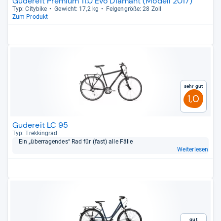
Gudereit Premium 11.0 Evo Diamant (Modell 2017)
Typ: City­bike
Gewicht: 17,2 kg
Fel­gen­größe: 28 Zoll
Zum Produkt
Sehr gut
1,0
Gudereit LC 95
Typ: Trek­kin­grad
Ein „über­ra­gen­des“ Rad für (fast) alle Fälle
Weiterlesen
Gut