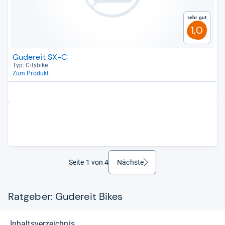
Sehr gut
1,0
Gudereit SX-C
Typ: City­bike
Zum Produkt
Seite 1 von 4
Nächste
weiter
Ratgeber: Gudereit Bikes
Inhaltsverzeichnis