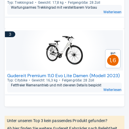
Typ: Trek­kin­grad
Gewicht: 17,8 kg
Fel­gen­größe: 28 Zoll
War­tungs­ar­mes Trek­kin­grad mit ver­stell­ba­rem Vor­bau
Weiterlesen
3
Gut
1,6
Gudereit Premium 11.0 Evo Lite Damen (Modell 2023)
Typ: City­bike
Gewicht: 16,3 kg
Fel­gen­größe: 28 Zoll
Fett­freier Rie­men­an­trieb und mit cle­ve­ren Details bespickt
Weiterlesen
Unter unseren Top 3 kein passendes Produkt gefunden?
Ab hier finden Sie weitere Gudereit Fahrräder nach Beliebtheit