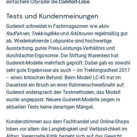
einfachere Cityräder die
Comfort-Linie
.
Tests und Kundenmeinungen
Gudereit schneidet in Fachmagazinen wie
aktiv
Radfahren
,
TrekkingBike
und
RADtouren
regelmäßig gut
ab. Wiederkehrende Lobpunkte sind hochwertige
Ausstattung, gutes Preis-Leistungs-Verhältnis und
durchdachte Ergonomie. Die Stiftung Warentest hat
Gudereit-Modelle mehrfach geprüft: Dabei gab es sowohl
sehr gute Ergebnisse als auch – im Trekkingradtest 2017
– einen kritischen Befund: Beim Modell LC-45 trat im
Dauertest ein Bruch an einer Rahmenschweißnaht auf.
Gudereit widersprach den Testmethoden, das Modell
wurde angepasst. Neuere Gudereit-Modelle zeigen in
aktuellen Tests keine derartigen Mängel.
Kundenstimmen aus dem Fachhandel und Online-Shops
loben vor allem die Langlebigkeit und Verlässlichkeit im
Alltag. Vereinzelte Kritik bezieht sich auf das Gewicht