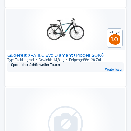
Sehr gut
1,0
Gudereit X-A 11.0 Evo Diamant (Modell 2018)
Typ: Trek­kin­grad
Gewicht: 14,8 kg
Fel­gen­größe: 28 Zoll
Sport­li­cher Schön­wet­ter-​Tou­rer
Weiterlesen