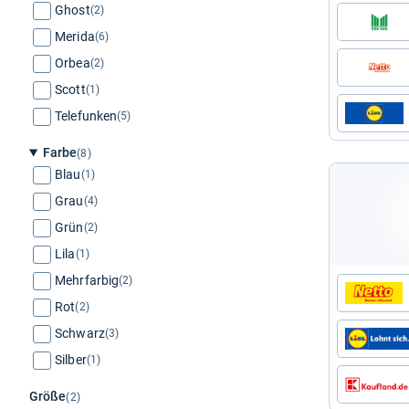
Ghost
(2)
Merida
(6)
Orbea
(2)
Scott
(1)
Telefunken
(5)
Farbe
(8)
Blau
(1)
Grau
(4)
Grün
(2)
Lila
(1)
Mehrfarbig
(2)
Rot
(2)
Schwarz
(3)
Silber
(1)
Größe
(2)