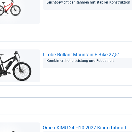
Leicht­ge­wich­ti­ger Rah­men mit sta­bi­ler Kon­struk­tion
LLobe Bril­lant Moun­tain E-​Bike 27,5"
Kom­bi­niert hohe Leis­tung und Robust­heit
Orbea KIMU 24 H10 2027 Kin­der­fahr­rad