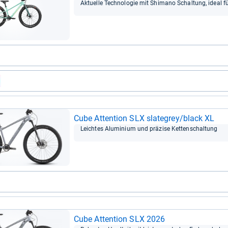
Aktu­elle Tech­no­lo­gie mit Shi­mano Schal­tung, ideal f
Cube Atten­tion SLX sla­teg­rey/black XL
Leich­tes Alu­mi­nium und prä­zise Ket­ten­schal­tung
Cube Atten­tion SLX 2026