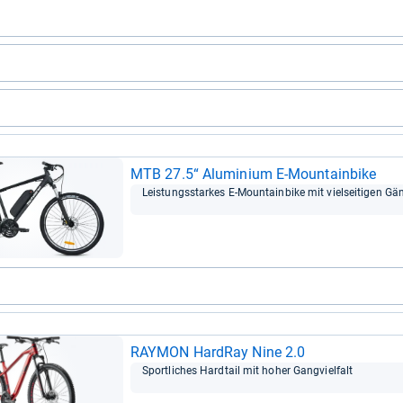
MTB 27.5“ Alu­mi­nium E-​Moun­tain­bike
Leis­tungs­star­kes E-​Moun­tain­bike mit viel­sei­ti­gen Gä
RAY­MON Har­dRay Nine 2.0
Sport­li­ches Hard­tail mit hoher Gang­viel­falt