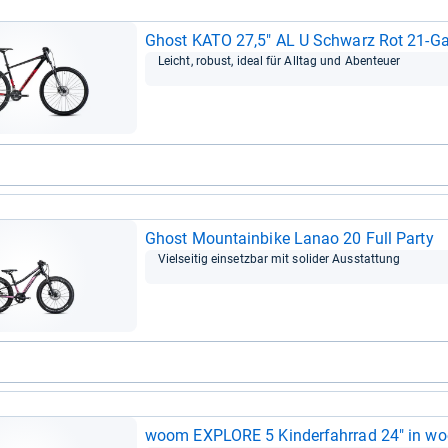
Ghost KATO 27,5" AL U Schwarz Rot 21-​G
Leicht, robust, ideal für All­tag und Aben­teuer
Ghost Moun­tain­bike Lanao 20 Full Party
Viel­sei­tig ein­setz­bar mit soli­der Aus­stat­tung
woom EXPLORE 5 Kin­der­fahr­rad 24" in w