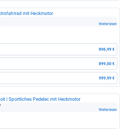
tro­fahr­rad mit Heck­mo­tor
Weiterlesen
896,99 €
899,00 €
999,99 €
ll | Sport­li­ches Pede­lec mit Heck­mo­tor
r
Weiterlesen