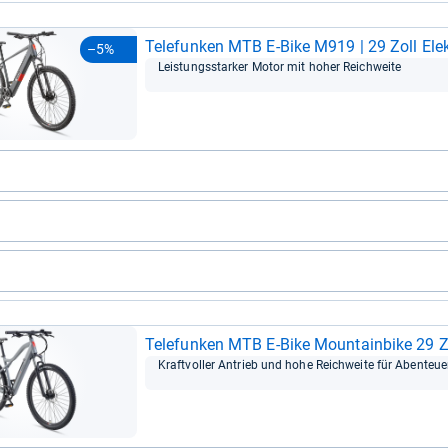
Tele­fun­ken MTB E-​Bike M919 | 29 Zoll Elek­
–5%
Leis­tungs­star­ker Motor mit hoher Reich­weite
Tele­fun­ken MTB E-​Bike Moun­tain­bike 29 Zo
Kraft­vol­ler Antrieb und hohe Reich­weite für Aben­teue