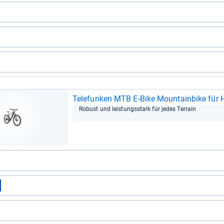
Tele­fun­ken MTB E-​Bike Moun­tain­bike für
Robust und leis­tungs­stark für jedes Ter­rain