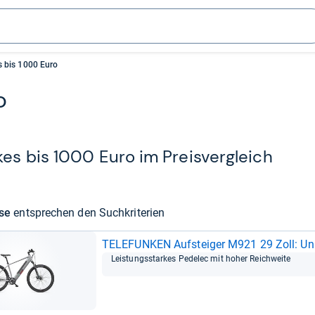
 bis 1000 Euro
o
kes bis 1000 Euro im Preis­ver­gleich
sse
ent­spre­chen den Such­kri­te­rien
TELE­FUN­KEN Auf­stei­ger M921 29 Zoll: U
Leis­tungs­star­kes Pede­lec mit hoher Reich­weite