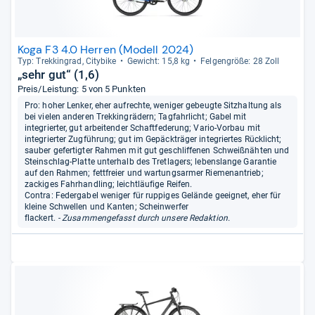
Koga F3 4.0 Herren (Modell 2024)
Typ: Trek­kin­grad, City­bike
Gewicht: 15,8 kg
Fel­gen­größe: 28 Zoll
„sehr gut“ (1,6)
Preis/Leistung: 5 von 5 Punkten
Pro: hoher Lenker, eher aufrechte, weniger gebeugte Sitzhaltung als
bei vielen anderen Trekkingrädern; Tagfahrlicht; Gabel mit
integrierter, gut arbeitender Schaftfederung; Vario-Vorbau mit
integrierter Zugführung; gut im Gepäckträger integriertes Rücklicht;
sauber gefertigter Rahmen mit gut geschliffenen Schweißnähten und
Steinschlag-Platte unterhalb des Tretlagers; lebenslange Garantie
auf den Rahmen; fettfreier und wartungsarmer Riemenantrieb;
zackiges Fahrhandling; leichtläufige Reifen.
Contra: Federgabel weniger für ruppiges Gelände geeignet, eher für
kleine Schwellen und Kanten; Scheinwerfer
flackert.
- Zusammengefasst durch unsere Redaktion.