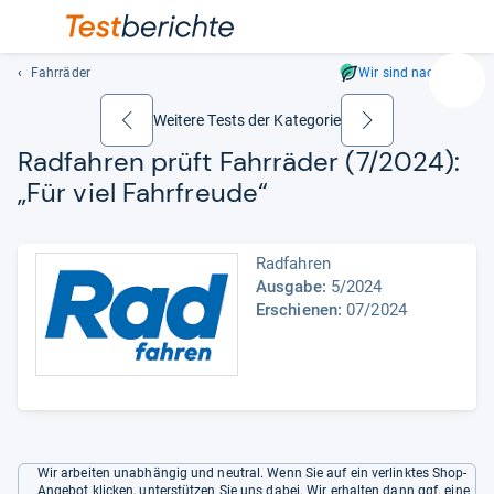
Fahrräder
Wir sind nachhaltig
Suc
Geben
Weitere Tests der Kategorie
zurück
weiter
Sie
Rad­fah­ren prüft Fahr­rä­der (7/2024):
mindest
„Für viel Fahr­freude“
drei
Zeichen
ein.
Radfahren
Vorschl
Ausgabe:
5/2024
erschei
Erschienen:
07/2024
automat
und
lassen
sich
mit
den
Pfeiltas
Wir arbeiten unabhängig und neutral. Wenn Sie auf ein verlinktes Shop-
auswähl
Angebot klicken, unterstützen Sie uns dabei. Wir erhalten dann ggf. eine