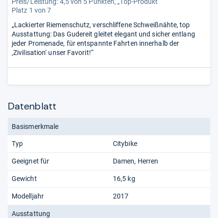
Preis/Leistung: 4,5 von 5 Punkten, „Top-Produkt“
Platz 1 von 7
„Lackierter Riemenschutz, verschliffene Schweißnähte, top
Ausstattung: Das Gudereit gleitet elegant und sicher entlang
jeder Promenade, für entspannte Fahrten innerhalb der
‚Zivilisation‘ unser Favorit!“
Datenblatt
Basismerkmale
Typ
Citybike
Geeignet für
Damen
Herren
Gewicht
16,5 kg
Modelljahr
2017
Ausstattung