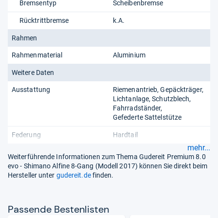
Bremsentyp
Scheibenbremse
Rücktrittbremse
k.A.
Rahmen
Rahmenmaterial
Aluminium
Weitere Daten
Ausstattung
Riemenantrieb
Gepäckträger
Lichtanlage
Schutzblech
Fahrradständer
Gefederte Sattelstütze
Federung
Hardtail
mehr...
Weiterführende Informationen zum Thema Gudereit Premium 8.0
evo - Shimano Alfine 8-Gang (Modell 2017) können Sie direkt beim
Hersteller unter
gudereit.de
finden.
Pas­sende Bes­ten­lis­ten