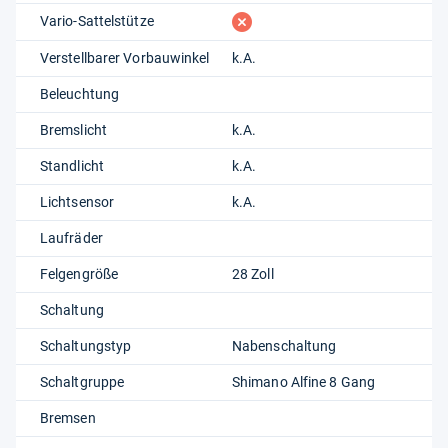
fehlt
Vario-Sattelstütze
Verstellbarer Vorbauwinkel
k.A.
Beleuchtung
Bremslicht
k.A.
Standlicht
k.A.
Lichtsensor
k.A.
Laufräder
Felgengröße
28 Zoll
Schaltung
Schaltungstyp
Nabenschaltung
Schaltgruppe
Shimano Alfine 8 Gang
Bremsen