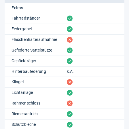
Extras
vorhanden
Fahrradständer
vorhanden
Federgabel
fehlt
Flaschenhalteraufnahme
vorhanden
Gefederte Sattelstütze
vorhanden
Gepäckträger
Hinterbaufederung
k.A.
fehlt
Klingel
vorhanden
Lichtanlage
fehlt
Rahmenschloss
vorhanden
Riemenantrieb
vorhanden
Schutzbleche