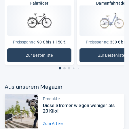
Fahrräder
Damenfahrräder
Preisspanne:
90 € bis 1.150 €
Preisspanne:
330 € bis 
Zur Bestenliste
Zur Bestenliste
: Fahrräder
: Damenf
Aus unse­rem Maga­zin
Produkte
Diese Stro­mer wie­gen weni­ger als
20 Kilo!
Zum Artikel