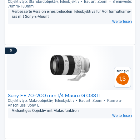
Objek­tiv­typ: Stan­dar­d­ob­jek­tiv, Tele­ob­jek­tiv
Bau­art: Zoom
Brenn­weite:
70mm-​180mm
Ver­bes­serte Ver­sion eines belieb­ten Tele­ob­jek­tivs für Voll­for­mat­ka­me­
ras mit Sony-​E-​Mount
Weiterlesen
6
Sehr gut
1,3
Sony FE 70-200 mm f/4 Macro G OSS II
Objek­tiv­typ: Makro­ob­jek­tiv, Tele­ob­jek­tiv
Bau­art: Zoom
Kamera-​
Anschluss: Sony E
Viel­sei­ti­ges Objek­tiv mit Makro­funk­tion
Weiterlesen