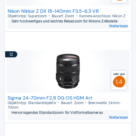
Nikon Nikkor Z DX 18-140mm F3,5-6,3 VR
Objek­tiv­typ: Super­zoom
Bau­art: Zoom
Kamera-​Anschluss: Nikon Z
Sehr hoch­wer­ti­ges und leich­tes Rei­se­zoom für Nikons Z-​Modelle
Weiterlesen
12
Sehr gut
1,4
Sigma 24-70mm F2,8 DG OS HSM Art
Objek­tiv­typ: Stan­dar­d­ob­jek­tiv
Bau­art: Zoom
Brenn­weite: 24mm-​
70mm
Her­vor­ra­gen­des Stan­dard­zoom für Voll­for­mat­ka­me­ras
Weiterlesen