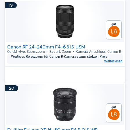
19
Gut
1,6
Canon RF 24-240mm F4-6.3 IS USM
Objek­tiv­typ: Super­zoom
Bau­art: Zoom
Kamera-​Anschluss: Canon R
Wer­ti­ges Rei­se­zoom für Canon R-​Kame­ras zum stol­zen Preis
Weiterlesen
20
Gut
1,8
Fujifilm Fujinon XF 16-80 mm F4 R OIS WR