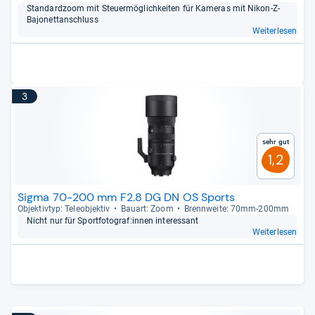
Stan­dard­zoom mit Steu­er­mög­lich­kei­ten für Kame­ras mit Nikon-​Z-​
Bajo­net­t­an­schluss
Weiterlesen
3
Sehr gut
1,2
Sigma 70-200 mm F2.8 DG DN OS Sports
Objek­tiv­typ: Tele­ob­jek­tiv
Bau­art: Zoom
Brenn­weite: 70mm-​200mm
Nicht nur für Sport­fo­to­graf:innen inter­essant
Weiterlesen