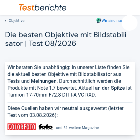
Objektive
Wir sind nachhaltig
Suc
Die bes­ten Objek­tive mit Bild­sta­bi­li­
Geben
Sie
sa­tor | Test 08/2026
mindest
drei
Zeichen
Wir beraten Sie unabhängig: In unserer Liste finden Sie
ein.
die aktuell besten Objektive mit Bildstabilisator aus
Vorschl
Tests
und
Meinungen
. Durchschnittlich werden die
erschei
Produkte mit Note 1,7 bewertet. Aktuell
an der Spitze
ist
automat
Tamron 17-70mm F/2.8 DI III-A VC RXD.
und
lassen
Diese Quellen haben wir
neutral
ausgewertet (letzter
sich
Test vom
03.08.2026
):
mit
den
und 51 weitere Magazine
Pfeiltas
auswähl