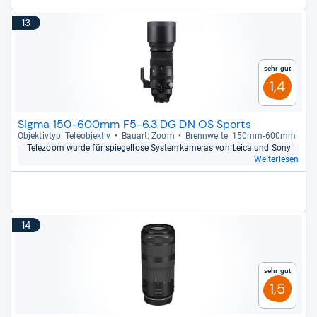
13
Sehr gut
1,4
Sigma 150-600mm F5-6.3 DG DN OS Sports
Objek­tiv­typ: Tele­ob­jek­tiv
Bau­art: Zoom
Brenn­weite: 150mm-​600mm
Tele­zoom wurde für spie­gel­lose Sys­tem­ka­me­ras von Leica und Sony
Weiterlesen
14
Sehr gut
1,5