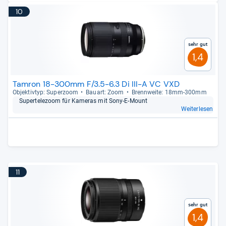
10
Sehr gut
1,4
Tamron 18-300mm F/3.5-6.3 Di III-A VC VXD
Objek­tiv­typ: Super­zoom
Bau­art: Zoom
Brenn­weite: 18mm-​300mm
Super­te­le­zoom für Kame­ras mit Sony-​E-​Mount
Weiterlesen
11
Sehr gut
1,4