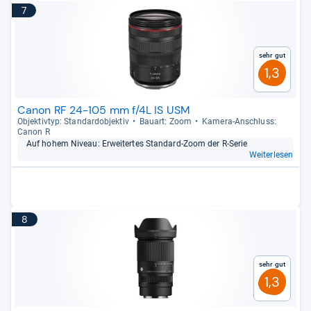
7
Sehr gut
1,3
Canon RF 24-105 mm f/4L IS USM
Objek­tiv­typ: Stan­dar­d­ob­jek­tiv
Bau­art: Zoom
Kamera-​Anschluss:
Canon R
Auf hohem Niveau: Erwei­ter­tes Stan­dard-​Zoom der R-​Serie
Weiterlesen
8
Sehr gut
1,3