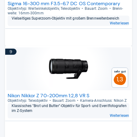
Sigma 16-300 mm F3.5-6.7 DC OS Contemporary
Objek­tiv­typ: Weit­win­kel­ob­jek­tiv, Tele­ob­jek­tiv
Bau­art: Zoom
Brenn­
weite: 16mm-​300mm
Viel­sei­ti­ges Super­zoom-​Objek­tiv mit großem Brenn­wei­ten­be­reich
Weiterlesen
9
Sehr gut
1,3
Nikon Nikkor Z 70-200mm 1:2,8 VR S
Objek­tiv­typ: Tele­ob­jek­tiv
Bau­art: Zoom
Kamera-​Anschluss: Nikon Z
Klas­si­sches "Brot und But­ter"-​Objek­tiv für Sport-​ und Event­fo­to­gra­fen
im Z-​Sys­tem
Weiterlesen