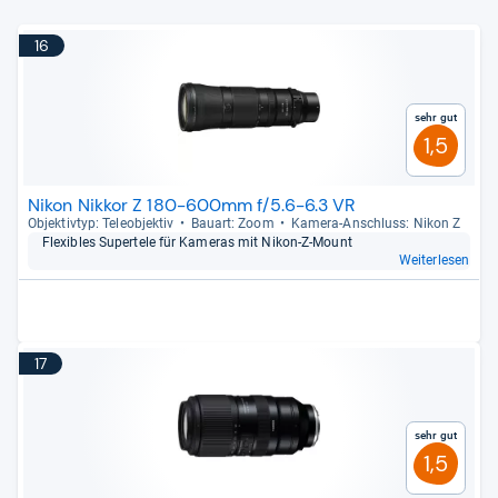
16
Sehr gut
1,5
Nikon Nikkor Z 180-600mm f/5.6-6.3 VR
Objek­tiv­typ: Tele­ob­jek­tiv
Bau­art: Zoom
Kamera-​Anschluss: Nikon Z
Fle­xibles Super­tele für Kame­ras mit Nikon-​Z-​Mount
Weiterlesen
17
Sehr gut
1,5