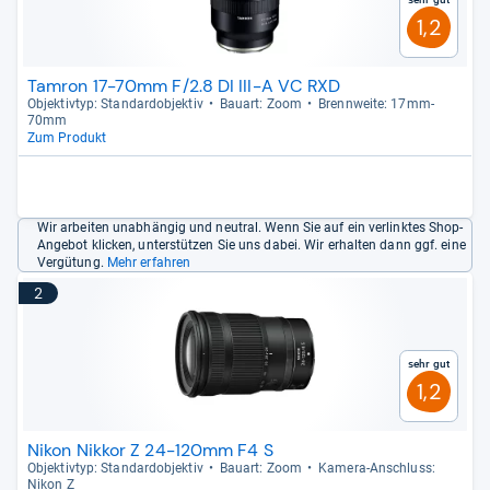
1,2
Tamron 17-70mm F/2.8 DI III-A VC RXD
Objek­tiv­typ: Stan­dar­d­ob­jek­tiv
Bau­art: Zoom
Brenn­weite: 17mm-​
70mm
Zum Produkt
Wir arbeiten unabhängig und neutral. Wenn Sie auf ein verlinktes Shop-
Angebot klicken, unterstützen Sie uns dabei. Wir erhalten dann ggf. eine
Vergütung.
Mehr erfahren
2
Sehr gut
1,2
Nikon Nikkor Z 24-120mm F4 S
Objek­tiv­typ: Stan­dar­d­ob­jek­tiv
Bau­art: Zoom
Kamera-​Anschluss:
Nikon Z