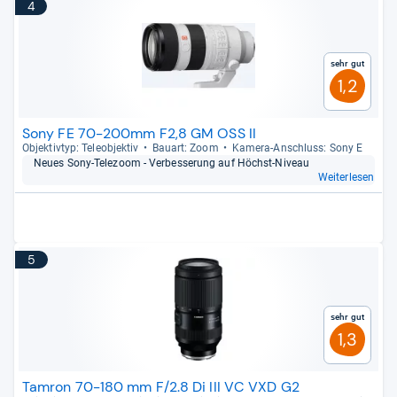
4
Sehr gut
1,2
Sony FE 70-200mm F2,8 GM OSS II
Objek­tiv­typ: Tele­ob­jek­tiv
Bau­art: Zoom
Kamera-​Anschluss: Sony E
Neues Sony-​Tele­zoom -​ Ver­bes­se­rung auf Höchst-​Niveau
Weiterlesen
5
Sehr gut
1,3
Tamron 70-180 mm F/2.8 Di III VC VXD G2