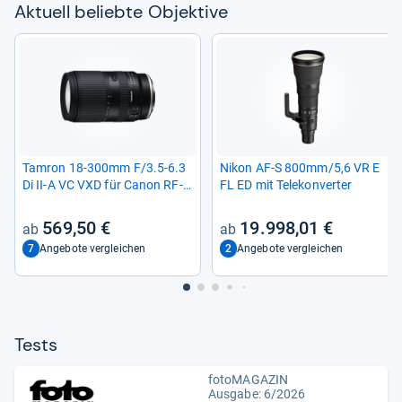
Aktu­ell beliebte Objek­tive
Tam­ron 18-​300mm F/3.5-​6.3
Nikon AF-​S 800mm/5,6 VR E
Di II-​A VC VXD für Canon RF-​
FL ED mit Tele­kon­ver­ter
Mount
569,50 €
19.998,01 €
7
2
Angebote vergleichen
Angebote vergleichen
Tests
fotoMAGAZIN
Ausgabe: 6/2026