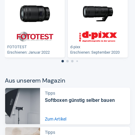
FOTOTEST
d-pixx
Erschienen: Januar 2022
Erschienen: September 2020
Aus unse­rem Maga­zin
Tipps
Soft­bo­xen güns­tig sel­ber bauen
Zum Artikel
Tipps