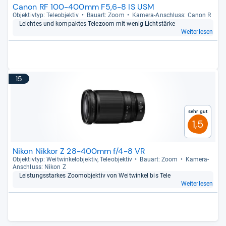
Canon RF 100-400mm F5,6-8 IS USM
Objek­tiv­typ: Tele­ob­jek­tiv
Bau­art: Zoom
Kamera-​Anschluss: Canon R
Leich­tes und kom­pak­tes Tele­zoom mit wenig Licht­stärke
Weiterlesen
15
Sehr gut
1,5
Nikon Nikkor Z 28-400mm f/4-8 VR
Objek­tiv­typ: Weit­win­kel­ob­jek­tiv, Tele­ob­jek­tiv
Bau­art: Zoom
Kamera-​
Anschluss: Nikon Z
Leis­tungs­star­kes Zoo­m­ob­jek­tiv von Weit­win­kel bis Tele
Weiterlesen