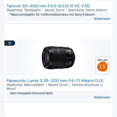
Tamron 50-400 mm F4.5-6.3 Di III VC VXD
Objek­tiv­typ: Tele­ob­jek­tiv
Bau­art: Zoom
Brenn­weite: 50mm-​400mm
Tele­zoo­m­ob­jek­tiv für Voll­for­mat­ka­me­ras mit Sony-​E-​Mount
Weiterlesen
18
Sehr gut
1,5
Panasonic Lumix S 28–200 mm F4–7.1 Makro O.I.S.
Objek­tiv­typ: Makro­ob­jek­tiv
Bau­art: Zoom
Kamera-​Anschluss: L-​
Mount
Sehr kom­pakte All­round-​Optik
Weiterlesen