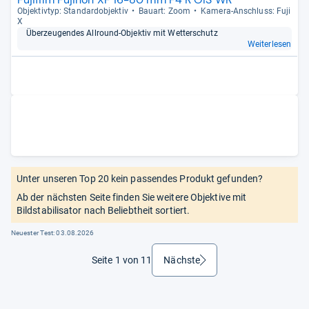
Objek­tiv­typ: Stan­dar­d­ob­jek­tiv
Bau­art: Zoom
Kamera-​Anschluss: Fuji
X
Über­zeu­gen­des All­round-​Objek­tiv mit Wet­ter­schutz
Weiterlesen
Unter unseren Top 20 kein passendes Produkt gefunden?
Ab der nächsten Seite finden Sie weitere Objektive mit
Bildstabilisator nach Beliebtheit sortiert.
Neuester Test:
03.08.2026
Seite 1 von 11
Nächste
weiter