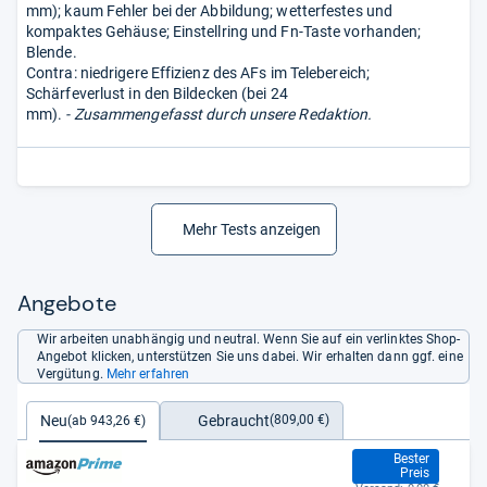
mm); kaum Fehler bei der Abbildung; wetterfestes und
kompaktes Gehäuse; Einstellring und Fn-Taste vorhanden;
Blende.
Contra: niedrigere Effizienz des AFs im Telebereich;
Schärfeverlust in den Bildecken (bei 24
mm).
- Zusammengefasst durch unsere Redaktion.
Mehr Tests anzeigen
Angebote
Wir arbeiten unabhängig und neutral. Wenn Sie auf ein verlinktes Shop-
Angebot klicken, unterstützen Sie uns dabei. Wir erhalten dann ggf. eine
Vergütung.
Mehr erfahren
Gebraucht
Neu
(809,00 €)
(ab 943,26 €)
943,26 €
Bester
Preis