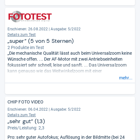
Erschienen: 26.08.2022
|
Ausgabe: 5/2022
Details zum Test
„super“ (5 von 5 Sternen)
2 Produkte im Test
„Die mechanische Qualität lässt auch beim Universalzoom keine
Wünsche offen. ... Der AF-Motor mit zwei Antriebseinheiten
fokussiert sehr schnell, leise und sanft. ... Das Universalzoom
kann genauso wie das Weitwinkelzoom mit einer
hervorragenden Abbildungsleistung in den Praxisfotos
mehr...
überzeugen. ... Die feinen Details und Strukturen sind in den
Praxisaufnahmen mit der Nikon Z 7II ... tadellos aufgelöst. ...“
CHIP FOTO VIDEO
Erschienen: 06.04.2022
|
Ausgabe: 5/2022
Details zum Test
„sehr gut“ (1,3)
Preis/Leistung: 2,3
Pro: sehr guter Autofokus; Auflösung in der Bildmitte (bei 24