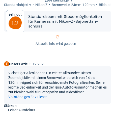
(284 Meinungen)
Stan­dar­d­ob­jek­tiv
Nikon Z
Brenn­weite: 24mm-​120mm
Bild­sta­bi­
Sehr gut
Stan­dard­zoom mit Steu­er­mög­lich­kei­ten
für Kame­ras mit Nikon-​​Z-​​Bajo­net­t­an­
1,2
schluss
Aktuelle Info wird geladen...
Unser Fazit
03.12.2021
Vielseitiger Alleskönner. Ein echter Allrounder: Dieses
Zoomobjektiv mit einem Brennweitenbereich von 24 bis
120mm eignet sich für verschiedenste Fotografiearten. Seine
leichte Bedienbarkeit und der leise Autofokusmotor machen es
zur idealen Wahl für Fotografen und Videofilmer.
Vollständiges Fazit lesen
Stärken
Leiser Autofokus