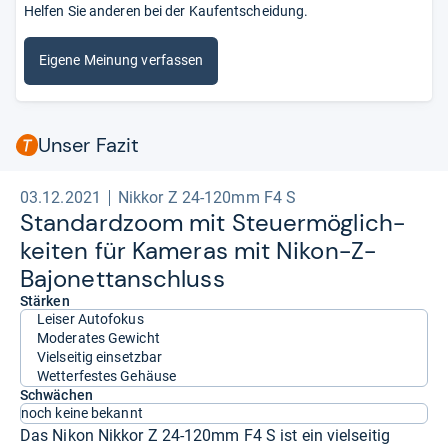
Helfen Sie anderen bei der Kaufentscheidung.
Eigene Meinung verfassen
Unser Fazit
03.12.2021
Nikkor Z 24-120mm F4 S
Stan­dard­zoom mit Steu­er­mög­lich­
kei­ten für Kame­ras mit Nikon-​Z-​
Bajo­net­t­an­schluss
Stärken
Leiser Autofokus
Moderates Gewicht
Vielseitig einsetzbar
Wetterfestes Gehäuse
Schwächen
noch keine bekannt
Das Nikon Nikkor Z 24-120mm F4 S ist ein vielseitig