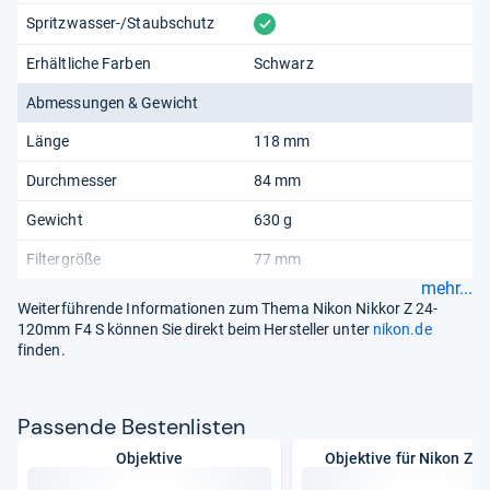
vorhanden
Spritzwasser-/Staubschutz
Erhältliche Farben
Schwarz
Abmessungen & Gewicht
Länge
118 mm
Durchmesser
84 mm
Gewicht
630 g
Filtergröße
77 mm
mehr...
Weiterführende Informationen zum Thema Nikon Nikkor Z 24-
120mm F4 S können Sie direkt beim Hersteller unter
nikon.de
finden.
Pas­sende Bes­ten­lis­ten
Objektive
Objektive für Nikon Z-