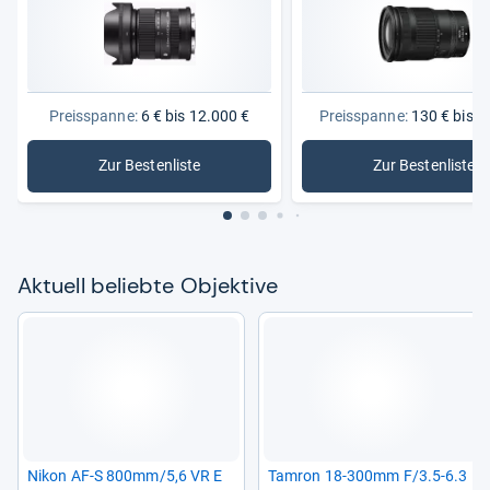
Preisspanne:
6 € bis 12.000 €
Preisspanne:
130 € bis 2
Zur Bestenliste
Zur Bestenliste
: Objektive
: Objekti
Aktu­ell beliebte Objek­tive
Nikon AF-​S 800mm/5,6 VR E
Tam­ron 18-​300mm F/3.5-​6.3