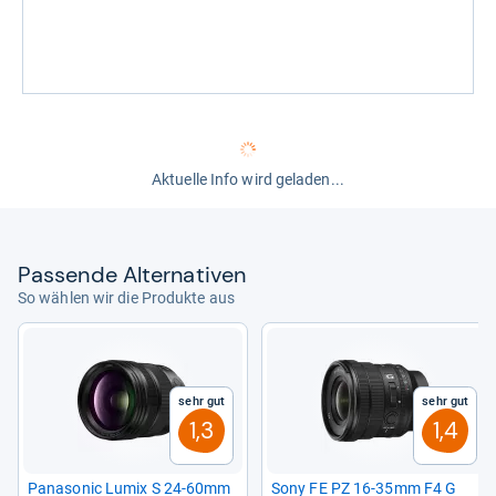
Aktuelle Info wird geladen...
Pas­sende Alter­na­ti­ven
So wählen wir die Produkte aus
Sehr gut
Sehr gut
1,3
1,4
Pana­so­nic Lumix S 24-​60mm
Sony FE PZ 16-​35mm F4 G