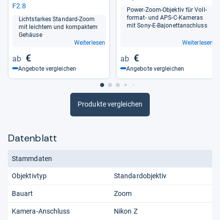
F2.8
Power-​Zoom-​Objek­tiv für Voll­
for­mat-​ und APS-​C-​Kame­ras
Licht­star­kes Stan­dard-​Zoom
mit Sony-​E-​Bajo­net­t­an­schluss
mit leich­tem und kom­pak­tem
Gehäuse
Weiterlesen
Weiterlesen
€
€
Angebote vergleichen
Angebote vergleichen
Produkte vergleichen
Datenblatt
Stammdaten
Objektivtyp
Standardobjektiv
Bauart
Zoom
Kamera-Anschluss
Nikon Z