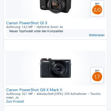
Gut
2,0
Canon PowerShot G1 X
Auf­lö­sung: 14,3 MP
Opti­scher Zoom: 4x
Neues Top­mo­dell unter den Kom­pak­ten
Weiterlesen
Gut
1,7
Canon PowerShot G9 X Mark II
Auf­lö­sung: 20,1 MP
Akku­lauf­zeit (CIPA): 235 Auf­nah­men
Touch­s­
creen: Ja
Zum Produkt