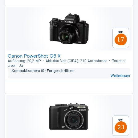
Gut
1,7
Canon PowerShot G5 X
Auf­lö­sung: 20,2 MP
Akku­lauf­zeit (CIPA): 210 Auf­nah­men
Touch­s­
creen: Ja
Kom­pakt­ka­mera für Fort­ge­schrit­tene
Weiterlesen
Gut
2,1