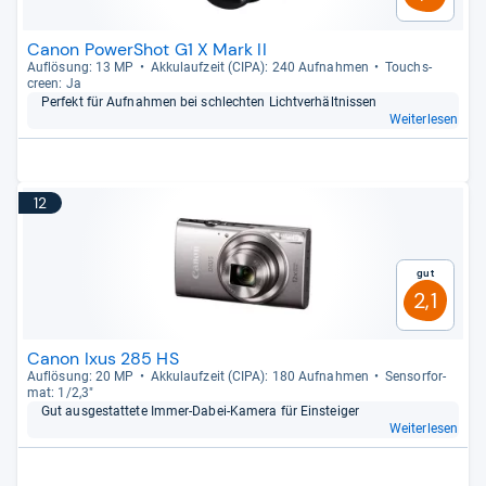
Canon PowerShot G1 X Mark II
Auf­lö­sung: 13 MP
Akku­lauf­zeit (CIPA): 240 Auf­nah­men
Touch­s­
creen: Ja
Per­fekt für Auf­nah­men bei schlech­ten Licht­ver­hält­nis­sen
Weiterlesen
12
Gut
2,1
Canon Ixus 285 HS
Auf­lö­sung: 20 MP
Akku­lauf­zeit (CIPA): 180 Auf­nah­men
Sen­sor­for­
mat: 1/2,3"
Gut aus­ge­stat­tete Immer-​Dabei-​Kamera für Ein­stei­ger
Weiterlesen