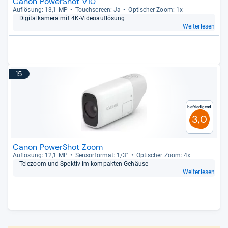
Canon PowerShot V10
Auf­lö­sung: 13,1 MP
Touch­s­creen: Ja
Opti­scher Zoom: 1x
Digi­tal­ka­mera mit 4K-​Videoauf­lö­sung
Weiterlesen
15
Befriedigend
3,0
Canon PowerShot Zoom
Auf­lö­sung: 12,1 MP
Sen­sor­for­mat: 1/3"
Opti­scher Zoom: 4x
Tele­zoom und Spek­tiv im kom­pak­ten Gehäuse
Weiterlesen