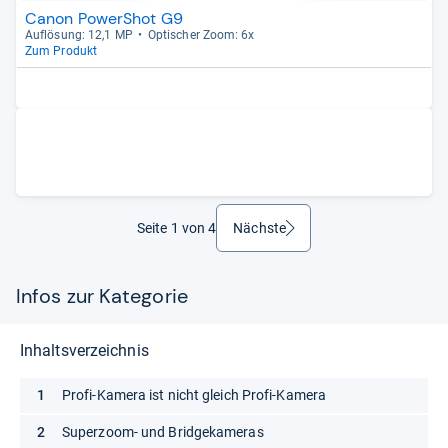
Canon PowerShot G9
Auf­lö­sung: 12,1 MP
Opti­scher Zoom: 6x
Zum Produkt
Seite 1 von 4
Nächste
weiter
Infos zur Kategorie
Inhaltsverzeichnis
Profi-Kamera ist nicht gleich Profi-Kamera
Superzoom- und Bridgekameras