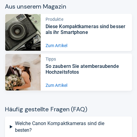
Aus unse­rem Maga­zin
Produkte
Diese Kom­pakt­ka­me­ras sind bes­ser
als ihr Smart­phone
Zum Artikel
Tipps
So zau­bern Sie atem­be­rau­bende
Hoch­zeits­fo­tos
Zum Artikel
Häu­fig gestellte Fra­gen (FAQ)
Welche Canon Kompaktkameras sind die
besten?