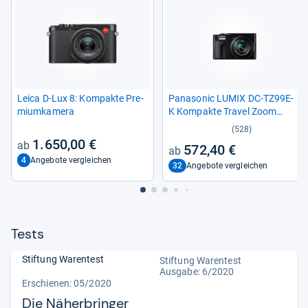
Leica D-​Lux 8: Kom­pakte Pre­
Pana­so­nic LUMIX DC-​TZ99E-​
mi­um­ka­mera
K Kom­pakte Tra­vel Zoom
Kamera
(528)
1.650,00 €
572,40 €
4
Angebote vergleichen
32
Angebote vergleichen
Tests
Stiftung Warentest
Stiftung Warentest
Ausgabe: 6/2020
Erschienen: 05/2020
Die Näherbringer