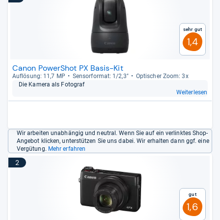
Sehr gut
1,4
Canon PowerShot PX Basis-Kit
Auf­lö­sung: 11,7 MP
Sen­sor­for­mat: 1/2,3"
Opti­scher Zoom: 3x
Die Kamera als Foto­graf
Weiterlesen
Wir arbeiten unabhängig und neutral. Wenn Sie auf ein verlinktes Shop-
Angebot klicken, unterstützen Sie uns dabei. Wir erhalten dann ggf. eine
Vergütung.
Mehr erfahren
2
Gut
1,6