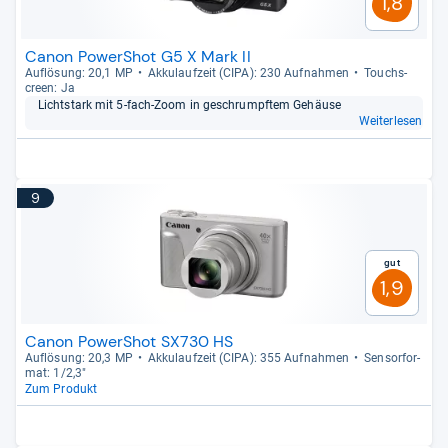
1,8
Canon PowerShot G5 X Mark II
Auf­lö­sung: 20,1 MP
Akku­lauf­zeit (CIPA): 230 Auf­nah­men
Touch­s­
creen: Ja
Licht­stark mit 5-​fach-​Zoom in geschrumpf­tem Gehäuse
Weiterlesen
9
Gut
1,9
Canon PowerShot SX730 HS
Auf­lö­sung: 20,3 MP
Akku­lauf­zeit (CIPA): 355 Auf­nah­men
Sen­sor­for­
mat: 1/2,3"
Zum Produkt