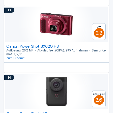
13
Gut
2,2
Canon PowerShot SX620 HS
Auf­lö­sung: 20,2 MP
Akku­lauf­zeit (CIPA): 295 Auf­nah­men
Sen­sor­for­
mat: 1/2,3"
Zum Produkt
14
Befriedigend
2,6