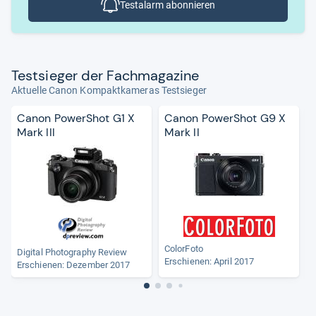
Testalarm abonnieren
Test­sie­ger der Fach­ma­ga­zine
Aktuelle Canon Kompaktkameras Testsieger
Canon PowerShot G1 X
Canon PowerShot G9 X
Mark III
Mark II
ColorFoto
Digital Photography Review
A
Erschienen: April 2017
Erschienen: Dezember 2017