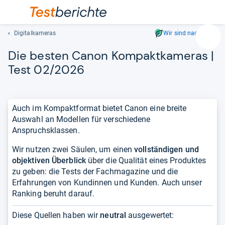
Digitalkameras
Wir sind nachhaltig
Suc
Die bes­ten Canon Kom­pakt­ka­me­ras |
Geben
Sie
Test 02/2026
mindest
drei
Zeichen
Auch im Kompaktformat bietet Canon eine breite
ein.
Auswahl an Modellen für verschiedene
Vorschl
Anspruchsklassen.
erschei
automat
Wir nutzen zwei Säulen, um einen
vollständigen und
und
objektiven Überblick
über die Qualität eines Produktes
lassen
zu geben: die Tests der Fachmagazine und die
sich
Erfahrungen von Kundinnen und Kunden. Auch unser
mit
Ranking beruht darauf.
den
Pfeiltas
Diese Quellen haben wir
neutral
ausgewertet:
auswähl