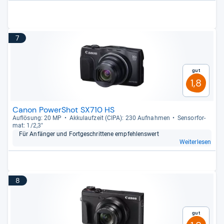
7
Gut
1,8
Canon PowerShot SX710 HS
Auf­lö­sung: 20 MP
Akku­lauf­zeit (CIPA): 230 Auf­nah­men
Sen­sor­for­
mat: 1/2,3"
Für Anfän­ger und Fort­ge­schrit­tene emp­feh­lens­wert
Weiterlesen
8
Gut