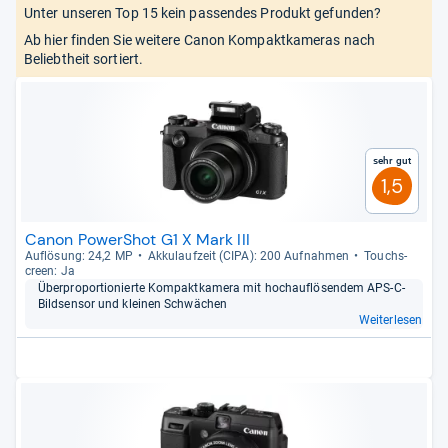
Unter unseren Top 15 kein passendes Produkt gefunden?
Ab hier finden Sie weitere Canon Kompaktkameras nach
Beliebtheit sortiert.
Sehr gut
1,5
Canon PowerShot G1 X Mark III
Auf­lö­sung: 24,2 MP
Akku­lauf­zeit (CIPA): 200 Auf­nah­men
Touch­s­
creen: Ja
Über­pro­por­tio­nierte Kom­pakt­ka­mera mit hoch­auf­lö­sen­dem APS-​C-​
Bild­sen­sor und klei­nen Schwä­chen
Weiterlesen