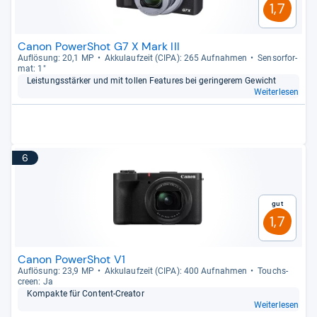
1,7
Canon PowerShot G7 X Mark III
Auf­lö­sung: 20,1 MP
Akku­lauf­zeit (CIPA): 265 Auf­nah­men
Sen­sor­for­
mat: 1"
Leis­tungs­stär­ker und mit tol­len Fea­tu­res bei gerin­ge­rem Gewicht
Weiterlesen
6
Gut
1,7
Canon PowerShot V1
Auf­lö­sung: 23,9 MP
Akku­lauf­zeit (CIPA): 400 Auf­nah­men
Touch­s­
creen: Ja
Kom­pakte für Con­tent-​Crea­tor
Weiterlesen