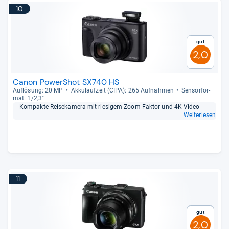
10
Gut
2,0
Canon PowerShot SX740 HS
Auf­lö­sung: 20 MP
Akku­lauf­zeit (CIPA): 265 Auf­nah­men
Sen­sor­for­
mat: 1/2,3"
Kom­pakte Rei­se­ka­mera mit rie­si­gem Zoom-​Fak­tor und 4K-​Video
Weiterlesen
11
Gut
2,0