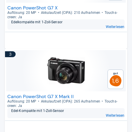
Canon PowerShot G7 X
Auf­lö­sung: 20 MP
Akku­lauf­zeit (CIPA): 210 Auf­nah­men
Touch­s­
creen: Ja
Edel­kom­pakte mit 1-​Zoll-​Sen­sor
Weiterlesen
3
Gut
1,6
Canon PowerShot G7 X Mark II
Auf­lö­sung: 20 MP
Akku­lauf­zeit (CIPA): 265 Auf­nah­men
Touch­s­
creen: Ja
Edel-​Kom­pakte mit 1-​Zoll-​Sen­sor
Weiterlesen