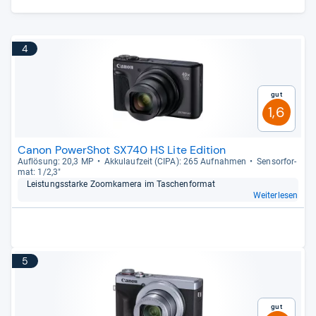
4
Gut
1,6
Canon PowerShot SX740 HS Lite Edition
Auf­lö­sung: 20,3 MP
Akku­lauf­zeit (CIPA): 265 Auf­nah­men
Sen­sor­for­
mat: 1/2,3"
Leis­tungs­starke Zoom­ka­mera im Taschen­for­mat
Weiterlesen
5
Gut