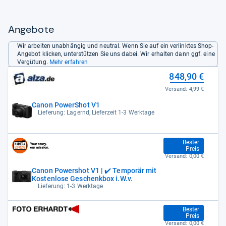
Angebote
Wir arbeiten unabhängig und neutral. Wenn Sie auf ein verlinktes Shop-
Angebot klicken, unterstützen Sie uns dabei. Wir erhalten dann ggf. eine
Vergütung.
Mehr erfahren
848,90 €
Versand:
4,99 €
Canon PowerShot V1
Lieferung: Lagernd, Lieferzeit 1-3 Werktage
848,99 €
Bester
Preis
Versand:
0,00 €
Canon Powershot V1 | ✔️ Temporär mit
Kostenlose Geschenkbox i.W.v.
Lieferung: 1-3 Werktage
848,99 €
Bester
Preis
Versand:
0,00 €