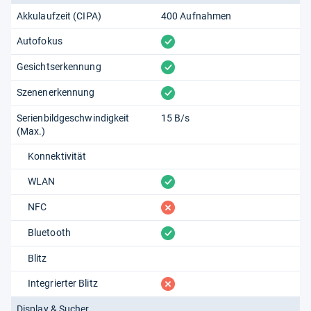
Akkulaufzeit (CIPA)
400 Aufnahmen
vorhanden
Autofokus
vorhanden
Gesichtserkennung
vorhanden
Szenenerkennung
Serienbildgeschwindigkeit
15 B/s
(Max.)
Konnektivität
vorhanden
WLAN
fehlt
NFC
vorhanden
Bluetooth
Blitz
fehlt
Integrierter Blitz
Display & Sucher