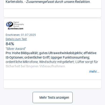
Kartenslots.
- Zusammengefasst durch unsere Redaktion.
Erschienen: 01.07.2025
Details zum Test
84%
"Silver Award"
Pro: Hohe Bildqualität; gutes Ultraweitwinkelobjektiv; effektive
IS-Optionen; ordentlicher Griff; üppiger Funktionsumfang;
ordentliche Mikrofone, Windschutz mitgeliefert; Lüfter sorgt für
Sicherheit bei längeren Videoaufnahmen.
Contra: Rolling-Shutter; wenig Kontrolle bei Demo-Modus
mehr...
„Nahaufnahme“; der Griff ist nicht für die Fotografie optimiert;
weniger Fotobedienelemente als bei der G1X; das Einstellrad ist
nicht ideal; der Lüfter macht die Kamera unhandlich; kleine
Trageriemenösen; Kompatibilität bei Speicherkarten; App
erfordert Anmeldung.
- Zusammengefasst durch unsere
Redaktion.
Mehr Tests anzeigen