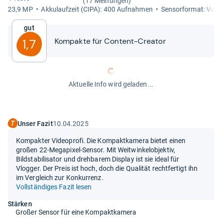
(17 Meinungen)
23,9 MP
Akku­lauf­zeit (CIPA): 400 Auf­nah­men
Sen­sor­for­mat: Voll
Gut
Kom­pakte für Con­tent-​​Crea­tor
1,7
Aktuelle Info wird geladen...
Unser Fazit
10.04.2025
Kompakter Videoprofi. Die Kompaktkamera bietet einen
großen 22-Megapixel-Sensor. Mit Weitwinkelobjektiv,
Bildstabilisator und drehbarem Display ist sie ideal für
Vlogger. Der Preis ist hoch, doch die Qualität rechtfertigt ihn
im Vergleich zur Konkurrenz.
Vollständiges Fazit lesen
Stärken
Großer Sensor für eine Kompaktkamera