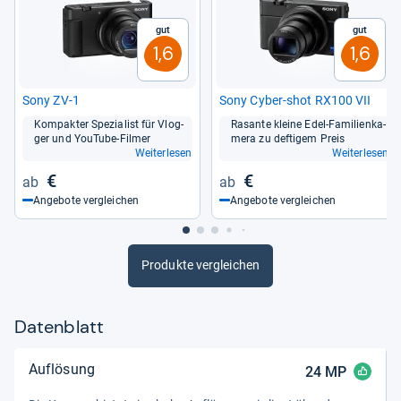
Gut
Gut
1,6
1,6
Sony ZV-1
Sony Cyber-​shot RX100 VII
Kom­pak­ter Spe­zia­list für Vlog­
Rasante kleine Edel-​Fami­li­en­ka­
ger und You­Tube-​Fil­mer
mera zu def­ti­gem Preis
Weiterlesen
Weiterlesen
€
€
Angebote vergleichen
Angebote vergleichen
Produkte vergleichen
Datenblatt
Auflösung
24
MP