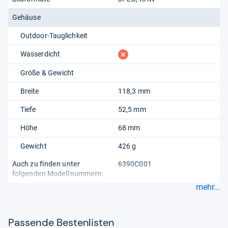
Gehäuse
Outdoor-Tauglichkeit
fehlt
Wasserdicht
Größe & Gewicht
Breite
118,3 mm
Tiefe
52,5 mm
Höhe
68 mm
Gewicht
426 g
Auch zu finden unter
6390C001
folgenden Modellnummern:
mehr...
Pas­sende Bes­ten­lis­ten