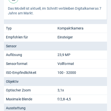
Das Modell ist aktu­ell, im Schnitt ver­blei­ben Digi­tal­ka­me­ras 7
Jahre am Markt.
Typ
Kompaktkamera
Empfohlen für
Einsteiger
Sensor
Auflösung
23,9 MP
Sensorformat
Vollformat
ISO-Empfindlichkeit
100 - 32000
Objektiv
Optischer Zoom
3,1x
Maximale Blende
f/2,8-4,5
Ausstattung