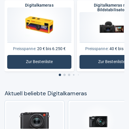
Digitalkameras
Digitalkameras mi
Bildstabilisator
Preisspanne:
20 € bis 6.250 €
Preisspanne:
40 € bis 3.
Zur Bestenliste
Zur Bestenliste
: Digitalkameras
: Digitalk
Aktu­ell beliebte Digi­tal­ka­me­ras