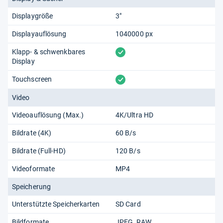
Displaygröße
3"
Displayauflösung
1040000 px
vorhanden
Klapp- & schwenkbares
Display
vorhanden
Touchscreen
Video
Videoauflösung (Max.)
4K/Ultra HD
Bildrate (4K)
60 B/s
Bildrate (Full-HD)
120 B/s
Videoformate
MP4
Speicherung
Unterstützte Speicherkarten
SD Card
Bildformate
JPEG
RAW