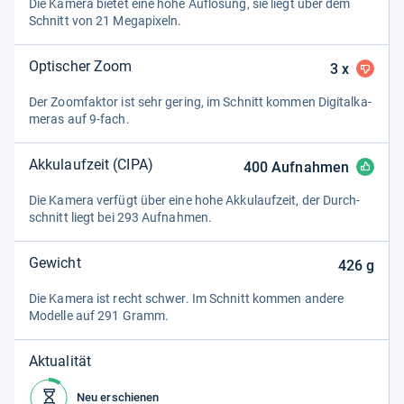
Die Kamera bie­tet eine hohe Auf­lö­sung, sie liegt über dem
Schnitt von 21 Mega­pi­xeln.
Optischer Zoom
3
x
Der Zoom­fak­tor ist sehr gering, im Schnitt kom­men Digi­tal­ka­
me­ras auf 9-​fach.
Akkulaufzeit (CIPA)
400
Aufnahmen
Die Kamera ver­fügt über eine hohe Akku­lauf­zeit, der Durch­
schnitt liegt bei 293 Auf­nah­men.
Gewicht
426
g
Die Kamera ist recht schwer. Im Schnitt kom­men andere
Modelle auf 291 Gramm.
Aktualität
Neu erschienen