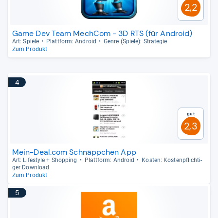
2,2
Game Dev Team MechCom - 3D RTS (für Android)
Art: Spiele
Platt­form: Android
Genre (Spiele): Stra­te­gie
Zum Produkt
4
Gut
2,3
Mein-Deal.com Schnäppchen App
Art: Lifestyle + Shop­ping
Platt­form: Android
Kos­ten: Kos­ten­pflich­ti­
ger Dow­n­load
Zum Produkt
5