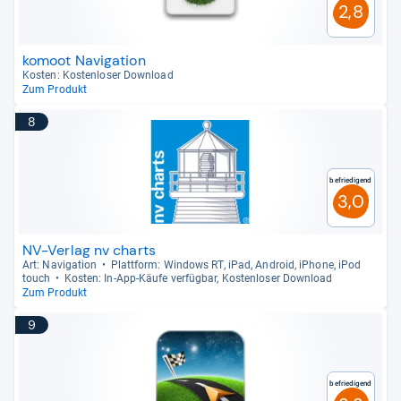
2,8
komoot Navigation
Kos­ten: Kos­ten­lo­ser Dow­n­load
Zum Produkt
8
Befriedigend
3,0
NV-Verlag nv charts
Art: Navi­ga­tion
Platt­form: Win­dows RT, iPad, Android, iPhone, iPod
touch
Kos­ten: In-​App-​Käufe ver­füg­bar, Kos­ten­lo­ser Dow­n­load
Zum Produkt
9
Befriedigend