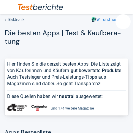
Elektronik
Wir sind nachhaltig
Suc
Die bes­ten Apps | Test & Kauf­be­ra­
Geben
Sie
tung
mindest
drei
Zeichen
Hier finden Sie die derzeit besten Apps. Die Liste zeigt
ein.
von Käuferinnen und Käufern
gut bewertete Produkte
.
Vorschl
Auch Testsieger und Preis-Leistungs-Tipps aus
erschei
Magazinen sind dabei. So geht Transparenz!
automat
und
Diese Quellen haben wir
neutral
ausgewertet:
lassen
sich
und 174 weitere Magazine
mit
den
Pfeiltas
auswähl
Apps Bestenliste