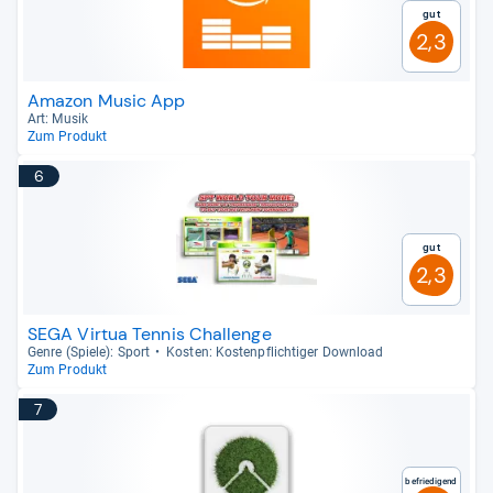
Gut
2,3
Amazon Music App
Art: Musik
Zum Produkt
6
Gut
2,3
SEGA Virtua Tennis Challenge
Genre (Spiele): Sport
Kos­ten: Kos­ten­pflich­ti­ger Dow­n­load
Zum Produkt
7
Befriedigend