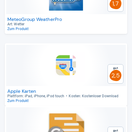
1,7
MeteoGroup WeatherPro
Art: Wet­ter
Zum Produkt
Gut
2,5
Apple Karten
Platt­form: iPad, iPhone, iPod touch
Kos­ten: Kos­ten­lo­ser Dow­n­load
Zum Produkt
Gut