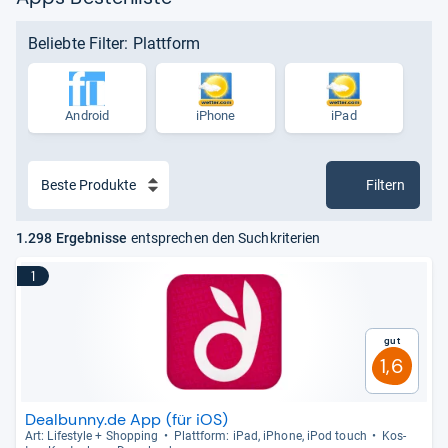
Beliebte Filter: Plattform
Android
iPhone
iPad
Filtern
1.298 Ergebnisse
entsprechen den Suchkriterien
1
Gut
1,6
Dealbunny.de App (für iOS)
Art: Lifestyle + Shop­ping
Platt­form: iPad, iPhone, iPod touch
Kos­