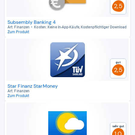
2,5
Subsembly Banking 4
Art: Finan­zen
Kos­ten: Keine In-​App-​Käufe, Kos­ten­pflich­ti­ger Dow­n­load
Zum Produkt
Gut
2,5
Star Finanz StarMoney
Art: Finan­zen
Zum Produkt
Sehr gut
1,0