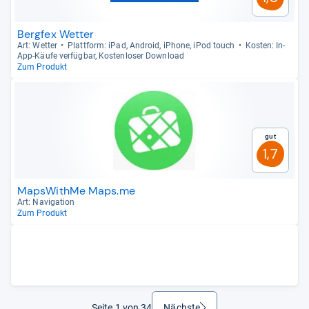
Bergfex Wetter
Art: Wet­ter
Platt­form: iPad, Android, iPhone, iPod touch
Kos­ten: In-​
App-​Käufe ver­füg­bar, Kos­ten­lo­ser Dow­n­load
Zum Produkt
Gut
1,7
MapsWithMe Maps.me
Art: Navi­ga­tion
Zum Produkt
Seite 1 von 34
Nächste
weiter