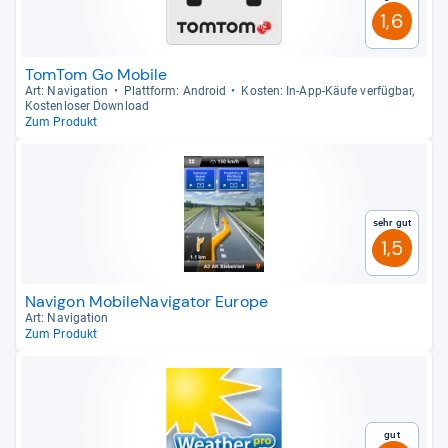
1,6
TomTom Go Mobile
Art: Navi­ga­tion
Platt­form: Android
Kos­ten: In-​App-​Käufe ver­füg­bar,
Kos­ten­lo­ser Dow­n­load
Zum Produkt
Sehr gut
1,5
Navigon MobileNavigator Europe
Art: Navi­ga­tion
Zum Produkt
Gut