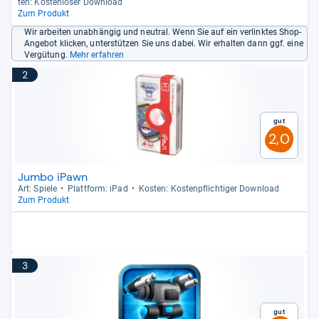
ten: Kos­ten­lo­ser Dow­n­load
Zum Produkt
Wir arbeiten unabhängig und neutral. Wenn Sie auf ein verlinktes Shop-
Angebot klicken, unterstützen Sie uns dabei. Wir erhalten dann ggf. eine
Vergütung.
Mehr erfahren
2
Gut
2,0
Jumbo iPawn
Art: Spiele
Platt­form: iPad
Kos­ten: Kos­ten­pflich­ti­ger Dow­n­load
Zum Produkt
3
Gut