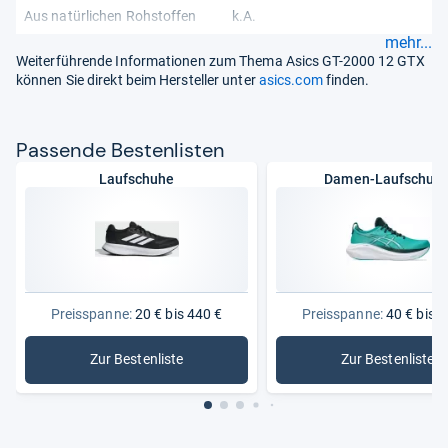
Aus natürlichen Rohstoffen
k.A.
mehr...
Weiterführende Informationen zum Thema Asics GT-2000 12 GTX
können Sie direkt beim Hersteller unter
asics.com
finden.
Pas­sende Bes­ten­lis­ten
Laufschuhe
Damen-Laufschuh
Preisspanne:
20 € bis 440 €
Preisspanne:
40 € bis 2
Zur Bestenliste
Zur Bestenliste
: Laufschuhe
: Damen-