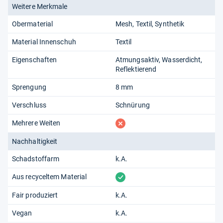
Weitere Merkmale
Obermaterial
Mesh
Textil
Synthetik
Material Innenschuh
Textil
Eigenschaften
Atmungsaktiv
Wasserdicht
Reflektierend
Sprengung
8 mm
Verschluss
Schnürung
fehlt
Mehrere Weiten
Nachhaltigkeit
Schadstoffarm
k.A.
vorhanden
Aus recyceltem Material
Fair produziert
k.A.
Vegan
k.A.