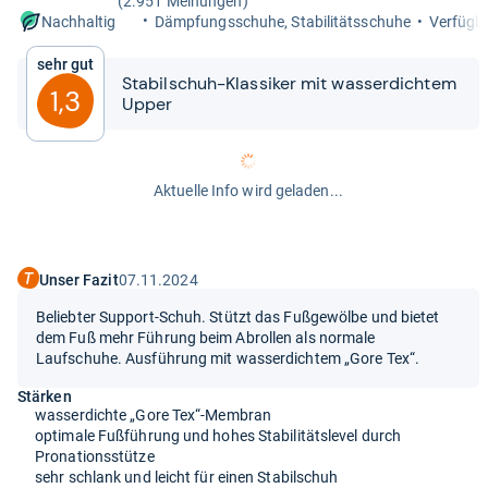
(2.951 Meinungen)
Dämp­fungs­schuhe, Sta­bi­li­täts­schuhe
Ver­füg­b
Nachhaltig
Sehr gut
Sta­bil­schuh-​​Klas­si­ker mit was­ser­dich­tem
1,3
Upper
Aktuelle Info wird geladen...
Unser Fazit
07.11.2024
Beliebter Support-Schuh. Stützt das Fußgewölbe und bietet
dem Fuß mehr Führung beim Abrollen als normale
Laufschuhe. Ausführung mit wasserdichtem „Gore Tex“.
Stärken
wasserdichte „Gore Tex“-Membran
optimale Fußführung und hohes Stabilitätslevel durch
Pronationsstütze
sehr schlank und leicht für einen Stabilschuh