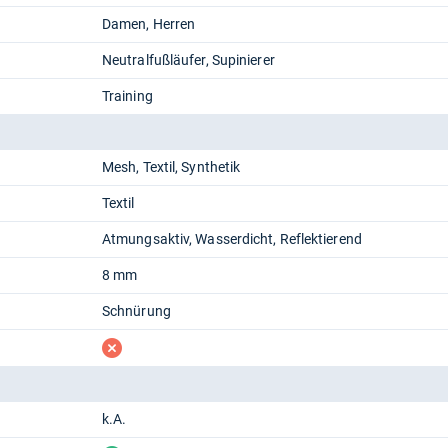
Damen
Herren
Neutralfußläufer
Supinierer
Training
Mesh
Textil
Synthetik
Textil
Atmungsaktiv
Wasserdicht
Reflektierend
8 mm
Schnürung
fehlt
k.A.