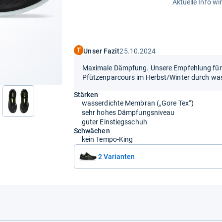
Aktuelle Info wi
Unser Fazit
25.10.2024
Maximale Dämpfung. Unsere Empfehlung für d
Pfützenparcours im Herbst/Winter durch was
Stärken
wasserdichte Membran („Gore Tex“)
nächste
sehr hohes Dämpfungsniveau
guter Einstiegsschuh
Schwächen
kein Tempo-King
2 Varianten