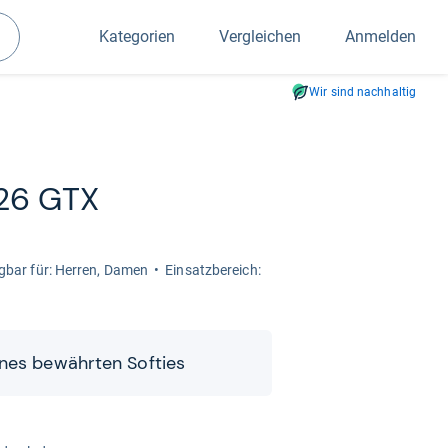
Kategorien
Vergleichen
Anmelden
Suchen
Wir sind nachhaltig
 26 GTX
g­bar für: Her­ren, Damen
Ein­satz­be­reich:
ines bewähr­ten Sof­ties