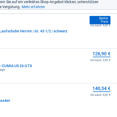
nn Sie auf ein verlinktes Shop-Angebot klicken, unterstützen
ine Vergütung.
Mehr erfahren
112,99 €
Bester
Preis
Versand:
4,50 €
ufschuhe Herren | Gr. 43 1/2 | schwarz
126,90 €
Versand:
3,95 €
L-CUMULUS 26 GTX
tage
140,34 €
Versand:
0,00 €
neaker