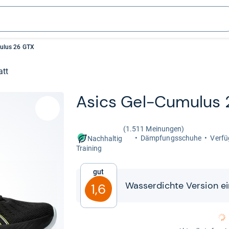
ulus 26 GTX
att
Asics Gel-​Cumu­lus
(1.511 Meinungen)
Dämp­fungs­schuhe
Ver­fü
Nachhaltig
Trai­ning
Gut
Was­ser­dichte Ver­sion e
1,6