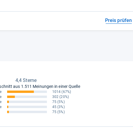
Preis prüfen
4,4 Sterne
schnitt aus
1.511 Meinungen in einer Quelle
e
1014
(67%)
e
302
(20%)
e
75
(5%)
e
45
(3%)
75
(5%)