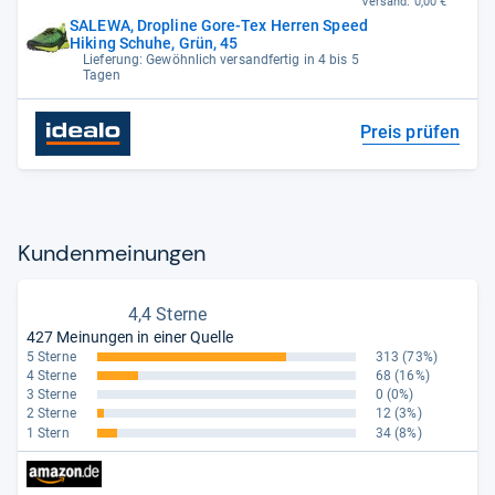
Versand:
0,00 €
SALEWA, Dropline Gore-Tex Herren Speed
Hiking Schuhe, Grün, 45
Lieferung: Gewöhnlich versandfertig in 4 bis 5
Tagen
Preis prüfen
Kun­den­mei­nun­gen
4,4 Sterne
427 Meinungen in einer Quelle
5 Sterne
313
(73%)
4 Sterne
68
(16%)
3 Sterne
0
(0%)
2 Sterne
12
(3%)
1 Stern
34
(8%)