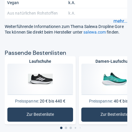
Vegan
k.A.
Aus natürlichen Rohstoffen
k.A.
mehr...
Weiterführende Informationen zum Thema Salewa Dropline Gore
Tex können Sie direkt beim Hersteller unter
salewa.com
finden.
Pas­sende Bes­ten­lis­ten
Laufschuhe
Damen-Laufschuh
Preisspanne:
20 € bis 440 €
Preisspanne:
40 € bis 2
Zur Bestenliste
Zur Bestenliste
: Laufschuhe
: Damen-