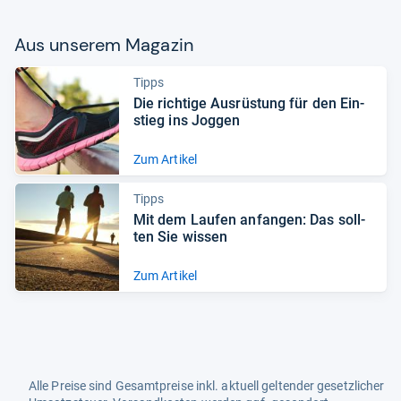
Aus unse­rem Maga­zin
Tipps
Die rich­tige Aus­rüs­tung für den Ein­
stieg ins Jog­gen
Zum Artikel
Tipps
Mit dem Lau­fen anfan­gen: Das soll­
ten Sie wis­sen
Zum Artikel
Alle Preise sind Gesamtpreise inkl. aktuell geltender gesetzlicher