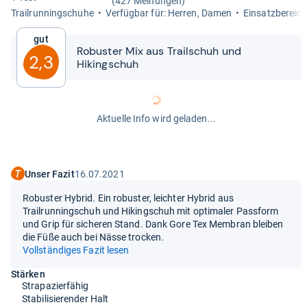
(427 Meinungen)
Trail­run­ning­schuhe
Ver­füg­bar für: Her­ren, Damen
Ein­satz­be­reich
Gut
Robus­ter Mix aus Trail­schuh und
2,3
Hikingschuh
Aktuelle Info wird geladen...
Unser Fazit
16.07.2021
Robuster Hybrid. Ein robuster, leichter Hybrid aus
Trailrunningschuh und Hikingschuh mit optimaler Passform
und Grip für sicheren Stand. Dank Gore Tex Membran bleiben
die Füße auch bei Nässe trocken.
Vollständiges Fazit lesen
Stärken
Strapazierfähig
Stabilisierender Halt