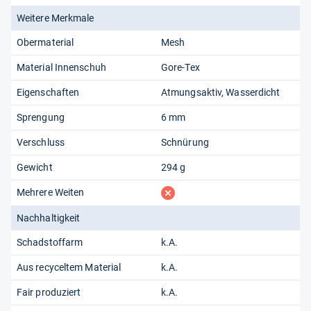
Weitere Merkmale
Obermaterial
Mesh
Material Innenschuh
Gore-Tex
Eigenschaften
Atmungsaktiv
Wasserdicht
Sprengung
6 mm
Verschluss
Schnürung
Gewicht
294 g
fehlt
Mehrere Weiten
Nachhaltigkeit
Schadstoffarm
k.A.
Aus recyceltem Material
k.A.
Fair produziert
k.A.