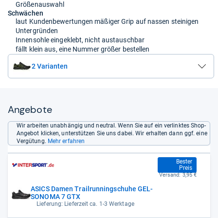
Größenauswahl
Schwächen
laut Kundenbewertungen mäßiger Grip auf nassen steinigen
Untergründen
Innensohle eingeklebt, nicht austauschbar
fällt klein aus, eine Nummer größer bestellen
2 Varianten
Angebote
Wir arbeiten unabhängig und neutral. Wenn Sie auf ein verlinktes Shop-
Angebot klicken, unterstützen Sie uns dabei. Wir erhalten dann ggf. eine
Vergütung.
Mehr erfahren
87,90 €
Bester
Preis
Versand:
3,95 €
ASICS Damen Trailrunningschuhe GEL-
SONOMA 7 GTX
Lieferung: Lieferzeit ca. 1-3 Werktage