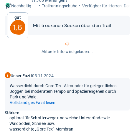
(1.706 Meinungen)
Trail­run­ning­schuhe
Ver­füg­bar für: Her­ren, Da
Nachhaltig
Gut
Mit tro­cke­nen Socken über den Trail
1,6
Aktuelle Info wird geladen...
Unser Fazit
05.11.2024
Wasserdicht durch Gore-Tex. Allrounder für gelegentliches
Joggen bei moderatem Tempo und Spazierengehen durch
Park und Wald.
Vollständiges Fazit lesen
Stärken
optimal für Schotterwege und weiche Untergründe wie
Waldböden, Schnee usw.
wasserdichte „Gore Tex“-Membran