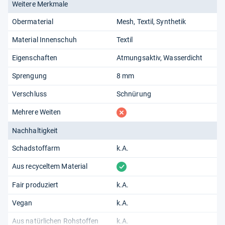
Weitere Merkmale
Obermaterial
Mesh
Textil
Synthetik
Material Innenschuh
Textil
Eigenschaften
Atmungsaktiv
Wasserdicht
Sprengung
8 mm
Verschluss
Schnürung
fehlt
Mehrere Weiten
Nachhaltigkeit
Schadstoffarm
k.A.
vorhanden
Aus recyceltem Material
Fair produziert
k.A.
Vegan
k.A.
Aus natürlichen Rohstoffen
k.A.