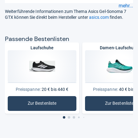
mehr...
Weiterführende Informationen zum Thema Asics Gel-Sonoma 7
GTX können Sie direkt beim Hersteller unter
asics.com
finden.
Pas­sende Bes­ten­lis­ten
Laufschuhe
Damen-Laufschuh
Preisspanne:
20 € bis 440 €
Preisspanne:
40 € bis 2
Zur Bestenliste
Zur Bestenliste
: Laufschuhe
: Damen-