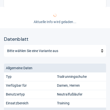
Verarbeitung, auch der Tragekomfort lässt kaum
Wünsche offen. Wie bei allen Asics-Schuhen sollte beim
Gel-Sonoma eine Nummer größer gewählt werden.
Aktuelle Info wird geladen...
von
Daniel Simic
Datenblatt
Allgemeine Daten
Typ
Trailrunningschuhe
Verfügbar für
Damen
Herren
Benutzertyp
Neutralfußläufer
Einsatzbereich
Training