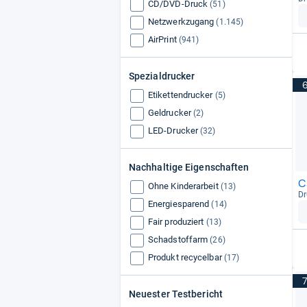
CD/DVD-Druck
(51)
Netzwerkzugang
(1.145)
AirPrint
(941)
Spezialdrucker
Etikettendrucker
(5)
Geldrucker
(2)
LED-Drucker
(32)
Nachhaltige Eigenschaften
C
Ohne Kinderarbeit
(13)
Dr
Energiesparend
(14)
Fair produziert
(13)
Schadstoffarm
(26)
Produkt recycelbar
(17)
Neuester Testbericht