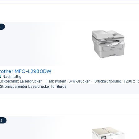
9
rother MFC-L2980DW
Nachhaltig
uck­tech­nik: Laser­dru­cker
Farb­sys­tem: S/W-​Dru­cker
Druck­auf­lö­sung: 1200 x 
Strom­spa­ren­der Laser­dru­cker für Büros
10