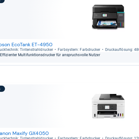
4
pson EcoTank ET-4950
uck­tech­nik: Tin­ten­strahl­dru­cker
Farb­sys­tem: Farb­dru­cker
Druck­auf­lö­sung: 4
Effi­zi­en­ter Mul­ti­funk­ti­ons­dru­cker für anspruchs­volle Nut­zer
5
anon Maxify GX4050
uck­tech­nik: Tin­ten­strahl­dru­cker
Farb­sys­tem: Farb­dru­cker
Druck­auf­lö­sung: 1