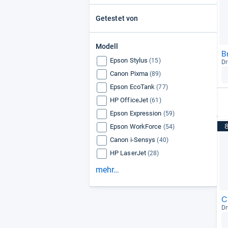
Getestet von
Modell
B
Epson Stylus
(15)
Dr
Canon Pixma
(89)
Epson EcoTank
(77)
HP OfficeJet
(61)
Epson Expression
(59)
Epson WorkForce
(54)
Canon i-Sensys
(40)
HP LaserJet
(28)
mehr…
C
Dr