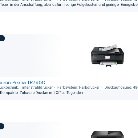
Teuer in der Anschaf­fung, aber dafür nied­rige Fol­ge­kos­ten und gerin­ger Ener­gie­be­
6
anon Pixma TR7650
uck­tech­nik: Tin­ten­strahl­dru­cker
Farb­sys­tem: Farb­dru­cker
Druck­auf­lö­sung: 4
Kom­pak­ter Zuhause-​Dru­cker mit Office-​Tugen­den
7