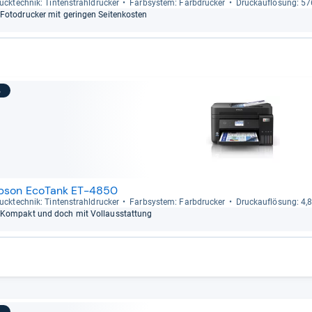
uck­tech­nik: Tin­ten­strahl­dru­cker
Farb­sys­tem: Farb­dru­cker
Druck­auf­lö­sung: 5
Foto­dru­cker mit gerin­gen Sei­ten­kos­ten
3
pson EcoTank ET-4850
uck­tech­nik: Tin­ten­strahl­dru­cker
Farb­sys­tem: Farb­dru­cker
Druck­auf­lö­sung: 4,
Kom­pakt und doch mit Vollaus­stat­tung