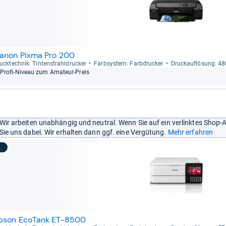
anon Pixma Pro 200
uck­tech­nik: Tin­ten­strahl­dru­cker
Farb­sys­tem: Farb­dru­cker
Druck­auf­lö­sung: 4
Profi-​Niveau zum Ama­teur-​Preis
Wir arbeiten unabhängig und neutral. Wenn Sie auf ein verlinktes Shop-
Sie uns dabei. Wir erhalten dann ggf. eine Vergütung.
Mehr erfahren
2
pson EcoTank ET-8500