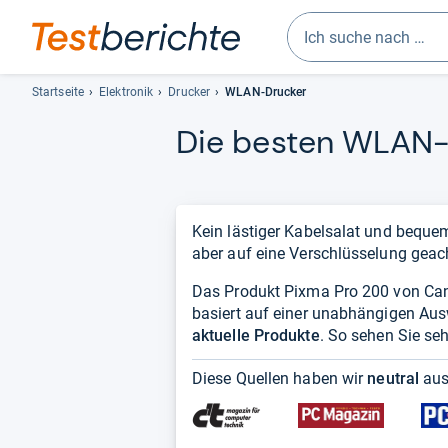
Geben
Sie
Startseite
Elektronik
Drucker
WLAN-Drucker
mindestens
Die bes­ten WLAN-​
drei
Zeichen
ein.
Vorschläge
erscheinen
Kein lästiger Kabelsalat und bequem
automatisch
aber auf eine Verschlüsselung geac
und
Das Produkt Pixma Pro 200 von Canon
lassen
basiert auf einer unabhängigen Au
sich
aktuelle Produkte
mit
. So sehen Sie seh
den
Diese Quellen haben wir
neutral
aus
Pfeiltasten
auswählen.