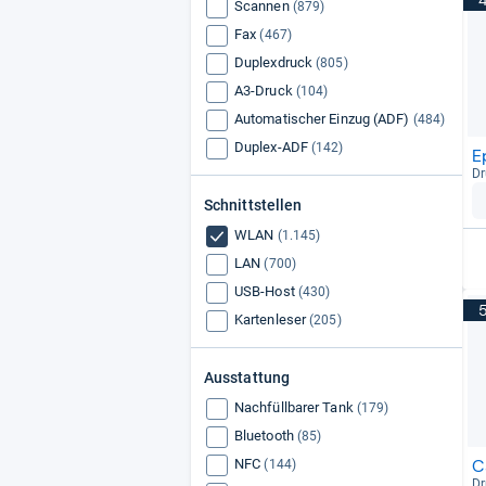
Scannen
(879)
Fax
(467)
Duplexdruck
(805)
A3-Druck
(104)
Automatischer Einzug (ADF)
(484)
Duplex-ADF
(142)
E
Dr
Schnittstellen
WLAN
(1.145)
LAN
(700)
USB-Host
(430)
Kartenleser
(205)
Ausstattung
Nachfüllbarer Tank
(179)
Bluetooth
(85)
C
NFC
(144)
Dr