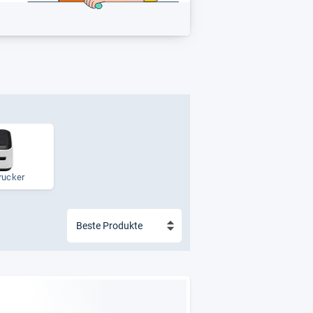
u­cker