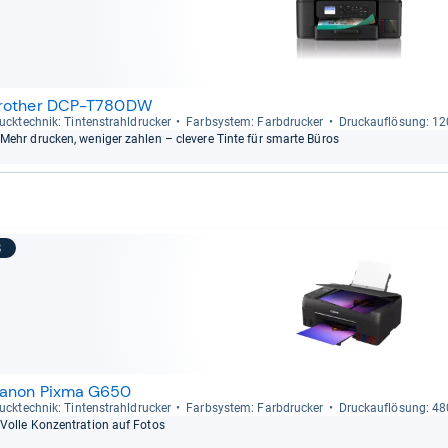
rother DCP-T780DW
uck­tech­nik: Tin­ten­strahl­dru­cker
Farb­sys­tem: Farb­dru­cker
Druck­auf­lö­sung: 1
Mehr dru­cken, weni­ger zah­len – cle­vere Tinte für smarte Büros
8
anon Pixma G650
uck­tech­nik: Tin­ten­strahl­dru­cker
Farb­sys­tem: Farb­dru­cker
Druck­auf­lö­sung: 4
Volle Kon­zen­tra­tion auf Fotos