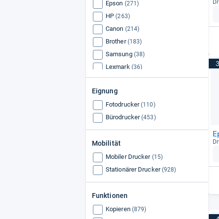
Dr
Epson
(271)
HP
(263)
Canon
(214)
Brother
(183)
Samsung
(38)
Lexmark
(36)
Xerox
(34)
Eignung
Ricoh
(31)
Fotodrucker
Kyocera
(110)
(23)
Bürodrucker
Dell
(453)
(13)
Oki
(10)
E
Dr
Mobilität
Mobiler Drucker
(15)
Stationärer Drucker
(928)
Funktionen
Kopieren
(879)