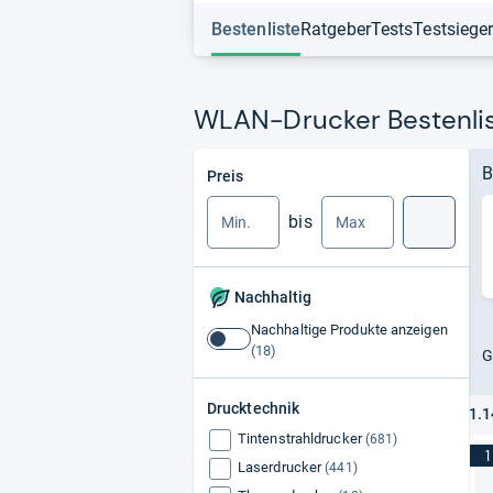
Bestenliste
Ratgeber
Tests
Testsiege
WLAN-Drucker Bestenli
Min.
Max.
B
Preis
bis
Suche
Nachhaltig
Nachhaltige Produkte anzeigen
Nachhaltige
G
Produkte
anzeigen
Drucktechnik
1.1
Tintenstrahldrucker
(681)
1
Laserdrucker
(441)