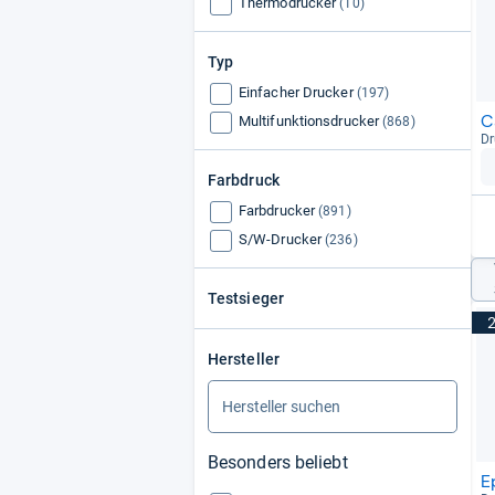
Thermodrucker
(10)
Typ
Einfacher Drucker
(197)
C
Multifunktionsdrucker
(868)
Dr
Farbdruck
Farbdrucker
(891)
S/W-Drucker
(236)
Testsieger
Hersteller
Besonders beliebt
E