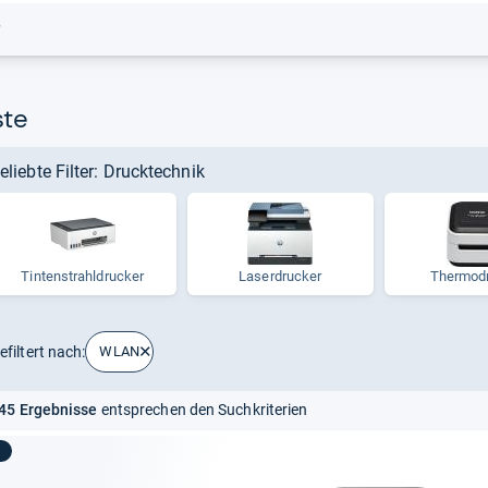
r
ste
eliebte Filter: Drucktechnik
Tin­ten­strahl­dru­cker
Laser­dru­cker
Ther­modr
efiltert nach:
WLAN
45 Ergebnisse
entsprechen den Suchkriterien