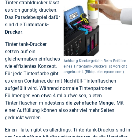
Tintenstrahldrucker lässt
es sich günstig drucken.
Das Paradebeispiel dafür
sind die
Tintentank-
Drucker
.
Tintentank-Drucker
setzen auf ein
gleichermaßen einfaches
Achtung Kleckergefahr: Beim Befüllen
wie effizientes Konzept.
eines Tintentank-Druckers ist Vorsicht
angebracht. (Bildquelle: epson.com)
Für jede Tintenfarbe gibt
es einen Container, der mit Nachfüll-Tintenflaschen
aufgefüllt wird. Während normale Tintenpatronen
Füllmengen von etwa 4 ml aufweisen, bieten
Tintenflaschen mindestens
die zehnfache Menge
. Mit
einer Auffüllung können also sehr viel mehr Seiten
gedruckt werden.
Einen Haken gibt es allerdings: Tintentank-Drucker sind in