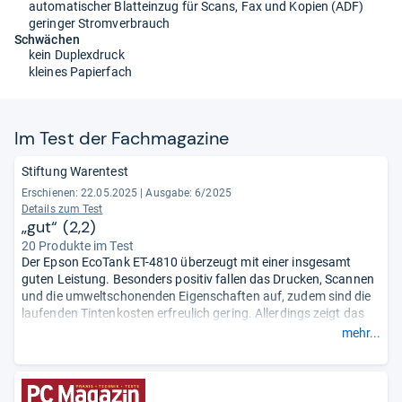
automatischer Blatteinzug für Scans, Fax und Kopien (ADF)
geringer Stromverbrauch
Schwächen
kein Duplexdruck
kleines Papierfach
Im Test der Fach­ma­ga­zine
Stiftung Warentest
Erschienen: 22.05.2025
|
Ausgabe: 6/2025
Details zum Test
„gut“ (2,2)
20 Produkte im Test
Der Epson EcoTank ET-4810 überzeugt mit einer insgesamt
guten Leistung. Besonders positiv fallen das Drucken, Scannen
und die umweltschonenden Eigenschaften auf, zudem sind die
laufenden Tintenkosten erfreulich gering. Allerdings zeigt das
Gerät Schwächen beim Kopieren, in der Bedienung und bei der
mehr...
Flexibilität.
- Zusammengefasst durch unsere Redaktion.