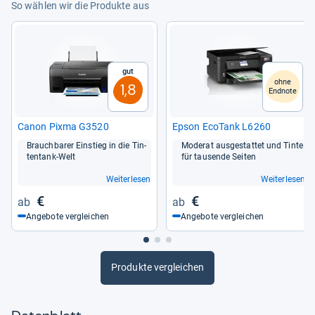
So wählen wir die Produkte aus
Gut
ohne
1,8
Endnote
Canon Pixma G3520
Epson Eco­Tank L6260
Brauch­ba­rer Ein­stieg in die Tin­
Mode­rat aus­ge­stat­tet und Tinte
ten­tank-​Welt
für tau­sende Sei­ten
Weiterlesen
Weiterlesen
€
€
Angebote vergleichen
Angebote vergleichen
Produkte vergleichen