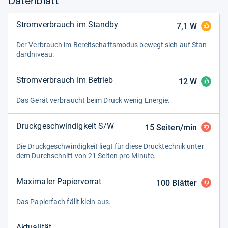
Datenblatt
Stromverbrauch im Standby
7,1
W
Der Ver­brauch im Bereit­schafts­mo­dus bewegt sich auf Stan­
dard­niveau.
Stromverbrauch im Betrieb
12
W
Das Gerät ver­braucht beim Druck wenig Ener­gie.
Druckgeschwindigkeit S/W
15
Seiten/min
Die Druck­ge­schwin­dig­keit liegt für diese Druck­tech­nik unter
dem Durch­schnitt von 21 Sei­ten pro Minute.
Maximaler Papiervorrat
100
Blätter
Das Papier­fach fällt klein aus.
Aktualität