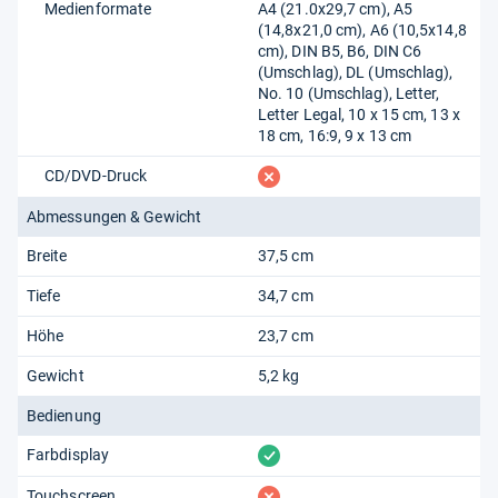
Medienformate
A4 (21.0x29,7 cm), A5
(14,8x21,0 cm), A6 (10,5x14,8
cm), DIN B5, B6, DIN C6
(Umschlag), DL (Umschlag),
No. 10 (Umschlag), Letter,
Letter Legal, 10 x 15 cm, 13 x
18 cm, 16:9, 9 x 13 cm
fehlt
CD/DVD-Druck
Abmessungen & Gewicht
Breite
37,5 cm
Tiefe
34,7 cm
Höhe
23,7 cm
Gewicht
5,2 kg
Bedienung
vorhanden
Farbdisplay
fehlt
Touchscreen