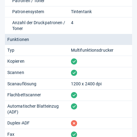
Patronen / Toner
Patronensystem
Tintentank
Anzahl der Druckpatronen /
4
Toner
Funktionen
Typ
Multifunktionsdrucker
vorhanden
Kopieren
vorhanden
Scannen
Scanauflösung
1200 x 2400 dpi
vorhanden
Flachbettscanner
vorhanden
Automatischer Blatteinzug
(ADF)
fehlt
Duplex-ADF
vorhanden
Fax