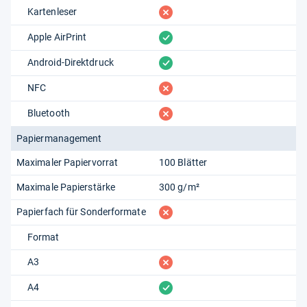
fehlt
Kartenleser
vorhanden
Apple AirPrint
vorhanden
Android-Direktdruck
fehlt
NFC
fehlt
Bluetooth
Papiermanagement
Maximaler Papiervorrat
100 Blätter
Maximale Papierstärke
300 g/m²
fehlt
Papierfach für Sonderformate
Format
fehlt
A3
vorhanden
A4