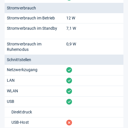
Stromverbrauch
Stromverbrauch im Betrieb
12 W
Stromverbrauch im Standby
7,1 W
Stromverbrauch im
0,9 W
Ruhemodus
Schnittstellen
vorhanden
Netzwerkzugang
vorhanden
LAN
vorhanden
WLAN
vorhanden
USB
Direktdruck
fehlt
USB-Host