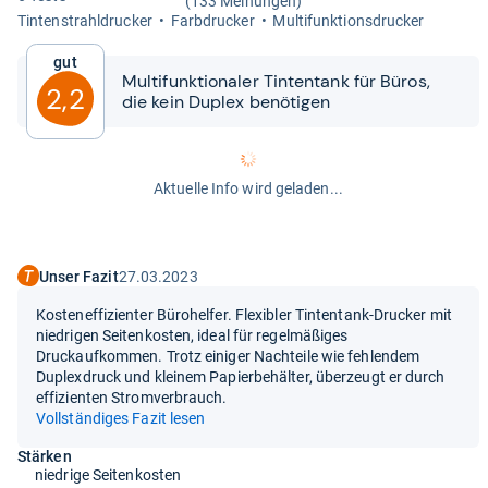
(133 Meinungen)
Tin­ten­strahl­dru­cker
Farb­dru­cker
Mul­ti­funk­ti­ons­dru­cker
Gut
Mul­ti­funk­tio­na­ler Tin­ten­tank für Büros,
2,2
die kein Duplex benö­ti­gen
Aktuelle Info wird geladen...
Unser Fazit
27.03.2023
Kosteneffizienter Bürohelfer. Flexibler Tintentank-Drucker mit
niedrigen Seitenkosten, ideal für regelmäßiges
Druckaufkommen. Trotz einiger Nachteile wie fehlendem
Duplexdruck und kleinem Papierbehälter, überzeugt er durch
effizienten Stromverbrauch.
Vollständiges Fazit lesen
Stärken
niedrige Seitenkosten