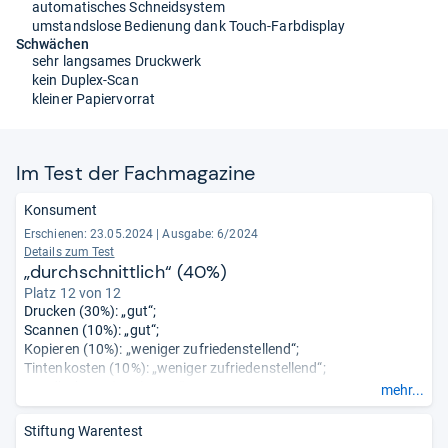
automatisches Schneidsystem
umstandslose Bedienung dank Touch-Farbdisplay
Schwächen
sehr langsames Druckwerk
kein Duplex-Scan
kleiner Papiervorrat
Im Test der Fach­ma­ga­zine
Konsument
Erschienen: 23.05.2024
|
Ausgabe: 6/2024
Details zum Test
„durchschnittlich“ (40%)
Platz 12 von 12
Drucken (30%): „gut“;
Scannen (10%): „gut“;
Kopieren (10%): „weniger zufriedenstellend“;
Tintenkosten (10%): „weniger zufriedenstellend“;
Handhabung (15%): „gut“;
mehr...
Vielseitigkeit (5%): „gut";
Umwelteigenschaften (20%): „durchschnittlich“.
Stiftung Warentest