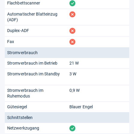
vorhanden
Flachbettscanner
fehlt
Automatischer Blatteinzug
(ADF)
fehlt
Duplex-ADF
fehlt
Fax
Stromverbrauch
Stromverbrauch im Betrieb
21 W
Stromverbrauch im Standby
3 W
Stromverbrauch im
0,9 W
Ruhemodus
Gütesiegel
Blauer Engel
Schnittstellen
vorhanden
Netzwerkzugang