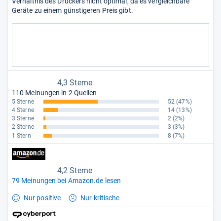
Verhältnis des Druckers nicht optimal, da es vergleichbare
Geräte zu einem günstigeren Preis gibt.
4,3 Sterne
110 Meinungen in 2 Quellen
5 Sterne
52
(47%)
4 Sterne
14
(13%)
3 Sterne
2
(2%)
2 Sterne
3
(3%)
1 Stern
8
(7%)
4,2 Sterne
79 Meinungen bei Amazon.de lesen
Nur positive
Nur kritische