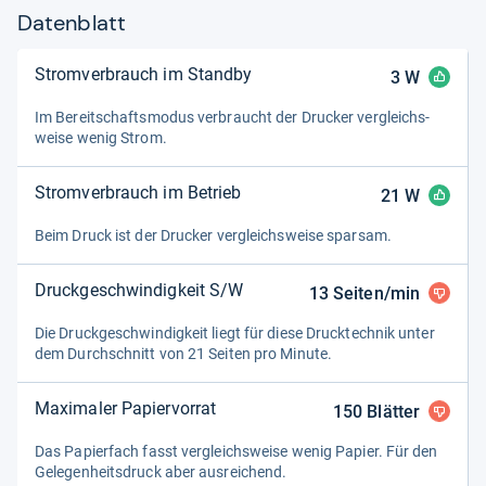
Datenblatt
Stromverbrauch im Standby
3
W
Im Bereit­schafts­mo­dus ver­braucht der Dru­cker ver­gleichs­
weise wenig Strom.
Stromverbrauch im Betrieb
21
W
Beim Druck ist der Dru­cker ver­gleichs­weise spar­sam.
Druckgeschwindigkeit S/W
13
Seiten/min
Die Druck­ge­schwin­dig­keit liegt für diese Druck­tech­nik unter
dem Durch­schnitt von 21 Sei­ten pro Minute.
Maximaler Papiervorrat
150
Blätter
Das Papier­fach fasst ver­gleichs­weise wenig Papier. Für den
Gele­gen­heits­druck aber aus­rei­chend.