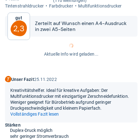
(110 Meinungen)
Tin­ten­strahl­dru­cker
Farb­dru­cker
Mul­ti­funk­ti­ons­dru­cker
Gut
Zer­teilt auf Wunsch einen A4-​​Aus­druck
2,3
in zwei A5-​​Sei­ten
Aktuelle Info wird geladen...
Unser Fazit
25.11.2022
Kreativitätshelfer. Ideal für kreative Aufgaben: Der
Multifunktionsdrucker mit einzigartiger Zerschneidefunktion.
Weniger geeignet für Bürobetrieb aufgrund geringer
Druckgeschwindigkeit und kleinem Papierfach.
Vollständiges Fazit lesen
Stärken
Duplex-Druck möglich
sehr geringer Stromverbrauch