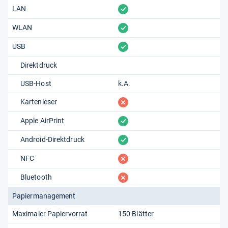
vorhanden
LAN
vorhanden
WLAN
vorhanden
USB
Direktdruck
USB-Host
k.A.
fehlt
Kartenleser
vorhanden
Apple AirPrint
vorhanden
Android-Direktdruck
fehlt
NFC
fehlt
Bluetooth
Papiermanagement
Maximaler Papiervorrat
150 Blätter