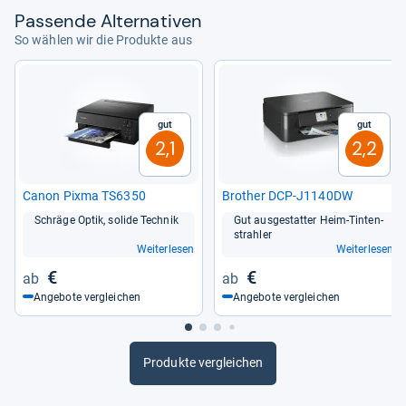
Pas­sende Alter­na­ti­ven
So wählen wir die Produkte aus
Gut
Gut
2,1
2,2
Canon Pixma TS6350
Bro­t­her DCP-​J1140DW
Schräge Optik, solide Tech­nik
Gut aus­ge­stat­ter Heim-​Tin­ten­
strah­ler
Weiterlesen
Weiterlesen
€
€
Angebote vergleichen
Angebote vergleichen
Produkte vergleichen