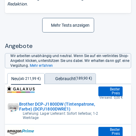
Redaktion.
Mehr Tests anzeigen
Angebote
Wir arbeiten unabhängig und neutral. Wenn Sie auf ein verlinktes Shop-
Angebot klicken, unterstützen Sie uns dabei. Wir erhalten dann ggf. eine
Vergütung.
Mehr erfahren
Gebraucht
Neu
(189,90 €)
(ab 211,99 €)
211,99 €
Bester
Preis
Versand:
0,00 €
Brother DCP-J1800DW (Tintenpatrone,
Farbe) (DCPJ1800DWRE1)
Lieferung: Lager Lieferant: Sofort lieferbar, 1-2
Werktage
211,99 €
Bester
Preis