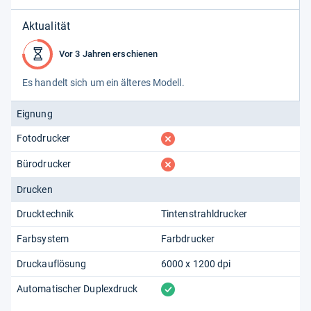
Aktualität
Vor 3 Jahren erschienen
Es han­delt sich um ein älte­res Modell.
Eignung
fehlt
Fotodrucker
fehlt
Bürodrucker
Drucken
Drucktechnik
Tintenstrahldrucker
Farbsystem
Farbdrucker
Druckauflösung
6000 x 1200 dpi
vorhanden
Automatischer Duplexdruck