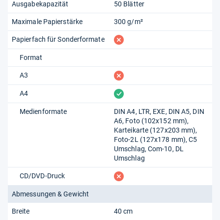
Ausgabekapazität
50 Blätter
Maximale Papierstärke
300 g/m²
fehlt
Papierfach für Sonderformate
Format
fehlt
A3
vorhanden
A4
Medienformate
DIN A4, LTR, EXE, DIN A5, DIN
A6, Foto (102x152 mm),
Karteikarte (127x203 mm),
Foto-2L (127x178 mm), C5
Umschlag, Com-10, DL
Umschlag
fehlt
CD/DVD-Druck
Abmessungen & Gewicht
Breite
40 cm