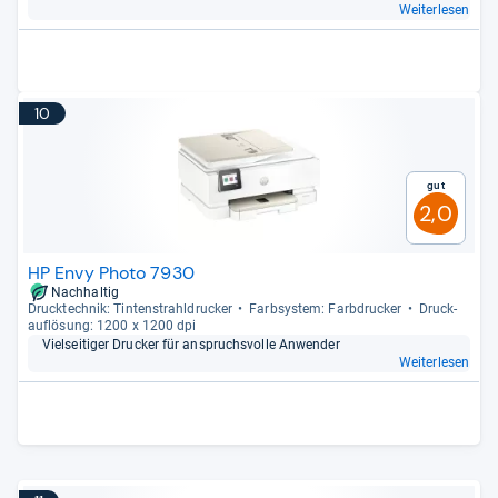
Weiterlesen
10
Gut
2,0
HP Envy Photo 7930
Nachhaltig
Druck­tech­nik: Tin­ten­strahl­dru­cker
Farb­sys­tem: Farb­dru­cker
Druck­
auf­lö­sung: 1200 x 1200 dpi
Viel­sei­ti­ger Dru­cker für anspruchs­volle Anwen­der
Weiterlesen