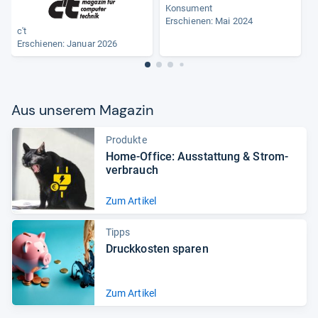
Konsument
Erschienen: Mai 2024
c't
Erschienen:
Januar 2026
Aus unse­rem Maga­zin
Produkte
Home-​Office: Aus­stat­tung & Strom­
ver­brauch
Zum Artikel
Tipps
Druckkosten sparen
Zum Artikel