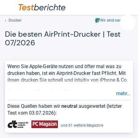
Drucker
Wir sind nachhaltig
Suc
Die bes­ten Air­Print-​Dru­cker | Test
Geben
Sie
07/2026
mindest
drei
Zeichen
Wenn Sie Apple-Geräte nutzen und öfter mal was zu
ein.
drucken haben, ist ein Airprint-Drucker fast Pflicht. Mit
Vorschl
ihnen drucken Sie schnell und intuitiv von iPhone & Co.
erschei
automat
Das Produkt Pixma Pro 200 von Canon führt derzeit
mehr...
und
unser Ranking mit der Note 1,4 an. Die Liste basiert auf
lassen
einer unabhängigen Auswertung von Tests und
Diese Quellen haben wir
neutral
ausgewertet (letzter
sich
Meinungen und berücksichtigt nur
aktuelle Produkte
.
Test vom
03.07.2026
):
mit
So sehen Sie sehr schnell, wie
gut oder schlecht
ein
den
Produkt ist.
und 61 weitere Magazine
Pfeiltas
auswähl