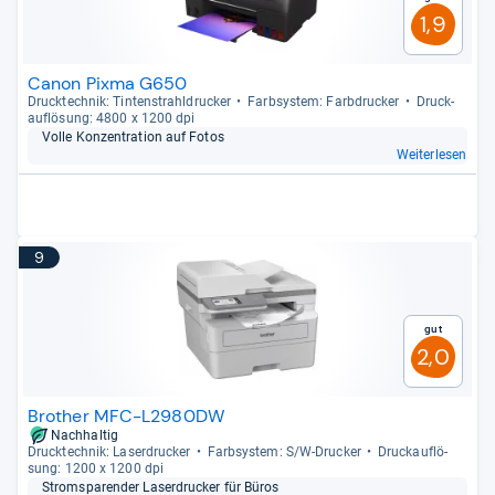
1,9
Canon Pixma G650
Druck­tech­nik: Tin­ten­strahl­dru­cker
Farb­sys­tem: Farb­dru­cker
Druck­
auf­lö­sung: 4800 x 1200 dpi
Volle Kon­zen­tra­tion auf Fotos
Weiterlesen
9
Gut
2,0
Brother MFC-L2980DW
Nachhaltig
Druck­tech­nik: Laser­dru­cker
Farb­sys­tem: S/W-​Dru­cker
Druck­auf­lö­
sung: 1200 x 1200 dpi
Strom­spa­ren­der Laser­dru­cker für Büros