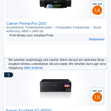
Sehr gut
1,4
Canon Pixma Pro 200
Druck­tech­nik: Tin­ten­strahl­dru­cker
Farb­sys­tem: Farb­dru­cker
Druck­
auf­lö­sung: 4800 x 2400 dpi
Profi-​Niveau zum Ama­teur-​Preis
Weiterlesen
Wir arbeiten unabhängig und neutral. Wenn Sie auf ein verlinktes Shop-
Angebot klicken, unterstützen Sie uns dabei. Wir erhalten dann ggf. eine
Vergütung.
Mehr erfahren
2
Sehr gut
1,5
Epson EcoTank ET-8550