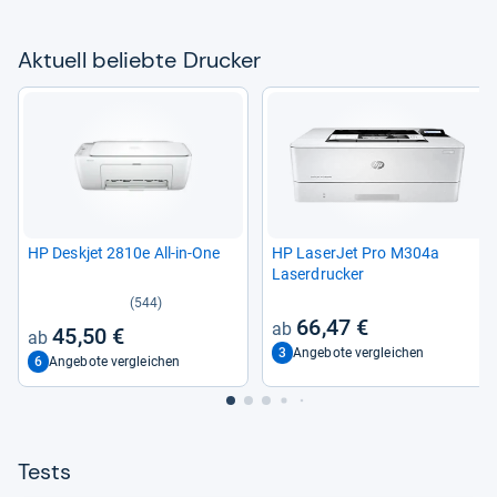
Aktu­ell beliebte Dru­cker
HP Deskjet 2810e All-​in-​One
HP Laser­Jet Pro M304a
Laser­dru­cker
(544)
66,47 €
45,50 €
3
Angebote vergleichen
6
Angebote vergleichen
Tests