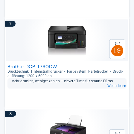
7
Gut
1,9
Brother DCP-T780DW
Druck­tech­nik: Tin­ten­strahl­dru­cker
Farb­sys­tem: Farb­dru­cker
Druck­
auf­lö­sung: 1200 x 6000 dpi
Mehr dru­cken, weni­ger zah­len – cle­vere Tinte für smarte Büros
Weiterlesen
8
Gut