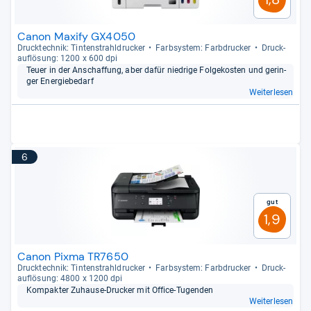
Canon Maxify GX4050
Druck­tech­nik: Tin­ten­strahl­dru­cker
Farb­sys­tem: Farb­dru­cker
Druck­
auf­lö­sung: 1200 x 600 dpi
Teuer in der Anschaf­fung, aber dafür nied­rige Fol­ge­kos­ten und gerin­
ger Ener­gie­be­darf
Weiterlesen
6
Gut
1,9
Canon Pixma TR7650
Druck­tech­nik: Tin­ten­strahl­dru­cker
Farb­sys­tem: Farb­dru­cker
Druck­
auf­lö­sung: 4800 x 1200 dpi
Kom­pak­ter Zuhause-​Dru­cker mit Office-​Tugen­den
Weiterlesen