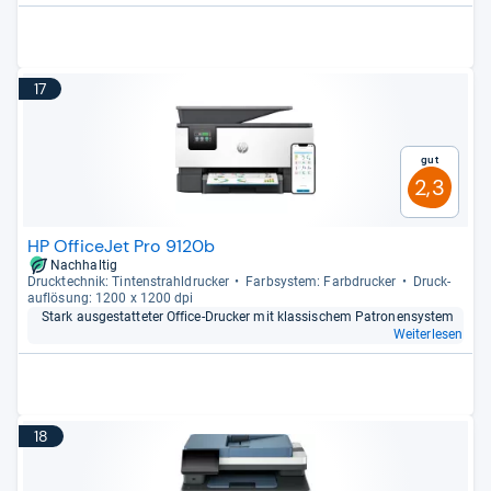
17
Gut
2,3
HP OfficeJet Pro 9120b
Nachhaltig
Druck­tech­nik: Tin­ten­strahl­dru­cker
Farb­sys­tem: Farb­dru­cker
Druck­
auf­lö­sung: 1200 x 1200 dpi
Stark aus­ge­stat­te­ter Office-​Dru­cker mit klas­si­schem Patro­nen­sys­tem
Weiterlesen
18