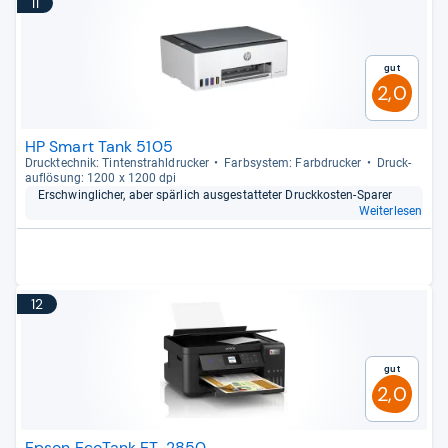
11
Gut
2,0
HP Smart Tank 5105
Druck­tech­nik: Tin­ten­strahl­dru­cker
Farb­sys­tem: Farb­dru­cker
Druck­
auf­lö­sung: 1200 x 1200 dpi
Erschwing­li­cher, aber spär­lich aus­ge­stat­te­ter Druck­kos­ten-​Spa­rer
Weiterlesen
12
Gut
2,0
Epson EcoTank ET-2850