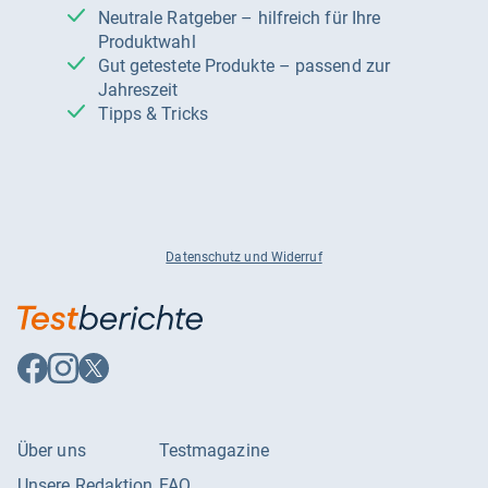
Neutrale Ratgeber – hilfreich für Ihre
Produktwahl
Gut getestete Produkte – passend zur
Jahreszeit
Tipps & Tricks
Datenschutz und Widerruf
Auf
Auf
Auf
Facebook
Instagram
X
folgen
folgen
folgen
Über uns
Testmagazine
Unsere Redaktion
FAQ