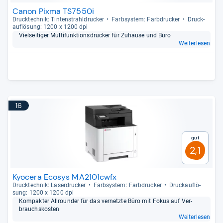
Canon Pixma TS7550i
Druck­tech­nik: Tin­ten­strahl­dru­cker
Farb­sys­tem: Farb­dru­cker
Druck­
auf­lö­sung: 1200 x 1200 dpi
Viel­sei­ti­ger Mul­ti­funk­ti­ons­dru­cker für Zuhause und Büro
Weiterlesen
16
Gut
2,1
Kyocera Ecosys MA2101cwfx
Druck­tech­nik: Laser­dru­cker
Farb­sys­tem: Farb­dru­cker
Druck­auf­lö­
sung: 1200 x 1200 dpi
Kom­pak­ter All­roun­der für das ver­netzte Büro mit Fokus auf Ver­
brauchs­kos­ten
Weiterlesen