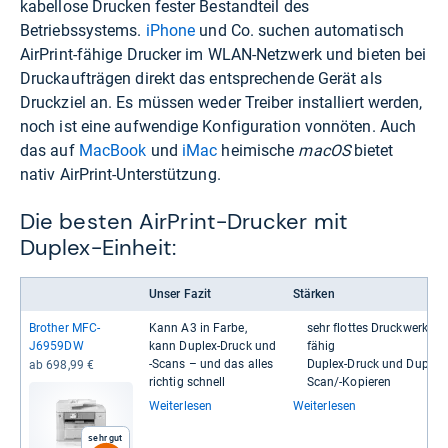
kabellose Drucken fester Bestandteil des
Betriebssystems.
iPhone
und Co. suchen automatisch
AirPrint-fähige Drucker im WLAN-Netzwerk und bieten bei
Druckaufträgen direkt das entsprechende Gerät als
Druckziel an. Es müssen weder Treiber installiert werden,
noch ist eine aufwendige Konfiguration vonnöten. Auch
das auf
MacBook
und
iMac
heimische
macOS
bietet
nativ AirPrint-Unterstützung.
Die besten AirPrint-Drucker mit
Duplex-Einheit:
Unser Fazit
Stärken
Bro­t­her MFC-​
Kann A3 in Farbe,
sehr flot­tes Druck­werk; A3-​
J6959DW
kann Duplex-​Druck und
fähig
-​Scans – und das alles
Duplex-​​Druck und Duplex-​​
ab 698,99 €
rich­tig schnell
Scan/-​​Kopie­ren
Weiterlesen
Weiterlesen
Sehr gut