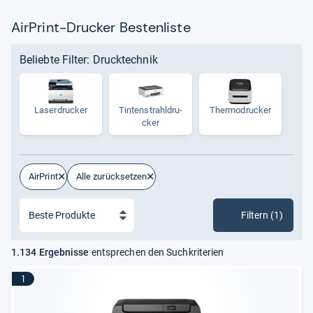
AirPrint-Drucker Bestenliste
Beliebte Filter: Drucktechnik
Laser­dru­cker
Tin­ten­strahl­dru­
Ther­modru­cker
cker
AirPrint
Alle zurücksetzen
Filtern (1)
1.134 Ergebnisse
entsprechen den Suchkriterien
1