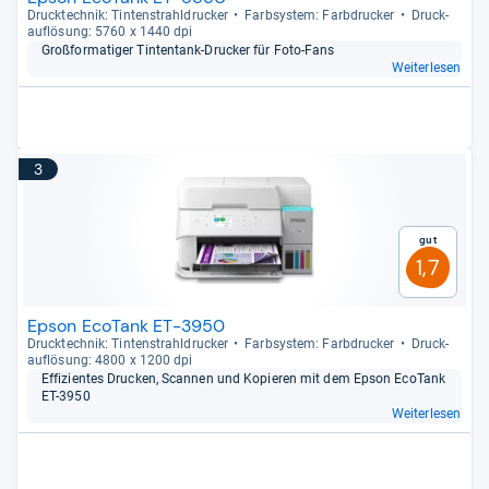
Druck­tech­nik: Tin­ten­strahl­dru­cker
Farb­sys­tem: Farb­dru­cker
Druck­
auf­lö­sung: 5760 x 1440 dpi
Groß­for­ma­ti­ger Tin­ten­tank-​Dru­cker für Foto-​Fans
Weiterlesen
3
Gut
1,7
Epson EcoTank ET-3950
Druck­tech­nik: Tin­ten­strahl­dru­cker
Farb­sys­tem: Farb­dru­cker
Druck­
auf­lö­sung: 4800 x 1200 dpi
Effi­zi­en­tes Dru­cken, Scan­nen und Kopie­ren mit dem Epson Eco­Tank
ET-​3950
Weiterlesen