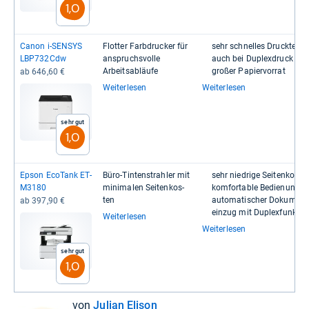
1,0
Canon i-​SEN­SYS
Flot­ter Farb­dru­cker für
sehr schnel­les Druck­temp
LBP732Cdw
anspruchs­volle
auch bei Duplex­druck
Arbeits­ab­läufe
großer Papier­vor­rat
ab 646,60 €
Weiterlesen
Weiterlesen
Sehr gut
1,0
Epson Eco­Tank ET-​
Büro-​Tin­ten­strah­ler mit
sehr nied­rige Sei­ten­kos­te
M3180
mini­ma­len Sei­ten­kos­
kom­for­ta­ble Bedie­nung
ten
auto­ma­ti­scher Doku­men­t
ab 397,90 €
ein­zug mit Duplex­funk­tio
Weiterlesen
Weiterlesen
Sehr gut
1,0
von
Julian Elison