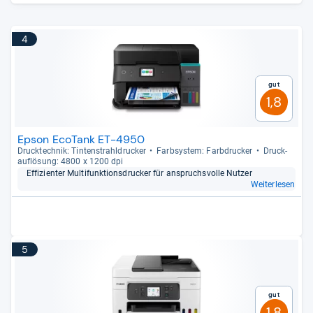
4
Gut
1,8
Epson EcoTank ET-4950
Druck­tech­nik: Tin­ten­strahl­dru­cker
Farb­sys­tem: Farb­dru­cker
Druck­
auf­lö­sung: 4800 x 1200 dpi
Effi­zi­en­ter Mul­ti­funk­ti­ons­dru­cker für anspruchs­volle Nut­zer
Weiterlesen
5
Gut
1,8