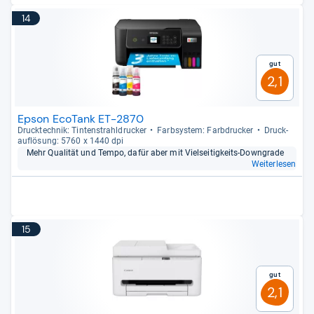
14
Gut
2,1
Epson EcoTank ET-2870
Druck­tech­nik: Tin­ten­strahl­dru­cker
Farb­sys­tem: Farb­dru­cker
Druck­
auf­lö­sung: 5760 x 1440 dpi
Mehr Qua­li­tät und Tempo, dafür aber mit Viel­sei­tig­keits-​Dow­n­grade
Weiterlesen
15
Gut
2,1