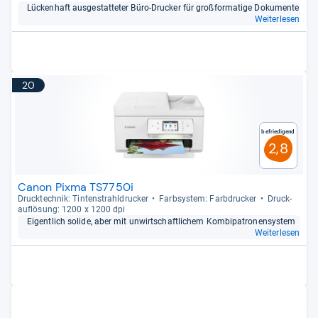
Lücken­haft aus­ge­stat­te­ter Büro-​Dru­cker für groß­for­ma­tige Doku­mente
Weiterlesen
20
Befriedigend
2,8
Canon Pixma TS7750i
Druck­tech­nik: Tin­ten­strahl­dru­cker
Farb­sys­tem: Farb­dru­cker
Druck­
auf­lö­sung: 1200 x 1200 dpi
Eigent­lich solide, aber mit unwirt­schaft­li­chem Kom­bi­pa­tro­nen­sys­tem
Weiterlesen