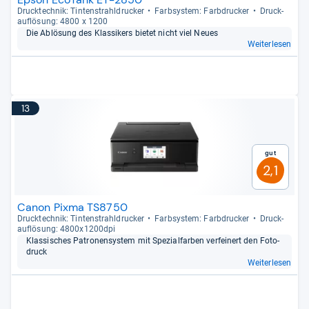
Druck­tech­nik: Tin­ten­strahl­dru­cker
Farb­sys­tem: Farb­dru­cker
Druck­
auf­lö­sung: 4800 x 1200
Die Ablö­sung des Klas­si­kers bie­tet nicht viel Neues
Weiterlesen
13
Gut
2,1
Canon Pixma TS8750
Druck­tech­nik: Tin­ten­strahl­dru­cker
Farb­sys­tem: Farb­dru­cker
Druck­
auf­lö­sung: 4800x1200dpi
Klas­si­sches Patro­nen­sys­tem mit Spe­zi­al­far­ben ver­fei­nert den Foto­
druck
Weiterlesen