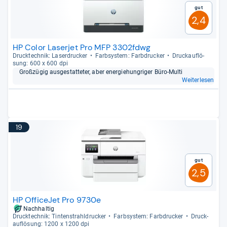
Gut
2,4
HP Color Laserjet Pro MFP 3302fdwg
Druck­tech­nik: Laser­dru­cker
Farb­sys­tem: Farb­dru­cker
Druck­auf­lö­
sung: 600 x 600 dpi
Groß­zü­gig aus­ge­stat­te­ter, aber ener­gie­hung­ri­ger Büro-​Multi
Weiterlesen
19
Gut
2,5
HP OfficeJet Pro 9730e
Nachhaltig
Druck­tech­nik: Tin­ten­strahl­dru­cker
Farb­sys­tem: Farb­dru­cker
Druck­
auf­lö­sung: 1200 x 1200 dpi