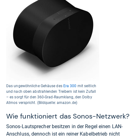
Das ungewöhnliche Gehäuse des
Era 300
mit seitlich
und nach oben abstrahlenden Treibern ist kein Zufall
– es sorgt für den 360-Grad-Raumklang, den Dolby
Atmos verspricht. (Bildquelle: amazon.de)
Wie funktioniert das Sonos-Netzwerk?
Sonos-Lautsprecher besitzen in der Regel einen LAN-
Anschluss, dennoch ist ein reiner Kabelbetrieb nicht