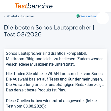
WLAN-Lautsprecher
Wir sind nachhaltig
Suc
Die bes­ten Sonos Laut­spre­cher |
Geben
Sie
Test 08/2026
mindest
drei
Zeichen
Sonos Lautsprecher sind drahtlos kompatibel,
ein.
Multiroom-fähig und leicht zu bedienen. Zudem werden
Vorschl
verschiedene Musikdienste unterstützt.
erschei
automat
Hier finden Sie aktuelle WLAN-Lautsprecher von Sonos.
und
Die Auswahl basiert auf
Tests und Kundenmeinungen
.
lassen
Die Auswertung unserer unabhängigen Redaktion zeigt:
sich
Das derzeit beste Produkt ist Play.
mit
den
Diese Quellen haben wir
neutral
ausgewertet (letzter
Pfeiltas
Test vom
03.08.2026
):
auswähl