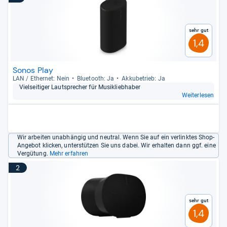
Sehr gut
1,4
Sonos Play
LAN / Ether­net: Nein
Blue­tooth: Ja
Akku­be­trieb: Ja
Viel­sei­ti­ger Laut­spre­cher für Musik­lieb­ha­ber
Weiterlesen
Wir arbeiten unabhängig und neutral. Wenn Sie auf ein verlinktes Shop-
Angebot klicken, unterstützen Sie uns dabei. Wir erhalten dann ggf. eine
Vergütung.
Mehr erfahren
2
Sehr gut
1,4