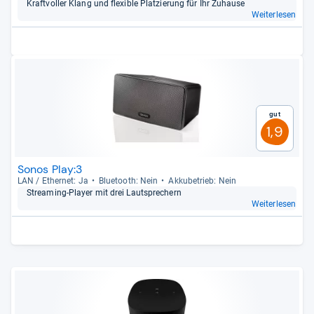
Kraft­vol­ler Klang und fle­xi­ble Plat­zie­rung für Ihr Zuhause
Weiterlesen
Gut
1,9
Sonos Play:3
LAN / Ether­net: Ja
Blue­tooth: Nein
Akku­be­trieb: Nein
Stre­a­ming-​Player mit drei Laut­spre­chern
Weiterlesen