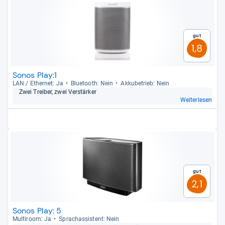
Gut
1,8
Sonos Play:1
LAN / Ether­net: Ja
Blue­tooth: Nein
Akku­be­trieb: Nein
Zwei Trei­ber, zwei Ver­stär­ker
Weiterlesen
Gut
2,1
Sonos Play: 5
Mul­ti­room: Ja
Sprachas­sis­tent: Nein