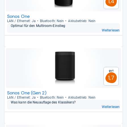
1,4
Sonos One
LAN / Ether­net: Ja
Blue­tooth: Nein
Akku­be­trieb: Nein
Opti­mal für den Mul­ti­room-​Ein­stieg
Weiterlesen
Gut
1,7
Sonos One (Gen 2)
LAN / Ether­net: Ja
Blue­tooth: Nein
Akku­be­trieb: Nein
Was kann die Neu­auf­lage des Klas­si­kers?
Weiterlesen