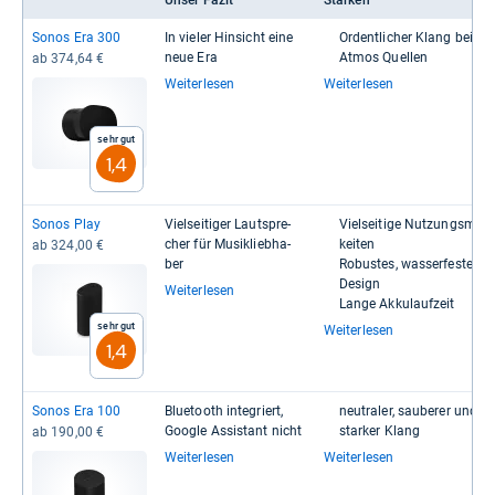
Unser Fazit
Stärken
Sonos Era 300
In vie­ler Hin­sicht eine
Ordent­li­cher Klang bei Do
neue Era
Atmos Quel­len
ab 374,64 €
Weiterlesen
Weiterlesen
Sehr gut
1,4
Sonos Play
Viel­sei­ti­ger Laut­spre­
Viel­sei­tige Nut­zungs­mög­l
cher für Musik­lieb­ha­
kei­ten
ab 324,00 €
ber
Robus­tes, was­ser­fes­tes
Design
Weiterlesen
Lange Akku­lauf­zeit
Sehr gut
Weiterlesen
1,4
Sonos Era 100
Blue­tooth inte­griert,
neu­tra­ler, sau­be­rer und b
Goo­gle Assi­stant nicht
star­ker Klang
ab 190,00 €
Weiterlesen
Weiterlesen