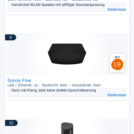
Hand­li­cher WLAN-​Spea­ker mit pfif­fi­ger Soun­dan­pas­sung
Weiterlesen
9
Gut
1,9
Sonos Five
LAN / Ether­net: Ja
Blue­tooth: Nein
Akku­be­trieb: Nein
Ganz viel Klang, aber keine direkte Sprach­steue­rung
Weiterlesen
10