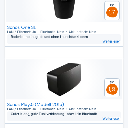
Gut
1,7
Sonos One SL
LAN / Ether­net: Ja
Blue­tooth: Nein
Akku­be­trieb: Nein
Bade­zim­mer­taug­lich und ohne Lausch­funk­tio­nen
Weiterlesen
Gut
1,9
Sonos Play:5 (Modell 2015)
LAN / Ether­net: Ja
Blue­tooth: Nein
Akku­be­trieb: Nein
Guter Klang, gute Funk­ver­bin­dung -​ aber kein Blue­tooth
Weiterlesen