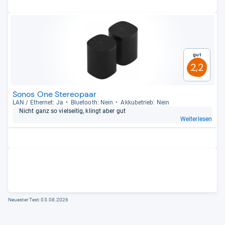
Gut
2,2
Sonos One Stereopaar
LAN / Ether­net: Ja
Blue­tooth: Nein
Akku­be­trieb: Nein
Nicht ganz so viel­sei­tig, klingt aber gut
Weiterlesen
Neuester Test:
03.08.2026