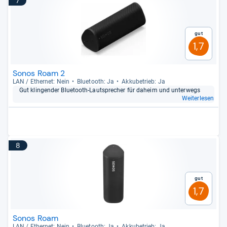
7
Gut
1,7
Sonos Roam 2
LAN / Ether­net: Nein
Blue­tooth: Ja
Akku­be­trieb: Ja
Gut klin­gen­der Blue­tooth-​Laut­spre­cher für daheim und unter­wegs
Weiterlesen
8
Gut
1,7
Sonos Roam
LAN / Ether­net: Nein
Blue­tooth: Ja
Akku­be­trieb: Ja