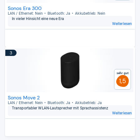
Sonos Era 300
LAN / Ether­net: Nein
Blue­tooth: Ja
Akku­be­trieb: Nein
In vie­ler Hin­sicht eine neue Era
Weiterlesen
3
Sehr gut
1,5
Sonos Move 2
LAN / Ether­net: Nein
Blue­tooth: Ja
Akku­be­trieb: Ja
Trans­por­ta­bler WLAN-​Laut­spre­cher mit Sprachas­sis­tenz
Weiterlesen