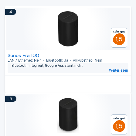
4
Sehr gut
1,5
Sonos Era 100
LAN / Ether­net: Nein
Blue­tooth: Ja
Akku­be­trieb: Nein
Blue­tooth inte­griert, Goo­gle Assi­stant nicht
Weiterlesen
5
Sehr gut
1,5