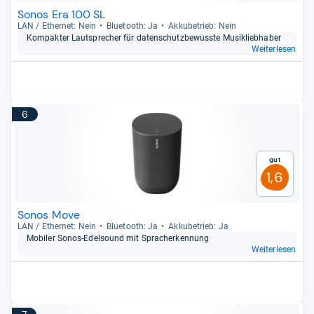
Sonos Era 100 SL
LAN / Ether­net: Nein
Blue­tooth: Ja
Akku­be­trieb: Nein
Kom­pak­ter Laut­spre­cher für daten­schutz­be­wusste Musik­lieb­ha­ber
Weiterlesen
6
Gut
1,6
Sonos Move
LAN / Ether­net: Nein
Blue­tooth: Ja
Akku­be­trieb: Ja
Mobi­ler Sonos-​Edel­sound mit Spra­cher­ken­nung
Weiterlesen