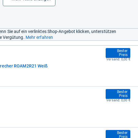
nn Sie auf ein verlinktes Shop-Angebot klicken, unterstützen
ine Vergütung.
Mehr erfahren
169,00 €
Bester
Preis
Versand:
0,00 €
sprecher ROAM2R21 Weiß
169,00 €
Bester
Preis
Versand:
0,00 €
169,00 €
Bester
Preis