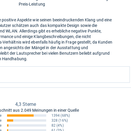
Preis-Leistung
 positive Aspekte wie seinen beeindruckenden Klang und eine
Nutzer schätzen auch das kompakte Design sowie die
und WLAN. Allerdings gibt es erhebliche negative Punkte,
rmance und einige Klangbeschreibungen, die nicht
Verhältnis wird ebenfalls häufig in Frage gestellt, da Kunden
hen angesichts der Mängel in der Ausstattung und
 bleibt der Lautsprecher bei vielen Benutzern beliebt aufgrund
en Handhabung.
4,3 Sterne
schnitt aus
2.049 Meinungen in einer Quelle
e
1394
(68%)
e
328
(16%)
e
82
(4%)
e
61
(3%)