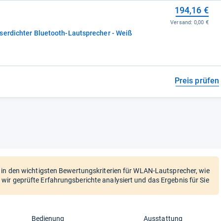
194,16 €
Versand:
0,00 €
serdichter Bluetooth-Lautsprecher - Weiß
Preis prüfen
 in den wichtigsten Bewertungskriterien für WLAN-Lautsprecher, wie
ir geprüfte Erfahrungsberichte analysiert und das Ergebnis für Sie
Bedienung
Ausstattung