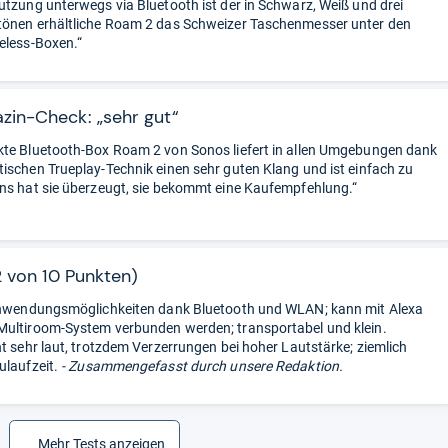
utzung unterwegs via Bluetooth ist der in Schwarz, Weiß und drei
tönen erhältliche Roam 2 das Schweizer Taschenmesser unter den
eless-Boxen.“
in-Check: „sehr gut“
te Bluetooth-Box Roam 2 von Sonos liefert in allen Umgebungen dank
ischen Trueplay-Technik einen sehr guten Klang und ist einfach zu
ns hat sie überzeugt, sie bekommt eine Kaufempfehlung.“
2 von 10 Punkten)
Anwendungsmöglichkeiten dank Bluetooth und WLAN; kann mit Alexa
ultiroom-System verbunden werden; transportabel und klein.
ht sehr laut, trotzdem Verzerrungen bei hoher Lautstärke; ziemlich
ulaufzeit.
- Zusammengefasst durch unsere Redaktion.
Mehr Tests anzeigen