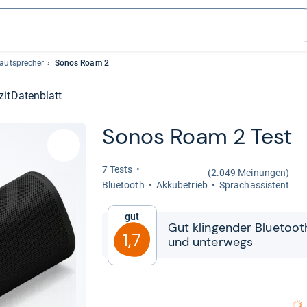
autsprecher
Sonos Roam 2
zit
Datenblatt
Sonos Roam 2 Test
7 Tests
(2.049 Meinungen)
Blue­tooth
Akku­be­trieb
Sprachas­sis­tent
Gut
Gut klin­gen­der Blue­toot
1,7
und unter­wegs