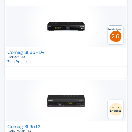
Befriedigend
2,6
Comag SL65HD+
DVB-​S2: Ja
Zum Produkt
ohne
Endnote
Comag SL35T2
DVB-​T2-​HD: Ja