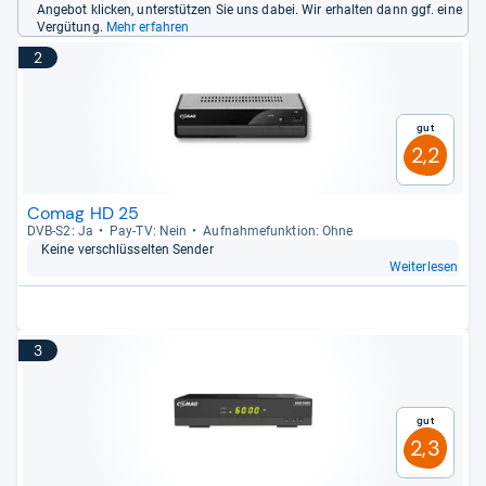
Angebot klicken, unterstützen Sie uns dabei. Wir erhalten dann ggf. eine
Vergütung.
Mehr erfahren
2
Gut
2,2
Comag HD 25
DVB-​S2: Ja
Pay-​TV: Nein
Auf­nah­me­funk­tion: Ohne
Keine ver­schlüs­sel­ten Sen­der
Weiterlesen
3
Gut
2,3