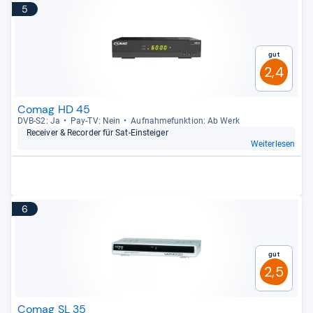
5
Gut
2,4
Comag HD 45
DVB-​S2: Ja
Pay-​TV: Nein
Auf­nah­me­funk­tion: Ab Werk
Recei­ver & Recor­der für Sat-​Ein­stei­ger
Weiterlesen
6
Gut
2,5
Comag SL 35