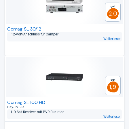
Gut
2,0
Comag SL 30/12
12-​Volt-​Anschluss für Cam­per
Weiterlesen
Gut
1,9
Comag SL 100 HD
Pay-​TV: Ja
HD-​Sat-​Recei­ver mit PVR-​Funk­tion
Weiterlesen