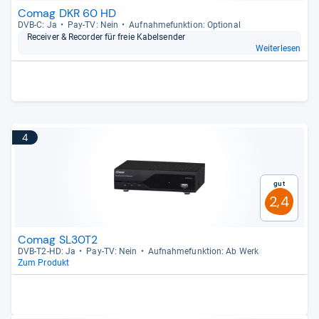
Comag DKR 60 HD
DVB-​C: Ja
Pay-​TV: Nein
Auf­nah­me­funk­tion: Optio­nal
Recei­ver & Recor­der für freie Kabel­sen­der
Weiterlesen
4
Gut
2,4
Comag SL30T2
DVB-​T2-​HD: Ja
Pay-​TV: Nein
Auf­nah­me­funk­tion: Ab Werk
Zum Produkt