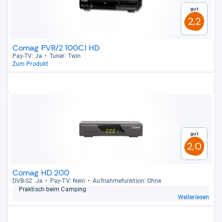
Gut
2,2
Comag PVR/2 100CI HD
Pay-​TV: Ja
Tuner: Twin
Zum Produkt
Gut
2,0
Comag HD 200
DVB-​S2: Ja
Pay-​TV: Nein
Auf­nah­me­funk­tion: Ohne
Prak­tisch beim Cam­ping
Weiterlesen