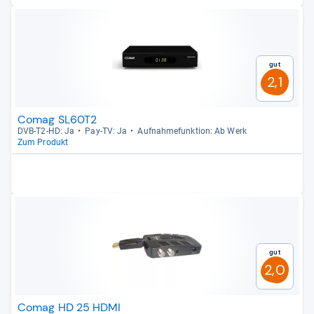
Gut
2,1
Comag SL60T2
DVB-​T2-​HD: Ja
Pay-​TV: Ja
Auf­nah­me­funk­tion: Ab Werk
Zum Produkt
Gut
2,0
Comag HD 25 HDMI