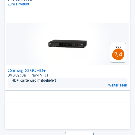
Zum Produkt
Gut
2,4
Comag SL60HD+
DVB-​S2: Ja
Pay-​TV: Ja
HD+ Karte wird mit­ge­lie­fert
Weiterlesen