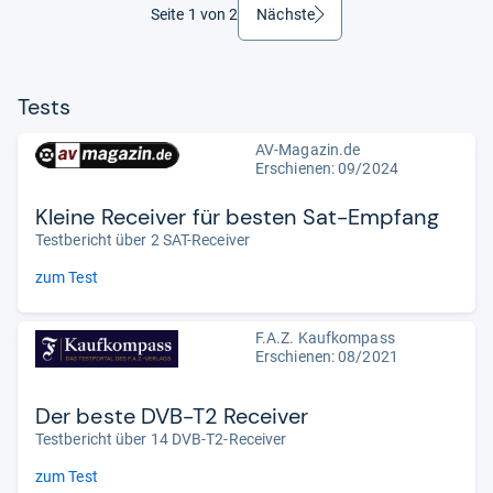
Seite 1 von 2
Nächste
weiter
Tests
AV-Magazin.de
Erschienen: 09/2024
Kleine Receiver für besten Sat-Empfang
Testbericht über 2 SAT-Receiver
zum Test
F.A.Z. Kaufkompass
Erschienen: 08/2021
Der beste DVB-T2 Receiver
Testbericht über 14 DVB-T2-Receiver
zum Test