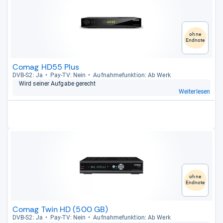
ohne
Endnote
Comag HD55 Plus
DVB-​S2: Ja
Pay-​TV: Nein
Auf­nah­me­funk­tion: Ab Werk
Wird sei­ner Auf­gabe gerecht
Weiterlesen
ohne
Endnote
Comag Twin HD (500 GB)
DVB-​S2: Ja
Pay-​TV: Nein
Auf­nah­me­funk­tion: Ab Werk