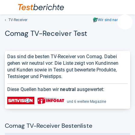
TV-Receiver
Wir sind nachhaltig
Suc
Comag TV-​Recei­ver Test
Geben
Sie
mindest
drei
Das sind die besten TV-Receiver von Comag. Dabei
Zeichen
gehen wir neutral vor: Die Liste zeigt von Kundinnen
ein.
und Kunden sowie in Tests gut bewertete Produkte,
Vorschl
Testsieger und Preistipps.
erschei
automat
Diese Quellen haben wir
neutral
ausgewertet:
und
lassen
und 6 weitere Magazine
sich
mit
den
Comag TV-Receiver Bestenliste
Pfeiltas
auswähl