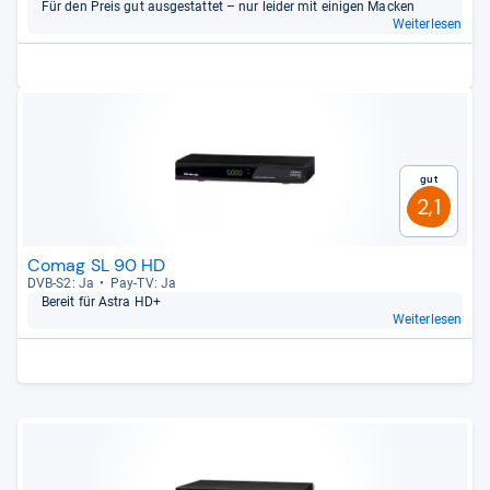
Für den Preis gut aus­ge­stat­tet – nur lei­der mit eini­gen Macken
Weiterlesen
Gut
2,1
Comag SL 90 HD
DVB-​S2: Ja
Pay-​TV: Ja
Bereit für Astra HD+
Weiterlesen