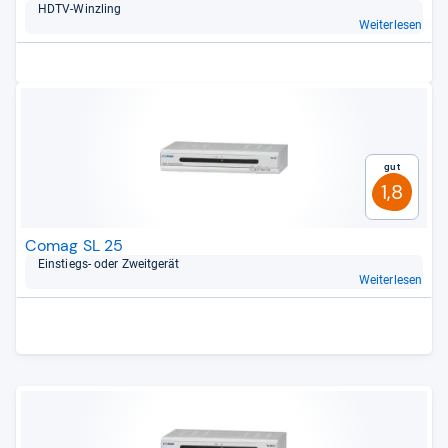
HDTV-​Winz­ling
Weiterlesen
Gut
1,8
Comag SL 25
Ein­stiegs-​ oder Zweit­ge­rät
Weiterlesen