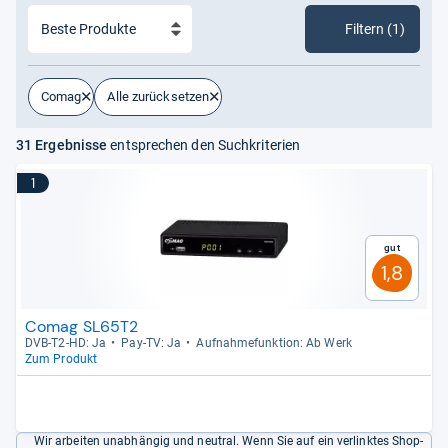
Filtern (1)
Comag
Alle zurücksetzen
31 Ergebnisse
entsprechen den Suchkriterien
1
Gut
1,8
Comag SL65T2
DVB-​T2-​HD: Ja
Pay-​TV: Ja
Auf­nah­me­funk­tion: Ab Werk
Zum Produkt
Wir arbeiten unabhängig und neutral. Wenn Sie auf ein verlinktes Shop-