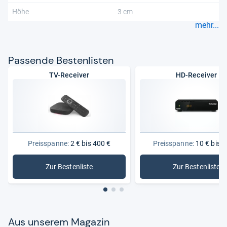
Höhe
3 cm
mehr...
Pas­sende Bes­ten­lis­ten
TV-Receiver
HD-Receiver
Preisspanne:
2 € bis 400 €
Preisspanne:
10 € bis 2
Zur Bestenliste
Zur Bestenliste
: TV-Receiver
: HD-Rece
Aus unse­rem Maga­zin