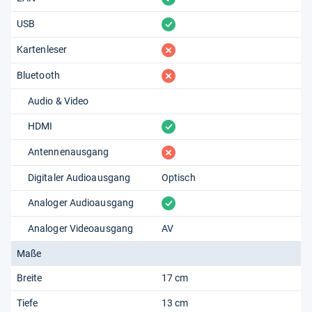
vorhanden
USB
fehlt
Kartenleser
fehlt
Bluetooth
Audio & Video
vorhanden
HDMI
fehlt
Antennenausgang
Digitaler Audioausgang
Optisch
vorhanden
Analoger Audioausgang
Analoger Videoausgang
AV
Maße
Breite
17 cm
Tiefe
13 cm