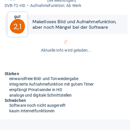
(44 Meinungen)
DVB-​T2-​HD
Auf­nah­me­funk­tion: Ab Werk
Gut
Makel­lo­ses Bild und Auf­nah­me­funk­tion,
2,1
aber noch Män­gel bei der Soft­ware
Aktuelle Info wird geladen...
Stärken
einwandfreie Bild- und Tonwiedergabe
integrierte Aufnahmefunktion mit gutem Timer
empfängt Privatsender in HD
analoge und digitale Schnittstellen
Schwächen
Software noch nicht ausgereift
kaum Internetfunktionen