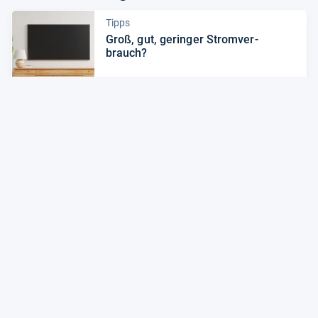
Tipps
Groß, gut, gerin­ger Strom­ver­
brauch?
Zum Artikel
Produkte
Grö­ßer, bes­ser, ver­spiel­ter: Die TV-​
Trends 2022
Zum Artikel
Alle Preise sind Gesamtpreise inkl. aktuell geltender gesetzlicher
Umsatzsteuer. Versandkosten werden ggf. gesondert
berechnet. Maßgeblich sind der Gesamtpreis und die
Versandkosten, die der jeweilige Shop zum Zeitpunkt des
Kaufes anbietet.