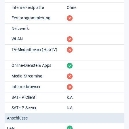
Interne Festplatte
Ohne
fehlt
Fernprogrammierung
Netzwerk
fehlt
WLAN
fehlt
TV-Mediatheken (HbbTV)
vorhanden
Online-Dienste & Apps
fehlt
Media-Streaming
fehlt
Internetbrowser
SAT>IP Client
k.A.
SAT>IP Server
k.A.
Anschlüsse
vorhanden
LAN