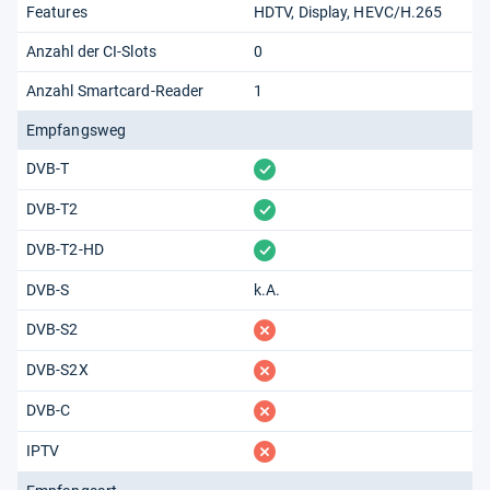
Features
HDTV
Display
HEVC/H.265
Anzahl der CI-Slots
0
Anzahl Smartcard-Reader
1
Empfangsweg
vorhanden
DVB-T
vorhanden
DVB-T2
vorhanden
DVB-T2-HD
DVB-S
k.A.
fehlt
DVB-S2
fehlt
DVB-S2X
fehlt
DVB-C
fehlt
IPTV