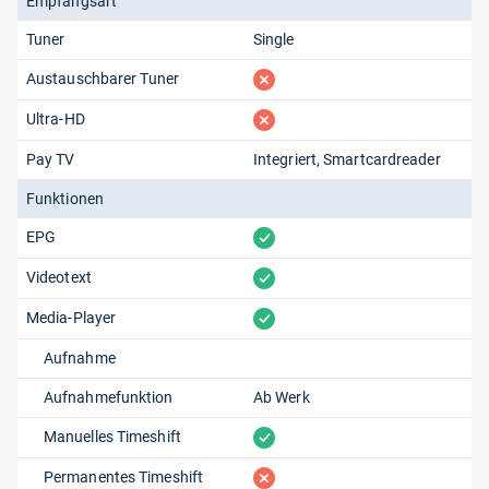
Empfangsart
Tuner
Single
fehlt
Austauschbarer Tuner
fehlt
Ultra-HD
Pay TV
Integriert
Smartcardreader
Funktionen
vorhanden
EPG
vorhanden
Videotext
vorhanden
Media-Player
Aufnahme
Aufnahmefunktion
Ab Werk
vorhanden
Manuelles Timeshift
fehlt
Permanentes Timeshift