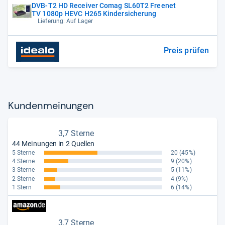
DVB-T2 HD Receiver Comag SL60T2 Freenet
TV 1080p HEVC H265 Kindersicherung
Lieferung: Auf Lager
Preis prüfen
Kun­den­mei­nun­gen
3,7 Sterne
44 Meinungen in 2 Quellen
5 Sterne
20
(45%)
4 Sterne
9
(20%)
3 Sterne
5
(11%)
2 Sterne
4
(9%)
1 Stern
6
(14%)
3,7 Sterne