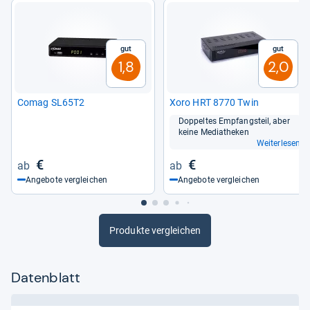
Gut
Gut
1,8
2,0
Comag SL65T2
Xoro HRT 8770 Twin
Dop­pel­tes Emp­fangs­teil, aber
keine Media­the­ken
Weiterlesen
€
€
Angebote vergleichen
Angebote vergleichen
Produkte vergleichen
Datenblatt