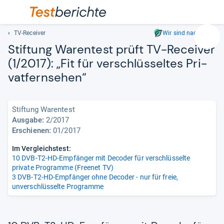
TV-Receiver
Wir sind nachhaltig
Suc
Stif­tung Waren­test prüft TV-​Recei­ver
Geben
(1/2017): „Fit für ver­schlüs­sel­tes Pri­
Sie
vat­fern­se­hen“
mindest
drei
Zeichen
ein.
Stiftung Warentest
Vorschl
Ausgabe:
2/2017
Erschienen:
01/2017
erschei
automat
Im Vergleichstest:
und
10 DVB-T2-HD-Empfänger mit Decoder für verschlüsselte
lassen
private Programme (Freenet TV)
sich
3 DVB-T2-HD-Empfänger ohne Decoder - nur für freie,
mit
unverschlüsselte Programme
den
Pfeiltas
auswähl