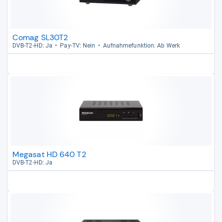
Comag SL30T2
DVB-​T2-​HD: Ja
Pay-​TV: Nein
Auf­nah­me­funk­tion: Ab Werk
Megasat HD 640 T2
DVB-​T2-​HD: Ja