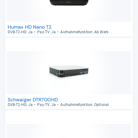
Humax HD Nano T2
DVB-​T2-​HD: Ja
Pay-​TV: Ja
Auf­nah­me­funk­tion: Ab Werk
Schwaiger DTR700HD
DVB-​T2-​HD: Ja
Pay-​TV: Ja
Auf­nah­me­funk­tion: Optio­nal