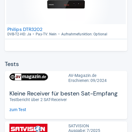
Philips DTR3202
DVB-​T2-​HD: Ja
Pay-​TV: Nein
Auf­nah­me­funk­tion: Optio­nal
Tests
AV-Magazin.de
Erschienen: 09/2024
Kleine Receiver für besten Sat-Empfang
Testbericht über 2 SAT-Receiver
zum Test
SATVISION
Ausgabe: 7/2025