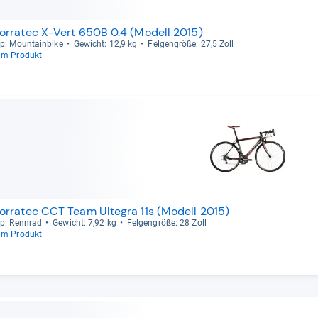
orratec X-Vert 650B 0.4 (Modell 2015)
p: Moun­tain­bike
Gewicht: 12,9 kg
Fel­gen­größe: 27,5 Zoll
um Produkt
orratec CCT Team Ultegra 11s (Modell 2015)
p: Renn­rad
Gewicht: 7,92 kg
Fel­gen­größe: 28 Zoll
um Produkt