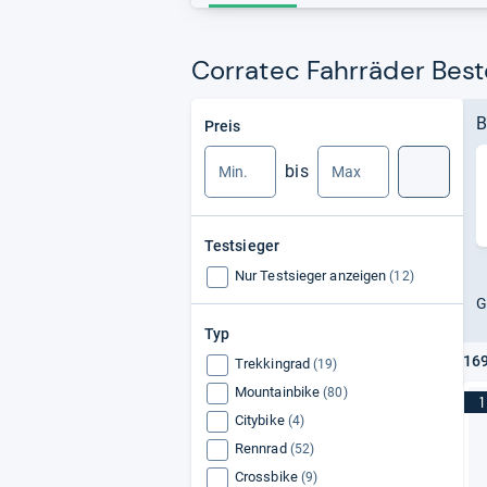
Corratec Fahrräder Best
Min.
Max.
B
Preis
bis
Suche
Testsieger
Nur Testsieger anzeigen
(12)
G
Typ
169
Trekkingrad
(19)
Mountainbike
(80)
1
Citybike
(4)
Rennrad
(52)
Crossbike
(9)