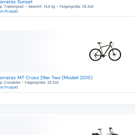
orratec Sunset
p: Trek­kin­grad
Gewicht: 16,6 kg
Fel­gen­größe: 28 Zoll
um Produkt
orratec MT Cross 29er Two (Modell 2015)
p: Cross­bike
Fel­gen­größe: 28 Zoll
um Produkt