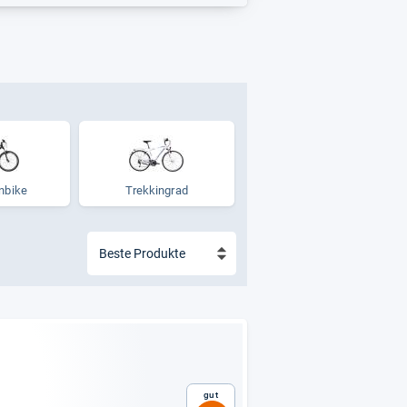
n­bike
Trek­kin­grad
Gut