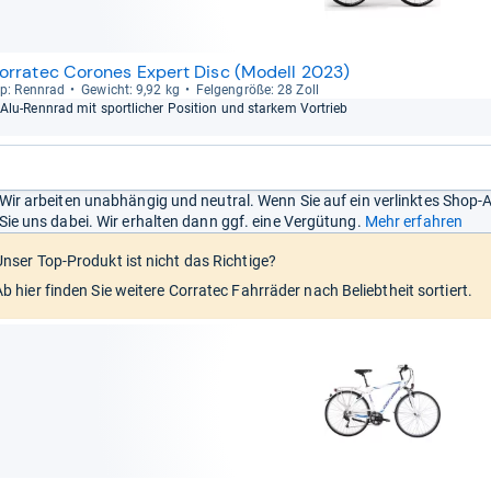
orratec Corones Expert Disc (Modell 2023)
p: Renn­rad
Gewicht: 9,92 kg
Fel­gen­größe: 28 Zoll
Alu-​Renn­rad mit sport­li­cher Posi­tion und star­kem Vor­trieb
Wir arbeiten unabhängig und neutral. Wenn Sie auf ein verlinktes Shop-
Sie uns dabei. Wir erhalten dann ggf. eine Vergütung.
Mehr erfahren
Unser Top-Produkt ist nicht das Richtige?
Ab hier finden Sie weitere Corratec Fahrräder nach Beliebtheit sortiert.