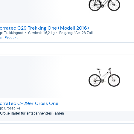
orratec C29 Trekking One (Modell 2016)
p: Trek­kin­grad
Gewicht: 16,2 kg
Fel­gen­größe: 28 Zoll
um Produkt
orratec C-29er Cross One
p: Cross­bike
Große Räder für ent­span­nen­des Fah­ren