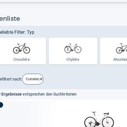
enliste
eliebte Filter: Typ
Crossbike
Citybike
Moun­tai
efiltert nach:
Corratec
 Ergebnisse
entsprechen den Suchkriterien