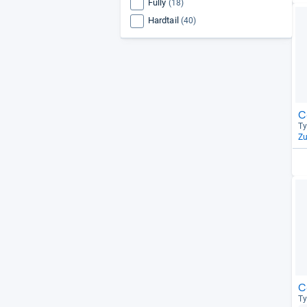
Fully
(18)
Hardtail
(40)
C
Ty
Z
C
Ty