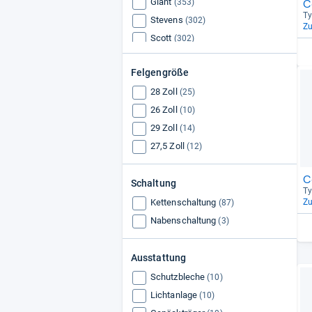
Giant
C
(353)
Ty
Stevens
(302)
Z
Scott
(302)
Cannondale
(297)
Felgengröße
Bergamont
(291)
28 Zoll
Radon
(25)
(289)
26 Zoll
Rose
(10)
(277)
29 Zoll
Trek
(14)
(268)
27,5 Zoll
KTM
(12)
(203)
Kalkhoff
(86)
C
Schaltung
Pegasus
(54)
Ty
Kettenschaltung
Z
(87)
Nabenschaltung
(3)
Ausstattung
Schutzbleche
(10)
Lichtanlage
(10)