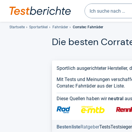
Geben
Sie
Startseite
Sportartikel
Fahrräder
Corratec Fahrräder
mindestens
Die bes­ten Cor­ra­t
drei
Zeichen
ein.
Vorschläge
erscheinen
Sportlich ausgerichteter Hersteller
automatisch
Mit Tests und Meinungen verschaff
und
Corratec Fahrräder aus der Liste.
lassen
sich
Diese Quellen haben wir
neutral
aus
mit
den
Pfeiltasten
auswählen.
Bestenliste
Ratgeber
Tests
Testsiege