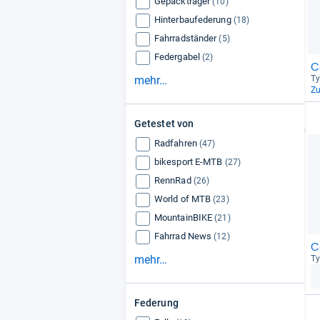
Gepäckträger
(10)
Hinterbaufederung
(18)
Fahrradständer
(5)
Federgabel
(2)
C
mehr…
Ty
Z
Getestet von
Radfahren
(47)
bikesport E-MTB
(27)
RennRad
(26)
World of MTB
(23)
MountainBIKE
(21)
Fahrrad News
(12)
C
mehr…
Ty
Federung