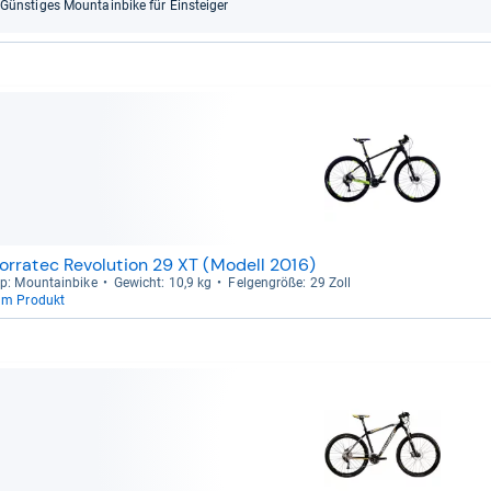
Güns­ti­ges Moun­tain­bike für Ein­stei­ger
orratec Revolution 29 XT (Modell 2016)
p: Moun­tain­bike
Gewicht: 10,9 kg
Fel­gen­größe: 29 Zoll
um Produkt