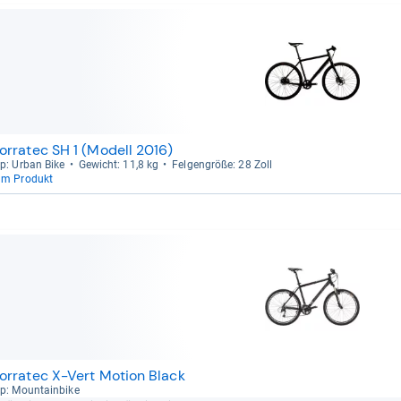
orratec SH 1 (Modell 2016)
p: Urban Bike
Gewicht: 11,8 kg
Fel­gen­größe: 28 Zoll
um Produkt
orratec X-Vert Motion Black
p: Moun­tain­bike