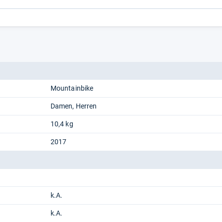
Mountainbike
Damen
Herren
10,4 kg
2017
k.A.
k.A.