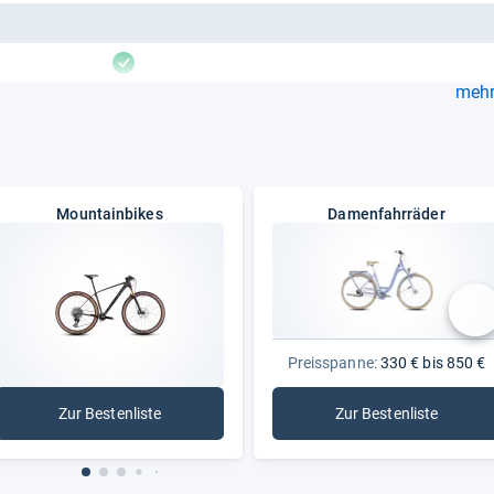
vorhanden
mehr.
Mountainbikes
Damenfahrräder
nä
Preisspanne:
330 € bis 850 €
Zur Bestenliste
Zur Bestenliste
: Mountainbikes
: Damenfahrräd