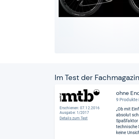
Im Test der Fach­ma­ga­zi
ohne En
9 Produkte 
Erschienen: 07.12.2016
„Ob mit Ein
Ausgabe: 1/2017
absolut sch
Details zum Test
Spaßfaktor 
technische 
keine Unsich