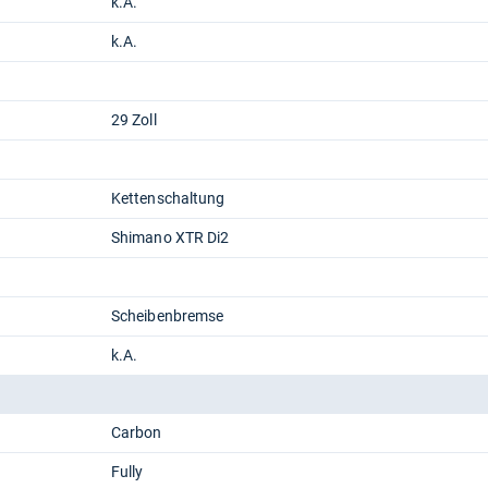
k.A.
k.A.
29 Zoll
Kettenschaltung
Shimano XTR Di2
Scheibenbremse
k.A.
Carbon
Fully