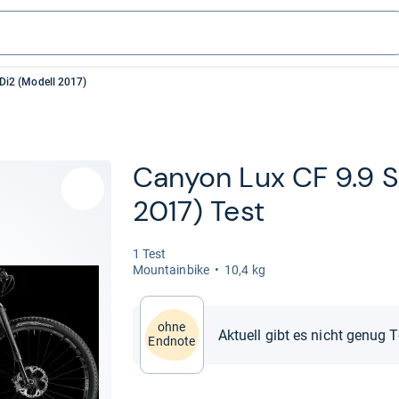
Di2 (Modell 2017)
Canyon Lux CF 9.9 S
2017) Test
1 Test
Moun­tain­bike
10,4 kg
ohne
Aktuell gibt es nicht genug 
Endnote