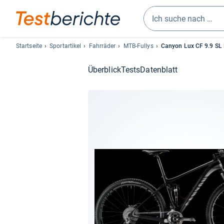
Geben
Sie
Startseite
Sportartikel
Fahrräder
MTB-Fullys
Canyon Lux CF 9.9 SL 
mindestens
drei
Überblick
Tests
Datenblatt
Zeichen
ein.
Vorschläge
erscheinen
automatisch
und
lassen
sich
mit
den
Pfeiltasten
auswählen.