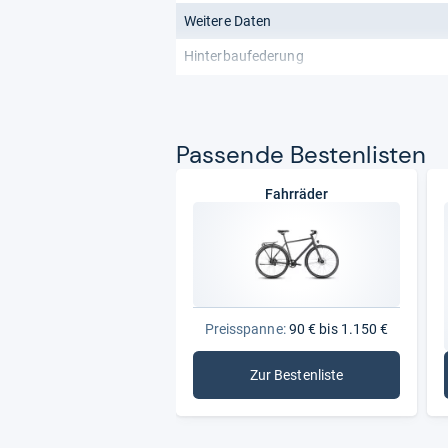
Weitere Daten
Hinterbaufederung
Pas­sende Bes­ten­lis­ten
Fahrräder
Preisspanne:
90 € bis 1.150 €
Zur Bestenliste
: Fahrräder