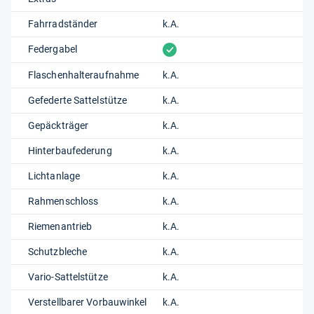
Fahrradständer
k.A.
vorhanden
Federgabel
Flaschenhalteraufnahme
k.A.
Gefederte Sattelstütze
k.A.
Gepäckträger
k.A.
Hinterbaufederung
k.A.
Lichtanlage
k.A.
Rahmenschloss
k.A.
Riemenantrieb
k.A.
Schutzbleche
k.A.
Vario-Sattelstütze
k.A.
Verstellbarer Vorbauwinkel
k.A.