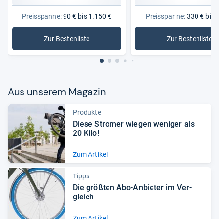
Preisspanne:
90 € bis 1.150 €
Preisspanne:
330 € bis 
Zur Bestenliste
Zur Bestenliste
: Fahrräder
: Damenf
Aus unse­rem Maga­zin
Produkte
Diese Stro­mer wie­gen weni­ger als
20 Kilo!
Zum Artikel
Tipps
Die größ­ten Abo-​Anbie­ter im Ver­
gleich
Zum Artikel