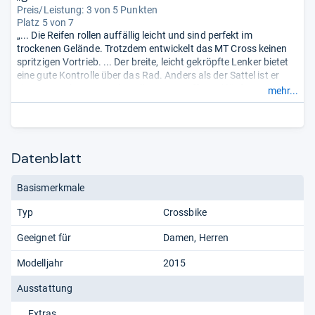
Preis/Leistung: 3 von 5 Punkten
Platz 5 von 7
„... Die Reifen rollen auffällig leicht und sind perfekt im
trockenen Gelände. Trotzdem entwickelt das MT Cross keinen
spritzigen Vortrieb. ... Der breite, leicht gekröpfte Lenker bietet
eine gute Kontrolle über das Rad. Anders als der Sattel ist er
eine angenehme Kontaktstelle. Das straffe Rad läuft am
mehr...
liebsten geradeaus. Löcher und Wellen gleicht die sehr gute
Gabel effektiv aus.“
Datenblatt
Basismerkmale
Typ
Crossbike
Geeignet für
Damen
Herren
Modelljahr
2015
Ausstattung
Extras