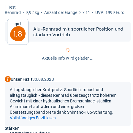
1 Test
Renn­rad
9,92 kg
Anzahl der Gänge: 2 x 11
UVP: 1999 Euro
Gut
Alu-​​Renn­rad mit sport­li­cher Posi­tion und
1,8
star­kem Vor­trieb
Aktuelle Info wird geladen...
Unser Fazit
30.08.2023
Alltagstauglicher Kraftprotz. Sportlich, robust und
alltagstauglich - dieses Rennrad überzeugt trotz höherem
Gewicht mit einer hydraulischen Bremsanlage, stabilen
Aluminium-Laufrädern und einer großen
Übersetzungsbandbreite dank Shimano-105-Schaltung.
Vollständiges Fazit lesen
Stärken