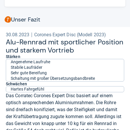
einstiegsfreundlichem Schaltbereich; top Bremsen.
Contra: hohes Gewicht; mäßiger Dämpfungskomfort, vor allem
recht harte Front.
- Zusammengefasst durch unsere Redaktion.
Unser Fazit
30.08.2023
Corones Expert Disc (Modell 2023)
Alu-​Renn­rad mit sport­li­cher Posi­tion
und star­kem Vor­trieb
Stärken
Angenehme Laufruhe
Stabile Laufräder
Sehr gute Bereifung
Schaltung mit großer Übersetzungsbandbreite
Schwächen
Hartes Fahrgefühl
Das Corratec Corones Expert Disc basiert auf einem
optisch ansprechenden Aluminiumrahmen. Die Rohre
sind dreifach konifiziert, was der Steifigkeit und damit
der Kraftübertragung zugute kommen soll. Allerdings ist
das Gewicht von knapp unter 10 kg für ein Rennrad in