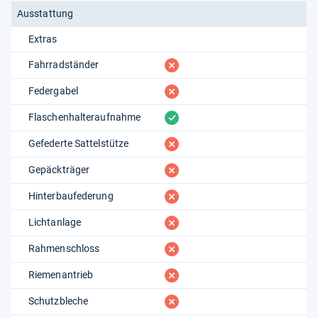
Ausstattung
Extras
fehlt
Fahrradständer
fehlt
Federgabel
vorhanden
Flaschenhalteraufnahme
fehlt
Gefederte Sattelstütze
fehlt
Gepäckträger
fehlt
Hinterbaufederung
fehlt
Lichtanlage
fehlt
Rahmenschloss
fehlt
Riemenantrieb
fehlt
Schutzbleche