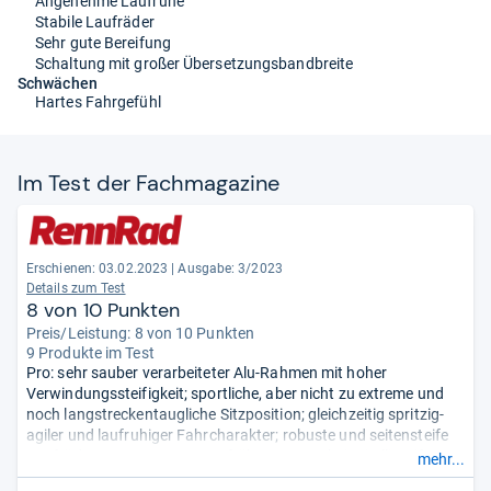
Angenehme Laufruhe
Stabile Laufräder
Sehr gute Bereifung
Schaltung mit großer Übersetzungsbandbreite
Schwächen
Hartes Fahrgefühl
Im Test der Fach­ma­ga­zine
Erschienen: 03.02.2023
|
Ausgabe: 3/2023
Details zum Test
8 von 10 Punkten
Preis/Leistung: 8 von 10 Punkten
9 Produkte im Test
Pro: sehr sauber verarbeiteter Alu-Rahmen mit hoher
Verwindungssteifigkeit; sportliche, aber nicht zu extreme und
noch langstreckentaugliche Sitzposition; gleichzeitig spritzig-
agiler und laufruhiger Fahrcharakter; robuste und seitensteife
Laufräder, tragen gut zur Kraftübertragung bei; Pirelli-Reifen
mehr...
mit gutem Kurvengrip und Pannenschutz; gute Schaltung mit