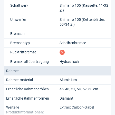
Schaltwerk
Shimano 105 (Kassette: 11-32
Z.)
Umwerfer
Shimano 105 (Kettenblätter:
50/34 Z.)
Bremsen
Bremsentyp
Scheibenbremse
fehlt
Rücktrittbremse
Bremskraftübertragung
Hydraulisch
Rahmen
Rahmenmaterial
Aluminium
Erhältliche Rahmengrößen
46, 48, 51, 54, 57, 60 cm
Erhältliche Rahmenformen
Diamant
Weitere
Extras: Carbon-Gabel
Produktinformationen: