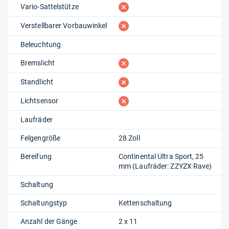
fehlt
Vario-Sattelstütze
fehlt
Verstellbarer Vorbauwinkel
Beleuchtung
fehlt
Bremslicht
fehlt
Standlicht
fehlt
Lichtsensor
Laufräder
Felgengröße
28 Zoll
Bereifung
Continental Ultra Sport, 25
mm (Laufräder: ZZYZX Rave)
Schaltung
Schaltungstyp
Kettenschaltung
Anzahl der Gänge
2 x 11