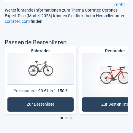
mehr...
Weiterführende Informationen zum Thema Corratec Corones
Expert Disc (Modell 2023) können Sie direkt beim Hersteller unter
corratec.com
finden.
Pas­sende Bes­ten­lis­ten
Fahrräder
Rennräder
Preisspanne:
90 € bis 1.150 €
Zur Bestenliste
Zur Bestenliste
: Fahrräder
: Rennräd