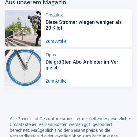
Aus unse­rem Maga­zin
Produkte
Diese Stro­mer wie­gen weni­ger als
20 Kilo!
Zum Artikel
Tipps
Die größ­ten Abo-​Anbie­ter im Ver­
gleich
Zum Artikel
Alle Preise sind Gesamtpreise inkl. aktuell geltender gesetzlicher
Umsatzsteuer. Versandkosten werden ggf. gesondert
berechnet. Maßgeblich sind der Gesamtpreis und die
Versandkosten, die der jeweilige Shop zum Zeitpunkt des