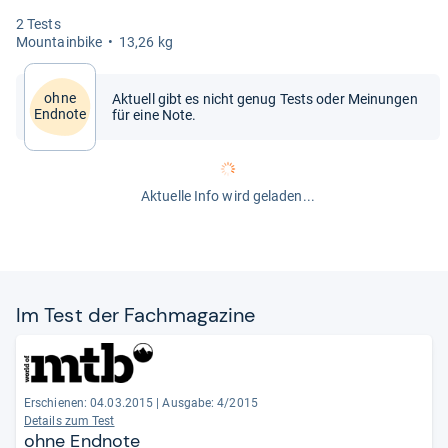
2 Tests
Moun­tain­bike
13,26 kg
ohne
Aktuell gibt es nicht genug Tests oder Meinungen
Endnote
für eine Note.
Aktuelle Info wird geladen...
Im Test der Fach­ma­ga­zine
Erschienen: 04.03.2015
|
Ausgabe: 4/2015
Details zum Test
ohne Endnote