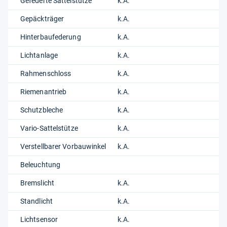
Gefederte Sattelstütze
k.A.
Gepäckträger
k.A.
Hinterbaufederung
k.A.
Lichtanlage
k.A.
Rahmenschloss
k.A.
Riemenantrieb
k.A.
Schutzbleche
k.A.
Vario-Sattelstütze
k.A.
Verstellbarer Vorbauwinkel
k.A.
Beleuchtung
Bremslicht
k.A.
Standlicht
k.A.
Lichtsensor
k.A.