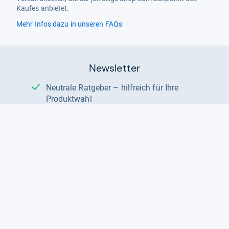
Kaufes anbietet.
Mehr Infos dazu in unseren FAQs
Newsletter
Neutrale Ratgeber – hilfreich für Ihre
Produktwahl
Gut getestete Produkte – passend zur
Jahreszeit
Tipps & Tricks
Datenschutz und Widerruf