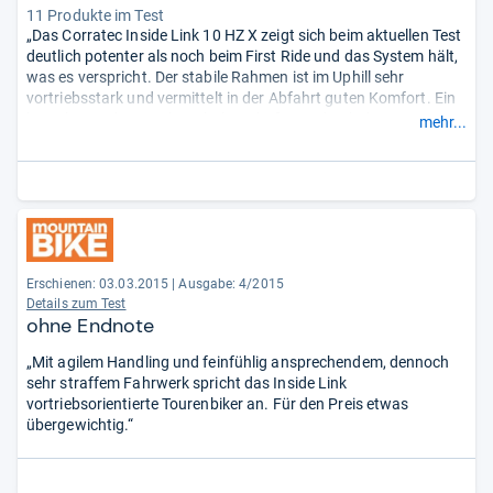
11 Produkte im Test
„Das Corratec Inside Link 10 HZ X zeigt sich beim aktuellen Test
deutlich potenter als noch beim First Ride und das System hält,
was es verspricht. Der stabile Rahmen ist im Uphill sehr
vortriebsstark und vermittelt in der Abfahrt guten Komfort. Ein
komplett anderes Fahrverhalten darf man durch das 10 HZ
mehr...
System aber nicht erwarten.“
Erschienen: 03.03.2015
|
Ausgabe: 4/2015
Details zum Test
ohne Endnote
„Mit agilem Handling und feinfühlig ansprechendem, dennoch
sehr straffem Fahrwerk spricht das Inside Link
vortriebsorientierte Tourenbiker an. Für den Preis etwas
übergewichtig.“