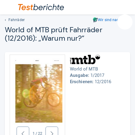
Fahrräder
Wir sind nachhaltig
Suc
World of MTB prüft Fahr­rä­der
Geben
(12/2016): „Warum nur?“
Sie
mindest
drei
Zeichen
ein.
World of MTB
Vorschl
Ausgabe:
1/2017
erschei
Erschienen:
12/2016
automat
und
lassen
sich
mit
den
Pfeiltas
auswähl
1
/
22
zurück
weiter