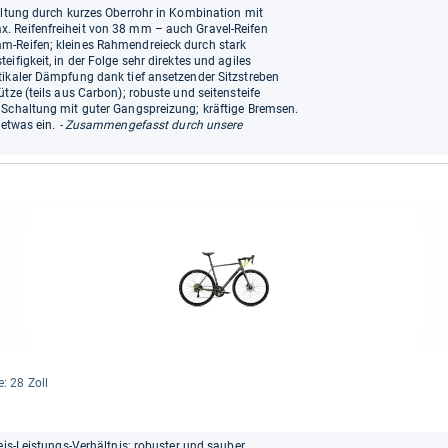
altung durch kurzes Oberrohr in Kombination mit
. Reifenfreiheit von 38 mm – auch Gravel-Reifen
m-Reifen; kleines Rahmendreieck durch stark
ifigkeit, in der Folge sehr direktes und agiles
tikaler Dämpfung dank tief ansetzender Sitzstreben
tze (teils aus Carbon); robuste und seitensteife
 Schaltung mit guter Gangspreizung; kräftige Bremsen.
 etwas ein.
- Zusammengefasst durch unsere
e: 28 Zoll
eis-Leistungs-Verhältnis; robuster und sauber