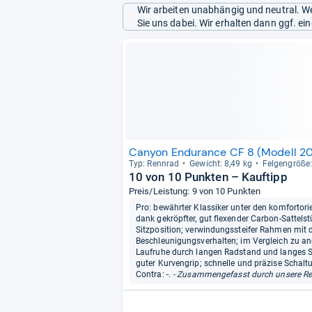
Wir arbeiten unabhängig und neutral. We
Sie uns dabei. Wir erhalten dann ggf. e
Canyon Endurance CF 8 (Modell 2
Typ: Renn­rad
Gewicht: 8,49 kg
Fel­gen­größe
10 von 10 Punkten – Kauftipp
Preis/Leistung: 9 von 10 Punkten
Pro: bewährter Klassiker unter den komfortor
dank gekröpfter, gut flexender Carbon-Sattel
Sitzposition; verwindungssteifer Rahmen mit 
Beschleunigungsverhalten; im Vergleich zu and
Laufruhe durch langen Radstand und langes St
guter Kurvengrip; schnelle und präzise Schalt
Contra: -.
- Zusammengefasst durch unsere Re