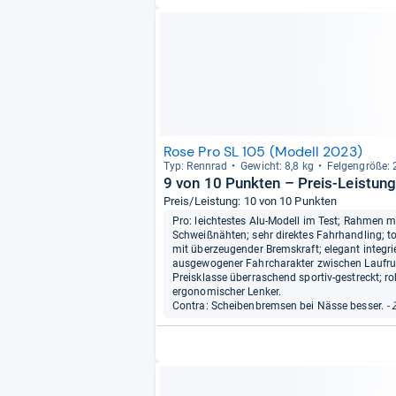
Rose Pro SL 105 (Modell 2023)
Typ: Renn­rad
Gewicht: 8,8 kg
Fel­gen­größe: 
9 von 10 Punkten – Preis-Leistun
Preis/Leistung: 10 von 10 Punkten
Pro: leichtestes Alu-Modell im Test; Rahmen m
Schweißnähten; sehr direktes Fahrhandling; to
mit überzeugender Bremskraft; elegant integr
ausgewogener Fahrcharakter zwischen Laufruhe 
Preisklasse überraschend sportiv-gestreckt; ro
ergonomischer Lenker.
Contra: Scheibenbremsen bei Nässe besser.
- 