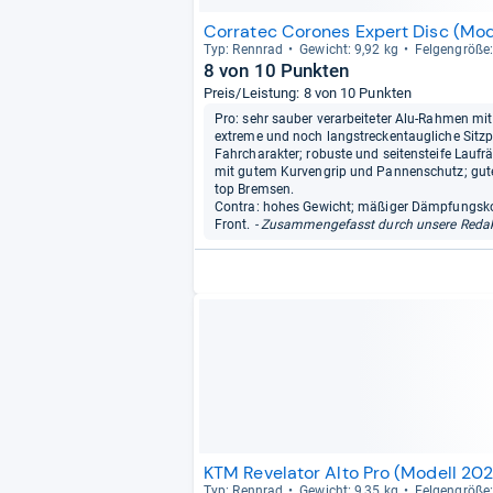
Corratec Corones Expert Disc (Mod
Typ: Renn­rad
Gewicht: 9,92 kg
Fel­gen­größe
8 von 10 Punkten
Preis/Leistung: 8 von 10 Punkten
Pro: sehr sauber verarbeiteter Alu-Rahmen mit 
extreme und noch langstreckentaugliche Sitzpos
Fahrcharakter; robuste und seitensteife Laufräd
mit gutem Kurvengrip und Pannenschutz; gute
top Bremsen.
Contra: hohes Gewicht; mäßiger Dämpfungskom
Front.
- Zusammengefasst durch unsere Redak
KTM Revelator Alto Pro (Modell 202
Typ: Renn­rad
Gewicht: 9,35 kg
Fel­gen­größe