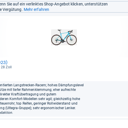
nn Sie auf ein verlinktes Shop-Angebot klicken, unterstützen
ine Vergütung.
Mehr erfahren
023)
: 28 Zoll
ientierten Langstrecken-Racern; hohes Dämpfungslevel
stütze mit tiefer Rahmenklemmung; eher aufrechte
direkter Kraftübertragung und gutem
eren Komfort-Modellen sehr agil; gleichzeitig hohe
euerrohr; top Reifen, geringer Rollwiderstand und
ung (Ultegra-Gruppe); sehr ergonomischer Lenker.
daktion.