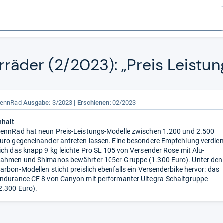
­rä­der (2/2023): „Preis Leis­tun
ennRad
Ausgabe:
3/2023
Erschienen:
02/2023
nhalt
ennRad hat neun Preis-Leistungs-Modelle zwischen 1.200 und 2.500
uro gegeneinander antreten lassen. Eine besondere Empfehlung verdien
ich das knapp 9 kg leichte Pro SL 105 von Versender Rose mit Alu-
ahmen und Shimanos bewährter 105er-Gruppe (1.300 Euro). Unter den
arbon-Modellen sticht preislich ebenfalls ein Versenderbike hervor: das
ndurance CF 8 von Canyon mit performanter Ultegra-Schaltgruppe
2.300 Euro).