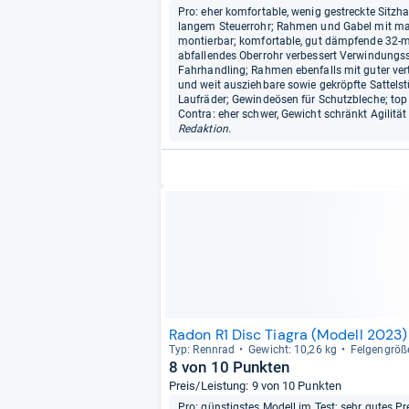
Pro: eher komfortable, wenig gestreckte Sitzh
langem Steuerrohr; Rahmen und Gabel mit max
montierbar; komfortable, gut dämpfende 32-m
abfallendes Oberrohr verbessert Verwindungsste
Fahrhandling; Rahmen ebenfalls mit guter ver
und weit ausziehbare sowie gekröpfte Sattelstü
Laufräder; Gewindeösen für Schutzbleche; top
Contra: eher schwer, Gewicht schränkt Agilität
Redaktion.
Radon R1 Disc Tiagra (Modell 2023)
Typ: Renn­rad
Gewicht: 10,26 kg
Fel­gen­größ
8 von 10 Punkten
Preis/Leistung: 9 von 10 Punkten
Pro: günstigstes Modell im Test; sehr gutes Pr