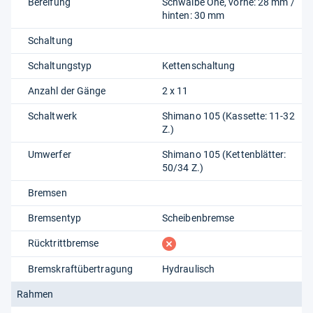
Bereifung
Schwalbe One, vorne: 28 mm /
hinten: 30 mm
Schaltung
Schaltungstyp
Kettenschaltung
Anzahl der Gänge
2 x 11
Schaltwerk
Shimano 105 (Kassette: 11-32
Z.)
Umwerfer
Shimano 105 (Kettenblätter:
50/34 Z.)
Bremsen
Bremsentyp
Scheibenbremse
fehlt
Rücktrittbremse
Bremskraftübertragung
Hydraulisch
Rahmen