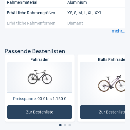
Rahmenmaterial
Aluminium
Erhältliche Rahmengrößen
XS, S, M, L, XL, XXL
Erhältliche Rahmenformen
Diamant
mehr...
Pas­sende Bes­ten­lis­ten
Fahrräder
Bulls Fahrräder
Preisspanne:
90 € bis 1.150 €
Zur Bestenliste
Zur Bestenliste
: Fahrräder
: Bulls Fa