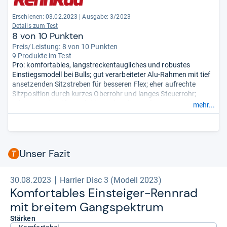
Erschienen: 03.02.2023
|
Ausgabe: 3/2023
Details zum Test
8 von 10 Punkten
Preis/Leistung: 8 von 10 Punkten
9 Produkte im Test
Pro: komfortables, langstreckentaugliches und robustes
Einstiegsmodell bei Bulls; gut verarbeiteter Alu-Rahmen mit tief
ansetzenden Sitzstreben für besseren Flex; eher aufrechte
Sitzposition durch kurzes Oberrohr und langes Steuerrohr;
robuste und steife Laufräder; Schwalbe-Reifen mit guten
mehr...
Rolleigenschaften, hohem Pannenschutz und Komfort (auch
tubeless fahrbar); hochwertige Schalt- und Bremsparts.
Contra: nicht das leichteste Modell im Testfeld, vor allem
Laufräder schwer; Sattel recht weich gepolstert, überzeugte
Unser Fazit
nicht alle Tester; Front fühlt sich eher hart
an.
- Zusammengefasst durch unsere Redaktion.
30.08.2023
Harrier Disc 3 (Modell 2023)
Kom­for­ta­bles Ein­stei­ger-​Renn­rad
mit brei­tem Gang­spek­trum
Stärken