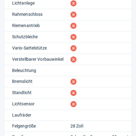
fehlt
Lichtanlage
fehlt
Rahmenschloss
fehlt
Riemenantrieb
fehlt
Schutzbleche
fehlt
Vario-Sattelstütze
fehlt
Verstellbarer Vorbauwinkel
Beleuchtung
fehlt
Bremslicht
fehlt
Standlicht
fehlt
Lichtsensor
Laufräder
Felgengröße
28 Zoll