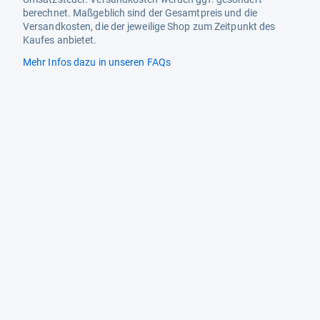
berechnet. Maßgeblich sind der Gesamtpreis und die
Versandkosten, die der jeweilige Shop zum Zeitpunkt des
Kaufes anbietet.
Mehr Infos dazu in unseren FAQs
Newsletter
Neutrale Ratgeber – hilfreich für Ihre
Produktwahl
Gut getestete Produkte – passend zur
Jahreszeit
Tipps & Tricks
Datenschutz und Widerruf