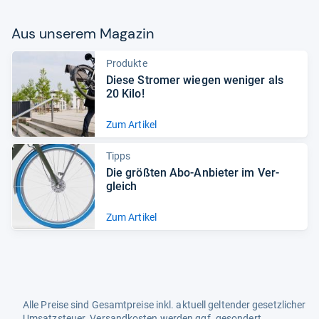
Aus unse­rem Maga­zin
Produkte
Diese Stro­mer wie­gen weni­ger als
20 Kilo!
Zum Artikel
Tipps
Die größ­ten Abo-​Anbie­ter im Ver­
gleich
Zum Artikel
Alle Preise sind Gesamtpreise inkl. aktuell geltender gesetzlicher
Umsatzsteuer. Versandkosten werden ggf. gesondert