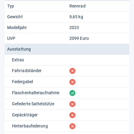
Typ
Rennrad
Gewicht
9,65 kg
Modelljahr
2023
UVP
2099 Euro
Ausstattung
Extras
fehlt
Fahrradständer
fehlt
Federgabel
vorhanden
Flaschenhalteraufnahme
fehlt
Gefederte Sattelstütze
fehlt
Gepäckträger
fehlt
Hinterbaufederung