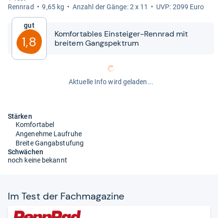
Renn­rad
9,65 kg
Anzahl der Gänge: 2 x 11
UVP: 2099 Euro
Gut
Kom­for­ta­bles Ein­stei­ger-​​Renn­rad mit
1,8
brei­tem Gang­spek­trum
Aktuelle Info wird geladen...
Stärken
Komfortabel
Angenehme Laufruhe
Breite Gangabstufung
Schwächen
noch keine bekannt
Im Test der Fach­ma­ga­zine