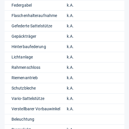
Federgabel
k.A.
Flaschenhalteraufnahme
k.A.
Gefederte Sattelstütze
k.A.
Gepäckträger
k.A.
Hinterbaufederung
k.A.
Lichtanlage
k.A.
Rahmenschloss
k.A.
Riemenantrieb
k.A.
Schutzbleche
k.A.
Vario-Sattelstütze
k.A.
Verstellbarer Vorbauwinkel
k.A.
Beleuchtung