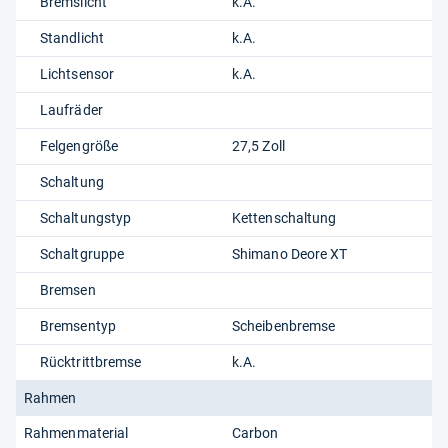
Bremslicht
k.A.
Standlicht
k.A.
Lichtsensor
k.A.
Laufräder
Felgengröße
27,5 Zoll
Schaltung
Schaltungstyp
Kettenschaltung
Schaltgruppe
Shimano Deore XT
Bremsen
Bremsentyp
Scheibenbremse
Rücktrittbremse
k.A.
Rahmen
Rahmenmaterial
Carbon