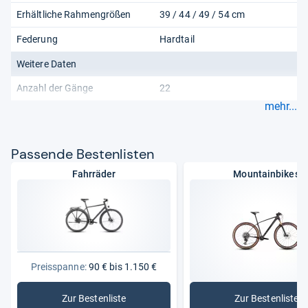
Erhältliche Rahmengrößen
39 / 44 / 49 / 54 cm
Federung
Hardtail
Weitere Daten
Anzahl der Gänge
22
mehr...
Pas­sende Bes­ten­lis­ten
Fahrräder
Mountainbikes
Preisspanne:
90 € bis 1.150 €
Zur Bestenliste
Zur Bestenliste
: Fahrräder
: Mountai