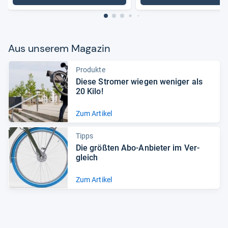
Aus unse­rem Maga­zin
Produkte
Diese Stro­mer wie­gen weni­ger als
20 Kilo!
Zum Artikel
Tipps
Die größ­ten Abo-​Anbie­ter im Ver­
gleich
Zum Artikel