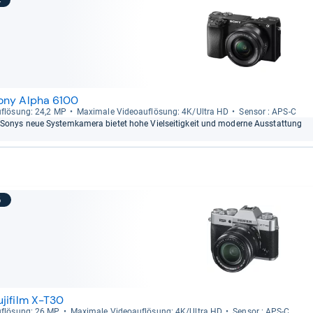
4
ony Alpha 6100
f­lö­sung: 24,2 MP
Maxi­male Videoauf­lö­sung: 4K/Ultra HD
Sen­sor : APS-​C
Sonys neue Sys­tem­ka­mera bie­tet hohe Viel­sei­tig­keit und moderne Aus­stat­tung
5
ujifilm X-T30
f­lö­sung: 26 MP
Maxi­male Videoauf­lö­sung: 4K/Ultra HD
Sen­sor : APS-​C