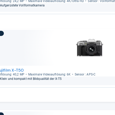
f­lö­sung: 24,2 MP
Maxi­male Videoauf­lö­sung: 4K/Ultra HD
Sen­sor : Voll­for­ma
Auf­ge­rüs­tete Voll­for­mat­ka­mera
3
ujifilm X-T50
f­lö­sung: 40,2 MP
Maxi­male Videoauf­lö­sung: 6K
Sen­sor : APS-​C
Klein und kom­pakt mit Bild­qua­li­tät der X-​T5