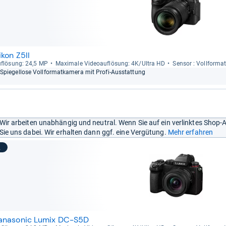
ikon Z5II
f­lö­sung: 24,5 MP
Maxi­male Videoauf­lö­sung: 4K/Ultra HD
Sen­sor : Voll­for­ma
Spie­gel­lose Voll­for­mat­ka­mera mit Profi-​Aus­stat­tung
Wir arbeiten unabhängig und neutral. Wenn Sie auf ein verlinktes Shop-
Sie uns dabei. Wir erhalten dann ggf. eine Vergütung.
Mehr erfahren
2
anasonic Lumix DC-S5D