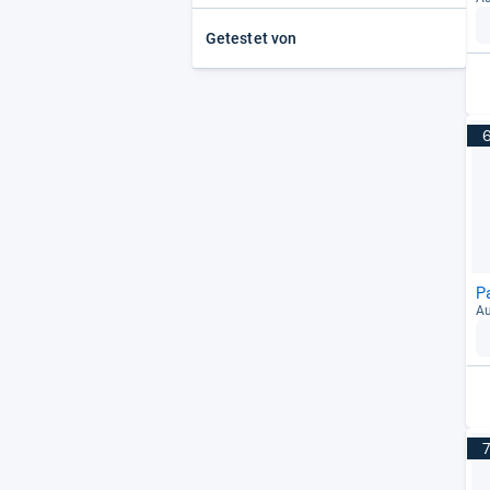
Getestet von
P
Au