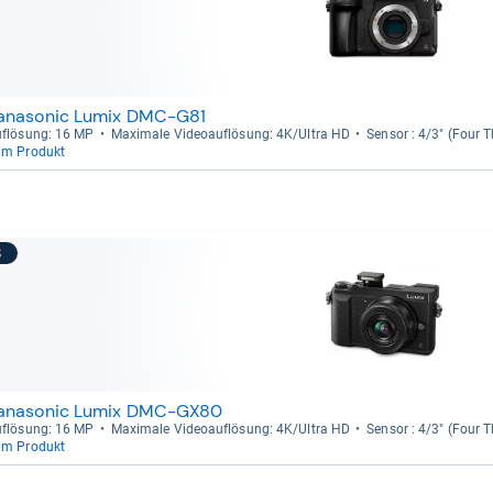
anasonic Lumix DMC-G81
f­lö­sung: 16 MP
Maxi­male Videoauf­lö­sung: 4K/Ultra HD
Sen­sor : 4/3" (Four T
um Produkt
8
anasonic Lumix DMC-GX80
f­lö­sung: 16 MP
Maxi­male Videoauf­lö­sung: 4K/Ultra HD
Sen­sor : 4/3" (Four T
um Produkt