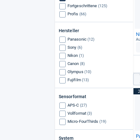
Fortgeschrittene
(125)
Profis
(66)
Hersteller
N
Panasonic
(12)
Au
Sony
(6)
Nikon
(1)
Canon
(8)
Olympus
(10)
Fujifilm
(13)
Sensorformat
APS-C
(27)
Vollformat
(3)
Micro-FourThirds
(19)
P
System