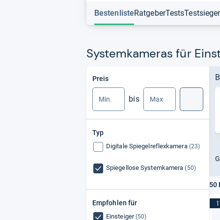
Bestenliste
Ratgeber
Tests
Testsiege
Systemkameras für Einst
Min.
Max.
B
Preis
bis
Suche
Typ
Digitale Spiegelreflexkamera
(23)
G
Spiegellose Systemkamera
(50)
50 
Empfohlen für
1
Einsteiger
(50)