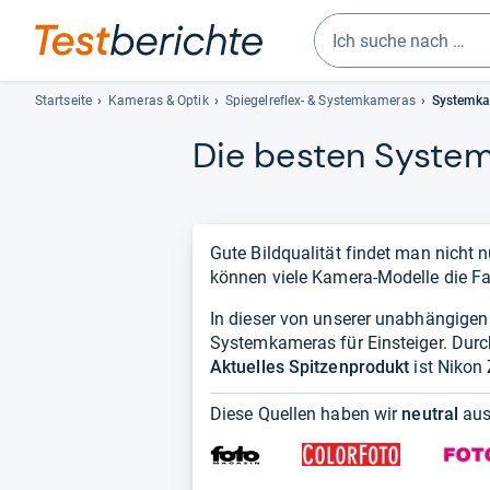
Geben
Sie
Startseite
Kameras & Optik
Spiegelreflex- & Systemkameras
Systemkam
mindestens
Die bes­ten Sys­tem­
drei
Zeichen
ein.
Vorschläge
erscheinen
Gute Bildqualität findet man nicht 
automatisch
können viele Kamera-Modelle die F
und
In dieser von unserer unabhängigen R
lassen
Systemkameras für Einsteiger. Durch
sich
Aktuelles Spitzenprodukt
mit
ist Nikon 
den
Diese Quellen haben wir
neutral
aus
Pfeiltasten
auswählen.