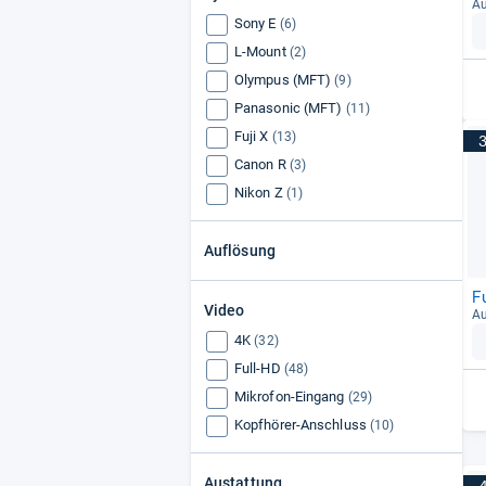
Au
Sony E
(6)
L-Mount
(2)
Olympus (MFT)
(9)
Panasonic (MFT)
(11)
Fuji X
(13)
Canon R
(3)
Nikon Z
(1)
Auflösung
F
Video
Au
4K
(32)
Full-HD
(48)
Mikrofon-Eingang
(29)
Kopfhörer-Anschluss
(10)
Austattung