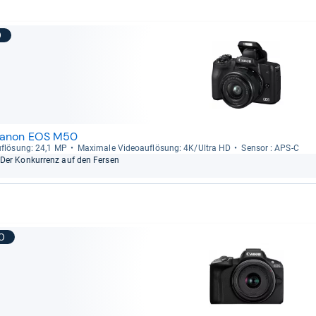
9
anon EOS M50
f­lö­sung: 24,1 MP
Maxi­male Videoauf­lö­sung: 4K/Ultra HD
Sen­sor : APS-​C
Der Kon­kur­renz auf den Fer­sen
10