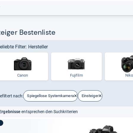
r
eiger Bestenliste
eliebte Filter: Hersteller
Canon
Fujifilm
Nik
efiltert nach:
Spiegellose Systemkamera
Einsteiger
Ergebnisse
entsprechen den Suchkriterien