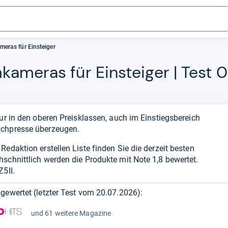
eras für Einsteiger
ka­me­ras für Ein­stei­ger | Test
nur in den oberen Preisklassen, auch im Einstiegsbereich
achpresse überzeugen.
edaktion erstellen Liste finden Sie die derzeit besten
schnittlich werden die Produkte mit Note 1,8 bewertet.
Z5II.
gewertet (letzter Test vom
20.07.2026
):
und 61 weitere Magazine