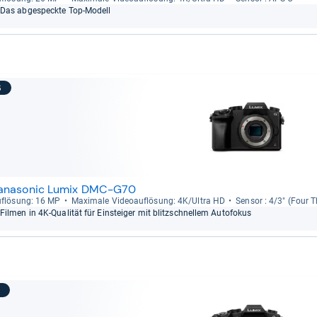
Das abge­speckte Top-​Modell
6
anasonic Lumix DMC-G70
f­lö­sung: 16 MP
Maxi­male Videoauf­lö­sung: 4K/Ultra HD
Sen­sor : 4/3" (Four T
Fil­men in 4K-​Qua­li­tät für Ein­stei­ger mit blitz­schnel­lem Auto­fo­kus
7