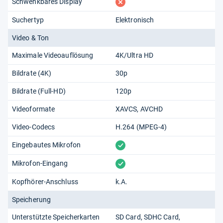
fehlt
Schwenkbares Display
Suchertyp
Elektronisch
Video & Ton
Maximale Videoauflösung
4K/Ultra HD
Bildrate (4K)
30p
Bildrate (Full-HD)
120p
Videoformate
XAVCS
AVCHD
Video-Codecs
H.264 (MPEG-4)
vorhanden
Eingebautes Mikrofon
vorhanden
Mikrofon-Eingang
Kopfhörer-Anschluss
k.A.
Speicherung
Unterstützte Speicherkarten
SD Card
SDHC Card