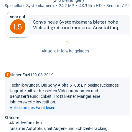
(243 Meinungen)
Spie­gel­lose Sys­tem­ka­mera
24,2 MP
4K/Ultra HD
Sen­sor : APS-
Sehr gut
Sonys neue Sys­tem­ka­mera bie­tet hohe
1,5
Viel­sei­tig­keit und moderne Aus­stat­tung
Aktuelle Info wird geladen...
Unser Fazit
29.08.2019
Technik-Wunder. Die Sony Alpha 6100: Ein beeindruckendes
Upgrade mit verbesserten Videoaufnahmen und
Benutzerfreundlichkeit. Trotz kleiner Mängel, eine
lohnenswerte Investition.
Vollständiges Fazit lesen
Stärken
4K-Videofunktion
rasanter Autofokus mit Augen- und Echtzeit-Tracking