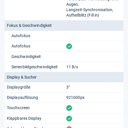
Augen
Langzeit-Synchronisation
Aufhellblitz (Fill in)
Fokus & Geschwindigkeit
Autofokus
vorhanden
Autofokus
Geschwindigkeit
Serienbildgeschwindigkeit
11 B/s
Display & Sucher
Displaygröße
3"
Displayauflösung
921600px
vorhanden
Touchscreen
vorhanden
Klappbares Display