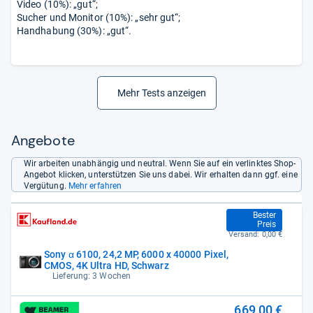
Video (10%): „gut“;
Sucher und Monitor (10%): „sehr gut“;
Handhabung (30%): „gut“.
Mehr Tests anzeigen
Angebote
Wir arbeiten unabhängig und neutral. Wenn Sie auf ein verlinktes Shop-
Angebot klicken, unterstützen Sie uns dabei. Wir erhalten dann ggf. eine
Vergütung.
Mehr erfahren
657,99 €
Bester
Preis
Versand:
0,00 €
Sony α 6100, 24,2 MP, 6000 x 40000 Pixel,
CMOS, 4K Ultra HD, Schwarz
Lieferung: 3 Wochen
669,00 €