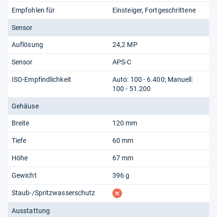
Empfohlen für
Einsteiger
Fortgeschrittene
Sensor
Auflösung
24,2 MP
Sensor
APS-C
ISO-Empfindlichkeit
Auto: 100 - 6.400; Manuell:
100 - 51.200
Gehäuse
Breite
120 mm
Tiefe
60 mm
Höhe
67 mm
Gewicht
396 g
fehlt
Staub-/Spritzwasserschutz
Ausstattung