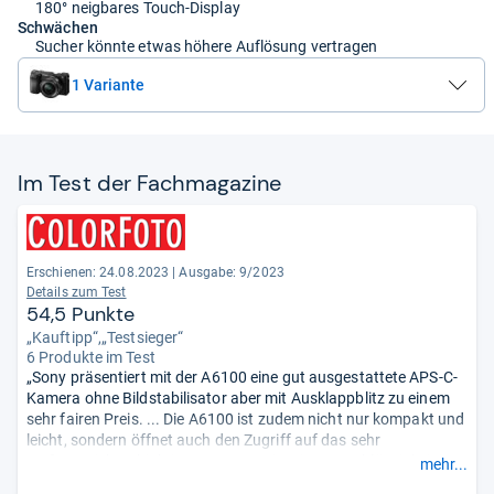
180° neigbares Touch-Display
Schwächen
Sucher könnte etwas höhere Auflösung vertragen
1 Variante
Im Test der Fach­ma­ga­zine
Erschienen: 24.08.2023
|
Ausgabe: 9/2023
Details zum Test
54,5 Punkte
„Kauftipp“,„Testsieger“
6 Produkte im Test
„Sony präsentiert mit der A6100 eine gut ausgestattete APS-C-
Kamera ohne Bildstabilisator aber mit Ausklappblitz zu einem
sehr fairen Preis. ... Die A6100 ist zudem nicht nur kompakt und
leicht, sondern öffnet auch den Zugriff auf das sehr
umfangreiche Objektivprogramm mit seiner Durchlässigkeit ins
mehr...
Kleinbildformat. Bei der Bildqualität spielt die Sony in diesem