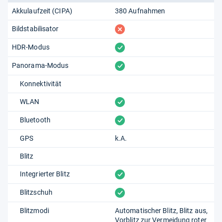
Akkulaufzeit (CIPA)
380 Aufnahmen
fehlt
Bildstabilisator
vorhanden
HDR-Modus
vorhanden
Panorama-Modus
Konnektivität
vorhanden
WLAN
vorhanden
Bluetooth
GPS
k.A.
Blitz
vorhanden
Integrierter Blitz
vorhanden
Blitzschuh
Blitzmodi
Automatischer Blitz
Blitz aus
Vorblitz zur Vermeidung roter