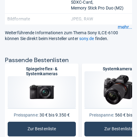
SDXC-Card
Memory Stick Pro Duo (M2)
Bildformate
JPEG
RAW
mehr...
Weiterführende Informationen zum Thema Sony ILCE-6100
können Sie direkt beim Hersteller unter
sony.de
finden.
Pas­sende Bes­ten­lis­ten
Spiegelreflex- &
Systemkameras
Systemkameras
Preisspanne:
30 € bis 9.350 €
Preisspanne:
560 € bis 5
Zur Bestenliste
Zur Bestenliste
: Spiegelreflex- & Systemkameras
: System