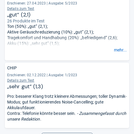
Erschienen: 27.04.2023
|
Ausgabe: 5/2023
Details zum Test
„gut“ (2,1)
26 Produkte im Test
Ton (50%): „gut“ (2,1);
Aktive Geräuschreduzierung (10%): „gut“ (2,1);
Tragekomfort und Handhabung (20%): „befriedigend“ (2,6);
Akku (15%): „sehr gut“ (1,5);
Haltbarkeit (5%): „sehr gut“ (1,5);
mehr...
Schadstoffe (0%): „sehr gut“ (1,0).
CHIP
Erschienen: 02.12.2022
|
Ausgabe: 1/2023
Details zum Test
„sehr gut“ (1,3)
Pro: besserer Klang trotz kleinere Abmessungen; toller Dynamik-
Modus; gut funktionierendes Noise-Cancelling; gute
Akkulaufdauer.
Contra: Telefonie könnte besser sein.
- Zusammengefasst durch
unsere Redaktion.