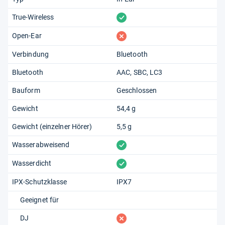
vorhanden
True-Wireless
fehlt
Open-Ear
Verbindung
Bluetooth
Bluetooth
AAC
SBC
LC3
Bauform
Geschlossen
Gewicht
54,4 g
Gewicht (einzelner Hörer)
5,5 g
vorhanden
Wasserabweisend
vorhanden
Wasserdicht
IPX-Schutzklasse
IPX7
Geeignet für
fehlt
DJ