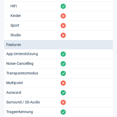
vorhanden
HiFi
fehlt
Kinder
fehlt
Sport
fehlt
Studio
Features
vorhanden
App-Unterstützung
vorhanden
Noise-Cancelling
vorhanden
Transparenzmodus
fehlt
Multipoint
vorhanden
Auracast
fehlt
Surround / 3D-Audio
vorhanden
Trageerkennung