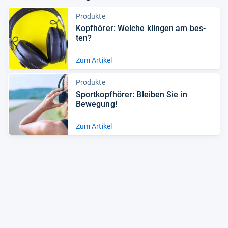
Produkte
Kopf­hö­rer: Wel­che klin­gen am bes­
ten?
Zum Artikel
Produkte
Sport­kopf­hö­rer: Blei­ben Sie in
Bewe­gung!
Zum Artikel
Alle Preise sind Gesamtpreise inkl. aktuell geltender gesetzlicher
Umsatzsteuer. Versandkosten werden ggf. gesondert
berechnet. Maßgeblich sind der Gesamtpreis und die
Versandkosten, die der jeweilige Shop zum Zeitpunkt des
Kaufes anbietet.