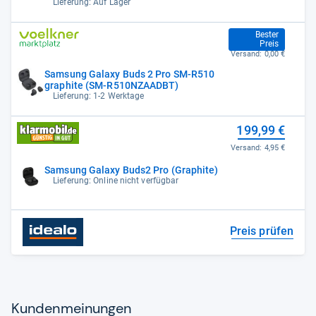
Lieferung: Auf Lager
169,31 €
Bester
Preis
Versand:
0,00 €
Samsung Galaxy Buds 2 Pro SM-R510
graphite (SM-R510NZAADBT)
Lieferung: 1-2 Werktage
199,99 €
Versand:
4,95 €
Samsung Galaxy Buds2 Pro (Graphite)
Lieferung: Online nicht verfügbar
Preis prüfen
Kun­den­mei­nun­gen