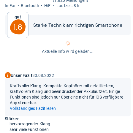
(1.820 Meinungen)
In-​Ear
Blue­tooth
HiFi
Lauf­zeit: 8 h
Gut
Starke Tech­nik am rich­ti­gen Smart­phone
1,6
Aktuelle Info wird geladen...
Unser Fazit
30.08.2022
Kraftvoller Klang. Kompakte Kopfhörer mit detailliertem,
kraftvollem Klang und beeindruckender Akkulaufzeit. Einige
Funktionen sind jedoch nur über eine nicht für iOS verfügbare
App steuerbar.
Vollständiges Fazit lesen
Stärken
hervorragender Klang
sehr viele Funktionen