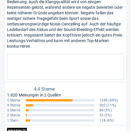
Bedienung. Auch die Klangqualität wird von einigen
Rezensenten gelobt, während andere sie negativ bewerten oder
keine näheren Gründe angeben können. Negativ fallen das
weniger sichere Tragegefühl beim Sport sowie das
verbesserungswürdige Noise-Cancelling auf. Auch der häufige
Ladebedarf des Akkus und der Sound-Bleeding-Effekt werden
kritisiert. Insgesamt bietet der Kopfhörer jedoch ein gutes Preis-
Leistungs-Verhältnis und kann mit anderen Top-Marken
konkurrieren.
4,4 Sterne
1.820 Meinungen in 2 Quellen
5 Sterne
1249
(69%)
4 Sterne
202
(11%)
3 Sterne
84
(5%)
2 Sterne
33
(2%)
1 Stern
118
(6%)