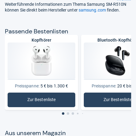
Weiterführende Informationen zum Thema Samsung SM-R510N
können Sie direkt beim Hersteller unter
samsung.com
finden.
Pas­sende Bes­ten­lis­ten
Kopfhörer
Bluetooth-Kopfhöre
Preisspanne:
5 € bis 1.300 €
Preisspanne:
20 € bis 2
Zur Bestenliste
Zur Bestenliste
: Kopfhörer
: Bluetoo
Aus unse­rem Maga­zin