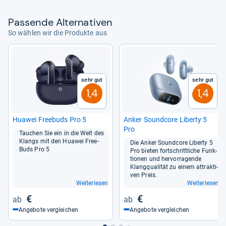
Pas­sende Alter­na­ti­ven
So wählen wir die Produkte aus
Sehr gut
Sehr gut
1,4
1,4
Hua­wei Free­buds Pro 5
Anker Sound­core Liberty 5
Pro
Tau­chen Sie ein in die Welt des
Klangs mit den Hua­wei Free­
Die Anker Sound­core Liberty 5
Buds Pro 5
Pro bie­ten fort­schritt­li­che Funk­
tio­nen und her­vor­ra­gende
Klang­qua­li­tät zu einem attrak­ti­
ven Preis.
Weiterlesen
Weiterlesen
€
€
Angebote vergleichen
Angebote vergleichen