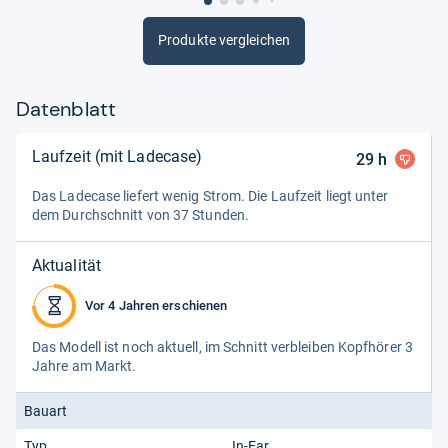
Produkte vergleichen
Datenblatt
Laufzeit (mit Ladecase)
29
h
Das Lade­case lie­fert wenig Strom. Die Lauf­zeit liegt unter
dem Durch­schnitt von 37 Stun­den.
Aktualität
Vor 4 Jahren erschienen
Das Modell ist noch aktu­ell, im Schnitt ver­blei­ben Kopf­hö­rer 3
Jahre am Markt.
Bauart
Typ
In-Ear