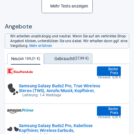
Mehr Tests anzeigen
Angebote
Wir arbeiten unabhängig und neutral. Wenn Sie auf ein verlinktes Shop-
Angebot klicken, unterstützen Sie uns dabei. Wir erhalten dann ggf. eine
Vergütung.
Mehr erfahren
Gebraucht
Neu
(27,99 €)
(ab 169,31 €)
169,31 €
Bester
Preis
Versand:
0,00 €
Samsung Galaxy Buds2 Pro, True Wireless
Stereo (TWS), Anrufe/Musik, Kopfhörer,
Lieferung: 1-4 Werktage
169,31 €
Bester
Preis
Versand:
0,00 €
Samsung Galaxy Buds2 Pro, Kabellose
Kopfhörer, Wireless Earbuds,