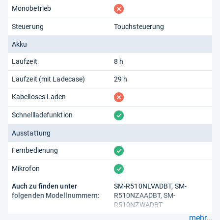
fehlt
Monobetrieb
Steuerung
Touchsteuerung
Akku
Laufzeit
8 h
Laufzeit (mit Ladecase)
29 h
fehlt
Kabelloses Laden
vorhanden
Schnellladefunktion
Ausstattung
vorhanden
Fernbedienung
vorhanden
Mikrofon
Auch zu finden unter
SM-R510NLVADBT, SM-
folgenden Modellnummern:
R510NZAADBT, SM-
R510NZWADBT
mehr...