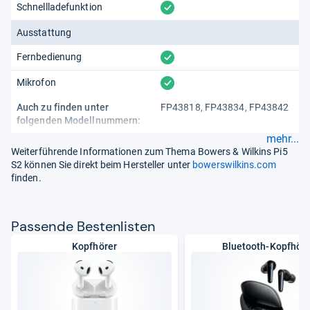
vorhanden
Schnellladefunktion
Ausstattung
vorhanden
Fernbedienung
vorhanden
Mikrofon
Auch zu finden unter
FP43818, FP43834, FP43842
folgenden Modellnummern:
mehr...
Weiterführende Informationen zum Thema Bowers & Wilkins Pi5
S2 können Sie direkt beim Hersteller unter
bowerswilkins.com
finden.
Pas­sende Bes­ten­lis­ten
Kopfhörer
Bluetooth-Kopfhöre