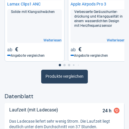
Lamax Clips1 ANC
Apple Air­pods Pro 3
Solide mit Klang­schwä­chen
Ver­bes­serte Geräusch­un­ter­
drückung und Klang­qua­li­tät in
einem was­ser­dich­ten Design
mit Herz­fre­quenz­sen­sor
Weiterlesen
Weiterlesen
€
€
Angebote vergleichen
Angebote vergleichen
Produkte vergleichen
Datenblatt
Laufzeit (mit Ladecase)
24
h
Das Lade­case lie­fert sehr wenig Strom. Die Lauf­zeit liegt
deut­lich unter dem Durch­schnitt von 37 Stun­den.