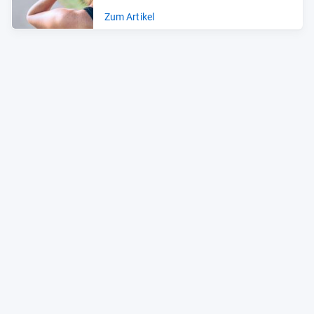
Zum Artikel
Alle Preise sind Gesamtpreise inkl. aktuell geltender gesetzlicher
Umsatzsteuer. Versandkosten werden ggf. gesondert
berechnet. Maßgeblich sind der Gesamtpreis und die
Versandkosten, die der jeweilige Shop zum Zeitpunkt des
Kaufes anbietet.
Mehr Infos dazu in unseren FAQs
Newsletter
Neutrale Ratgeber – hilfreich für Ihre
Produktwahl
Gut getestete Produkte – passend zur
Jahreszeit