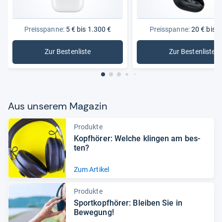
Preisspanne:
5 € bis 1.300 €
Preisspanne:
20 € bis 2
Zur Bestenliste
Zur Bestenliste
: Kopfhörer
: Bluetoo
Aus unse­rem Maga­zin
Produkte
Kopf­hö­rer: Wel­che klin­gen am bes­
ten?
Zum Artikel
Produkte
Sport­kopf­hö­rer: Blei­ben Sie in
Bewe­gung!