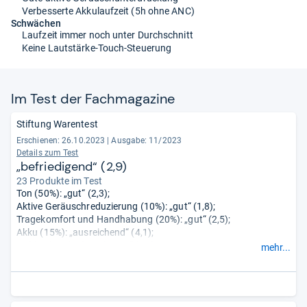
Verbesserte Akkulaufzeit (5h ohne ANC)
Schwächen
Laufzeit immer noch unter Durchschnitt
Keine Lautstärke-Touch-Steuerung
Im Test der Fach­ma­ga­zine
Stiftung Warentest
Erschienen: 26.10.2023
|
Ausgabe: 11/2023
Details zum Test
„befriedigend“ (2,9)
23 Produkte im Test
Ton (50%): „gut“ (2,3);
Aktive Geräuschreduzierung (10%): „gut“ (1,8);
Tragekomfort und Handhabung (20%): „gut“ (2,5);
Akku (15%): „ausreichend“ (4,1);
Haltbarkeit (5%): „sehr gut“ (0,6);
mehr...
Schadstoffe (0%): „sehr gut“ (1,0).