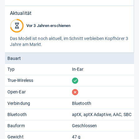
Aktualität
Vor 3 Jahren erschienen
Das Modell ist noch aktu­ell, im Schnitt ver­blei­ben Kopf­hö­rer 3
Jahre am Markt.
Bauart
Typ
In-Ear
vorhanden
True-Wireless
fehlt
Open-Ear
Verbindung
Bluetooth
Bluetooth
aptX
aptX Adaptive
AAC
SBC
Bauform
Geschlossen
Gewicht
47 g