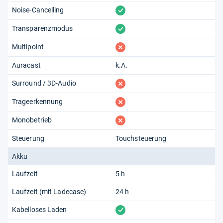
vorhanden
Noise-Cancelling
vorhanden
Transparenzmodus
fehlt
Multipoint
Auracast
k.A.
fehlt
Surround / 3D-Audio
fehlt
Trageerkennung
fehlt
Monobetrieb
Steuerung
Touchsteuerung
Akku
Laufzeit
5 h
Laufzeit (mit Ladecase)
24 h
vorhanden
Kabelloses Laden