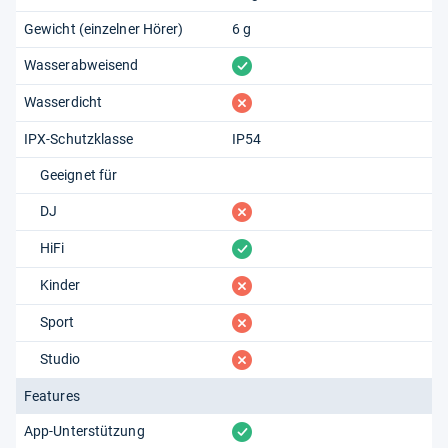
Gewicht (einzelner Hörer)
6 g
vorhanden
Wasserabweisend
fehlt
Wasserdicht
IPX-Schutzklasse
IP54
Geeignet für
fehlt
DJ
vorhanden
HiFi
fehlt
Kinder
fehlt
Sport
fehlt
Studio
Features
vorhanden
App-Unterstützung