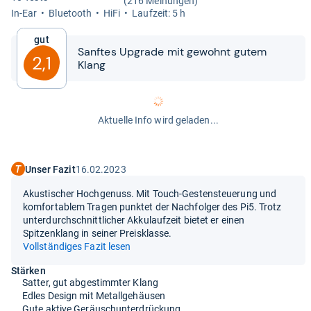
(216 Meinungen)
In-​Ear
Blue­tooth
HiFi
Lauf­zeit: 5 h
Gut
Sanf­tes Upgrade mit gewohnt gutem
2,1
Klang
Aktuelle Info wird geladen...
Unser Fazit
16.02.2023
Akustischer Hochgenuss. Mit Touch-Gestensteuerung und
komfortablem Tragen punktet der Nachfolger des Pi5. Trotz
unterdurchschnittlicher Akkulaufzeit bietet er einen
Spitzenklang in seiner Preisklasse.
Vollständiges Fazit lesen
Stärken
Satter, gut abgestimmter Klang
Edles Design mit Metallgehäusen
Gute aktive Geräuschunterdrückung