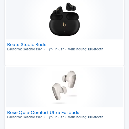
Beats Studio Buds +
Bau­form: Geschlos­sen
Typ: In-​Ear
Ver­bin­dung: Blue­tooth
Bose QuietComfort Ultra Earbuds
Bau­form: Geschlos­sen
Typ: In-​Ear
Ver­bin­dung: Blue­tooth