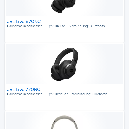
JBL Live 670NC
Bau­form: Geschlos­sen
Typ: On-​Ear
Ver­bin­dung: Blue­tooth
JBL Live 770NC
Bau­form: Geschlos­sen
Typ: Over-​Ear
Ver­bin­dung: Blue­tooth