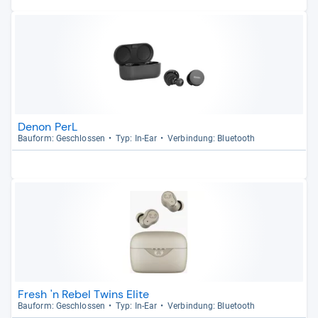
Denon PerL
Bau­form: Geschlos­sen
Typ: In-​Ear
Ver­bin­dung: Blue­tooth
Fresh 'n Rebel Twins Elite
Bau­form: Geschlos­sen
Typ: In-​Ear
Ver­bin­dung: Blue­tooth