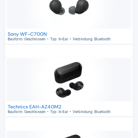
Sony WF-C700N
Bau­form: Geschlos­sen
Typ: In-​Ear
Ver­bin­dung: Blue­tooth
Technics EAH-AZ40M2
Bau­form: Geschlos­sen
Typ: In-​Ear
Ver­bin­dung: Blue­tooth