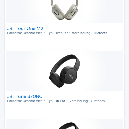
JBL Tour One M2
Bau­form: Geschlos­sen
Typ: Over-​Ear
Ver­bin­dung: Blue­tooth
JBL Tune 670NC
Bau­form: Geschlos­sen
Typ: On-​Ear
Ver­bin­dung: Blue­tooth