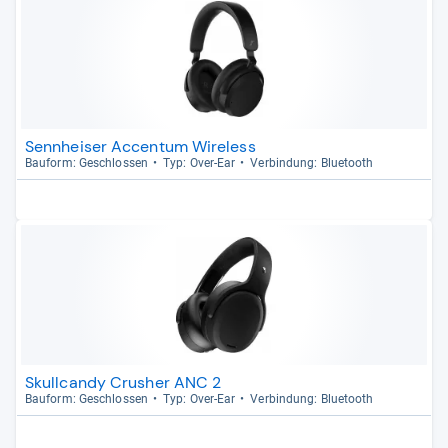
Sennheiser Accentum Wireless
Bau­form: Geschlos­sen
Typ: Over-​Ear
Ver­bin­dung: Blue­tooth
Skullcandy Crusher ANC 2
Bau­form: Geschlos­sen
Typ: Over-​Ear
Ver­bin­dung: Blue­tooth