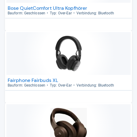
Bose QuietComfort Ultra Kopfhörer
Bau­form: Geschlos­sen
Typ: Over-​Ear
Ver­bin­dung: Blue­tooth
Fairphone Fairbuds XL
Bau­form: Geschlos­sen
Typ: Over-​Ear
Ver­bin­dung: Blue­tooth