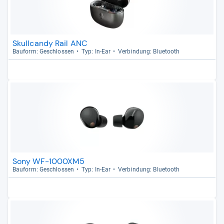
Skullcandy Rail ANC
Bau­form: Geschlos­sen
Typ: In-​Ear
Ver­bin­dung: Blue­tooth
Sony WF-1000XM5
Bau­form: Geschlos­sen
Typ: In-​Ear
Ver­bin­dung: Blue­tooth