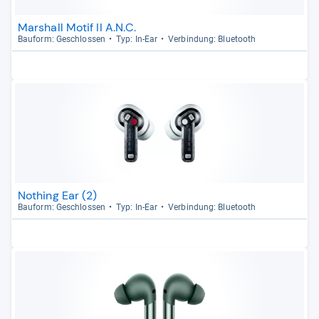
Marshall Motif II A.N.C.
Bau­form: Geschlos­sen
Typ: In-​Ear
Ver­bin­dung: Blue­tooth
Nothing Ear (2)
Bau­form: Geschlos­sen
Typ: In-​Ear
Ver­bin­dung: Blue­tooth