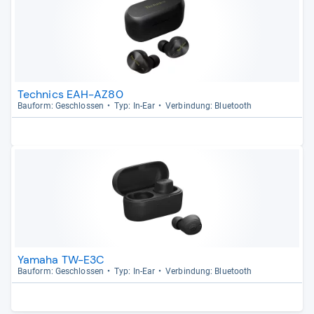
Technics EAH-AZ80
Bau­form: Geschlos­sen
Typ: In-​Ear
Ver­bin­dung: Blue­tooth
Yamaha TW-E3C
Bau­form: Geschlos­sen
Typ: In-​Ear
Ver­bin­dung: Blue­tooth