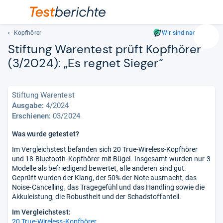
Kopfhörer
Wir sind nachhaltig
Suc
Stif­tung Waren­test prüft Kopf­hö­rer
Geben
(3/2024): „Es reg­net Sie­ger“
Sie
mindest
drei
Stiftung Warentest
Zeichen
Ausgabe:
4/2024
ein.
Erschienen:
03/2024
Vorschl
erschei
Was wurde getestet?
automat
Im Vergleichstest befanden sich 20 True-Wireless-Kopfhörer
und
und 18 Bluetooth-Kopfhörer mit Bügel. Insgesamt wurden nur 3
lassen
Modelle als befriedigend bewertet, alle anderen sind gut.
sich
Geprüft wurden der Klang, der 50% der Note ausmacht, das
mit
Noise-Cancelling, das Tragegefühl und das Handling sowie die
den
Akkuleistung, die Robustheit und der Schadstoffanteil.
Pfeiltas
Im Vergleichstest:
auswähl
20 True-Wireless-Kopfhörer