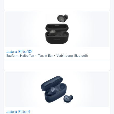
Jabra Elite 10
Bau­form: Halb­of­fen
Typ: In-​Ear
Ver­bin­dung: Blue­tooth
Jabra Elite 4